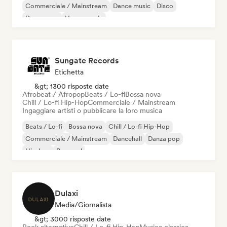
Commerciale / Mainstream
Dance music
Disco
Dream pop
House music
Sungate Records
Etichetta
&gt; 1300 risposte date
Afrobeat / Afropop
Beats / Lo-fi
Bossa nova
Chill / Lo-fi Hip-Hop
Commerciale / Mainstream
Ingaggiare artisti o pubblicare la loro musica
Beats / Lo-fi
Bossa nova
Chill / Lo-fi Hip-Hop
Commerciale / Mainstream
Dancehall
Danza pop
Hip-hop
Pop soul
Dulaxi
Media/Giornalista
&gt; 3000 risposte date