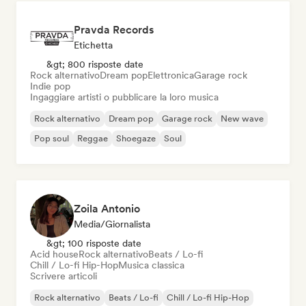
Pravda Records
Etichetta
&gt; 800 risposte date
Rock alternativo
Dream pop
Elettronica
Garage rock
Indie pop
Ingaggiare artisti o pubblicare la loro musica
Rock alternativo
Dream pop
Garage rock
New wave
Pop soul
Reggae
Shoegaze
Soul
Zoila Antonio
Media/Giornalista
&gt; 100 risposte date
Acid house
Rock alternativo
Beats / Lo-fi
Chill / Lo-fi Hip-Hop
Musica classica
Scrivere articoli
Rock alternativo
Beats / Lo-fi
Chill / Lo-fi Hip-Hop