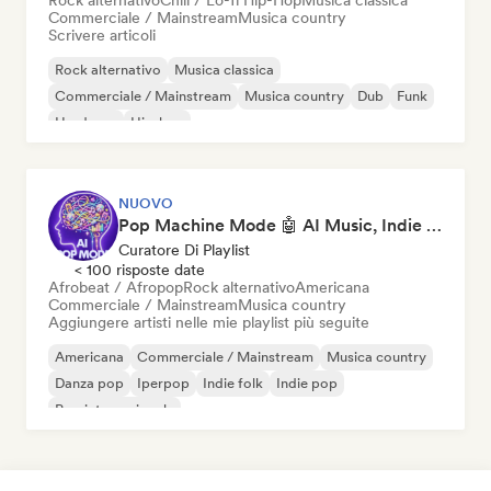
Rock alternativo
Chill / Lo-fi Hip-Hop
Musica classica
Commerciale / Mainstream
Musica country
Scrivere articoli
Rock alternativo
Musica classica
Commerciale / Mainstream
Musica country
Dub
Funk
Hardcore
Hip-hop
NUOVO
Pop Machine Mode 🤖 AI Music, Indie Pop & Dream Pop
Curatore Di Playlist
< 100 risposte date
Afrobeat / Afropop
Rock alternativo
Americana
Commerciale / Mainstream
Musica country
Aggiungere artisti nelle mie playlist più seguite
Americana
Commerciale / Mainstream
Musica country
Danza pop
Iperpop
Indie folk
Indie pop
Pop internazionale