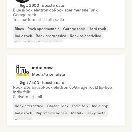
&gt; 2900 risposte date
Blues
Rock elettronico
Rock sperimentale
Funk
Garage rock
Trasmettere artisti alla radio
Blues
Rock sperimentale
Garage rock
Hard rock
Indie rock
Rock progressivo
Rock psichedelico
Rock & Roll / Rock classico
indie now
Media/Giornalista
&gt; 2400 risposte date
Rock alternativo
Rock elettronico
Garage rock
Hip-hop
Indie folk
Scrivere articoli
Rock alternativo
Garage rock
Indie folk
Indie pop
Indie rock
Rap internazionale
Metal / Heavy metal
Pop rock