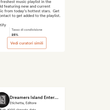
freshest music playlist in the 
d featuring new and current 
c from today's hottest stars.  Get 
ontact to get added to the playlist.

tify
Tasso di condivisione
25%
Vedi curatori simili
Dreamers Island Entertainment
Etichetta, Editore
&gt; 1000 risposte date