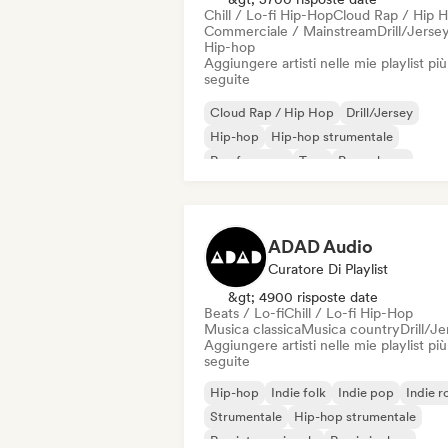
Chill / Lo-fi Hip-Hop
Cloud Rap / Hip 
Commerciale / Mainstream
Drill/Jerse
Hip-hop
Aggiungere artisti nelle mie playlist più
seguite
Cloud Rap / Hip Hop
Drill/Jersey
Hip-hop
Hip-hop strumentale
Rap francese
Trap
Pop urbano
Chill / Lo-fi Hip-Hop
ADAD Audio
Curatore Di Playlist
&gt; 4900 risposte date
Beats / Lo-fi
Chill / Lo-fi Hip-Hop
Musica classica
Musica country
Drill/J
Aggiungere artisti nelle mie playlist più
seguite
Hip-hop
Indie folk
Indie pop
Indie r
Strumentale
Hip-hop strumentale
Rap internazionale
Rap in inglese