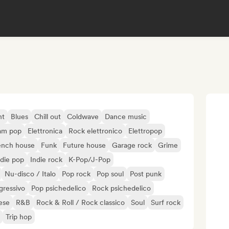
nt
Blues
Chill out
Coldwave
Dance music
am pop
Elettronica
Rock elettronico
Elettropop
ench house
Funk
Future house
Garage rock
Grime
ndie pop
Indie rock
K-Pop/J-Pop
Nu-disco / Italo
Pop rock
Pop soul
Post punk
gressivo
Pop psichedelico
Rock psichedelico
ese
R&B
Rock & Roll / Rock classico
Soul
Surf rock
Trip hop