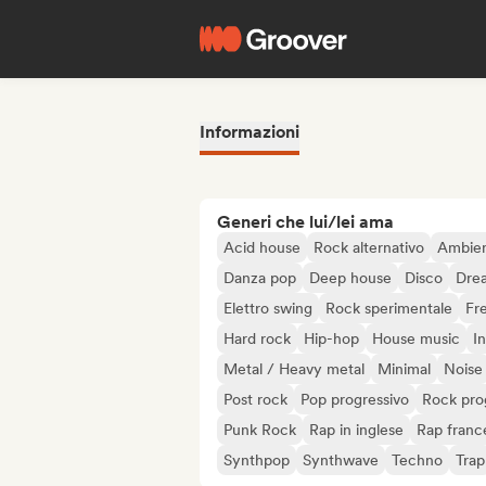
Informazioni
Generi che lui/lei ama
Acid house
Rock alternativo
Ambie
Danza pop
Deep house
Disco
Dre
Elettro swing
Rock sperimentale
Fr
Hard rock
Hip-hop
House music
I
Metal / Heavy metal
Minimal
Noise
Post rock
Pop progressivo
Rock pro
Punk Rock
Rap in inglese
Rap franc
Synthpop
Synthwave
Techno
Trap