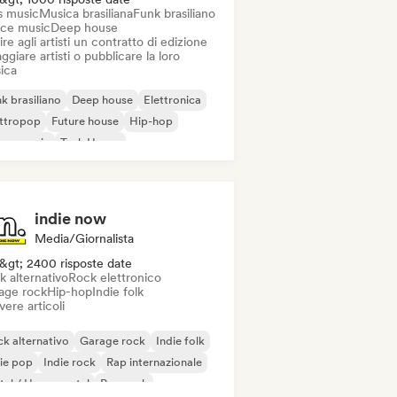
s music
Musica brasiliana
Funk brasiliano
ce music
Deep house
ire agli artisti un contratto di edizione
ggiare artisti o pubblicare la loro
ica
k brasiliano
Deep house
Elettronica
ettropop
Future house
Hip-hop
use music
Tech House
indie now
Media/Giornalista
&gt; 2400 risposte date
k alternativo
Rock elettronico
age rock
Hip-hop
Indie folk
vere articoli
k alternativo
Garage rock
Indie folk
ie pop
Indie rock
Rap internazionale
al / Heavy metal
Pop rock