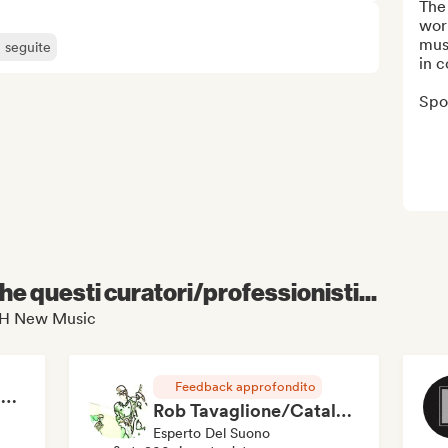
The 
worl
musi
ù seguite
in c
Spo
e questi curatori/professionisti...
FRSH New Music
Feedback approfondito
RAP FRANÇAIS 2026 🔥🇫🇷 (Way Records)
Rob Tavaglione/Catalyst Recording
Esperto Del Suono