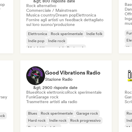
&gt; 800 risposte date
Hop
Bas
Rock alternativo
y
Dan
Commerciale / Mainstream
Offr
Musica country
Dream pop
Elettronica
Inga
Fornire agli artisti un feedback dettagliato
mus
sul loro suono/produzione
Fun
Elettronica
Rock sperimentale
Indie folk
El
Indie pop
Indie rock
Ho
Metal / Heavy metal
Post punk
Rock & Roll / Rock classico
Good Vibrations Radio
Stazione Radio
&gt; 2900 risposte date
Blues
Rock elettronico
Rock sperimentale
Roc
ersey
Funk
Garage rock
Gar
Trasmettere artisti alla radio
Scri
Blues
Rock sperimentale
Garage rock
Roc
ock
Hard rock
Indie rock
Rock progressivo
Ind
Rock psichedelico
Met