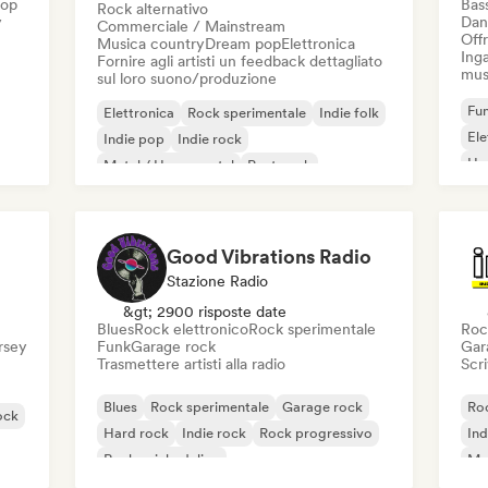
Hop
Bas
Rock alternativo
y
Dan
Commerciale / Mainstream
Offr
Musica country
Dream pop
Elettronica
Inga
Fornire agli artisti un feedback dettagliato
mus
sul loro suono/produzione
Fun
Elettronica
Rock sperimentale
Indie folk
El
Indie pop
Indie rock
Ho
Metal / Heavy metal
Post punk
Rock & Roll / Rock classico
Good Vibrations Radio
Stazione Radio
&gt; 2900 risposte date
Blues
Rock elettronico
Rock sperimentale
Roc
ersey
Funk
Garage rock
Gar
Trasmettere artisti alla radio
Scri
Blues
Rock sperimentale
Garage rock
Roc
ock
Hard rock
Indie rock
Rock progressivo
Ind
Rock psichedelico
Met
Rock & Roll / Rock classico