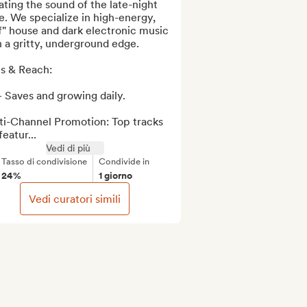
ting the sound of the late-night 
e. We specialize in high-energy, 
f" house and dark electronic music 
 a gritty, underground edge.

s & Reach:

 Saves and growing daily.

ti-Channel Promotion: Top tracks 
featur...
Vedi di più
Tasso di condivisione
Condivide in
24%
1 giorno
Vedi curatori simili