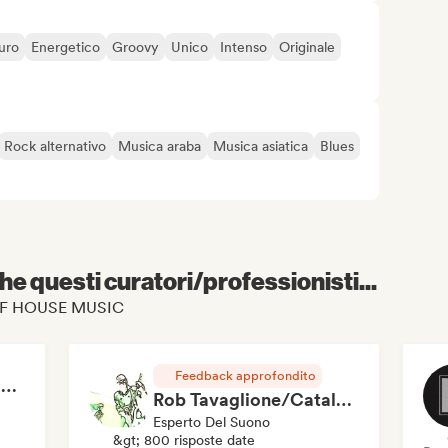
uro
Energetico
Groovy
Unico
Intenso
Originale
Rock alternativo
Musica araba
Musica asiatica
Blues
e questi curatori/professionisti...
 TUFF HOUSE MUSIC
Feedback approfondito
RAP FRANÇAIS 2026 🔥🇫🇷 (Way Records)
Rob Tavaglione/Catalyst Recording
Esperto Del Suono
&gt; 800 risposte date