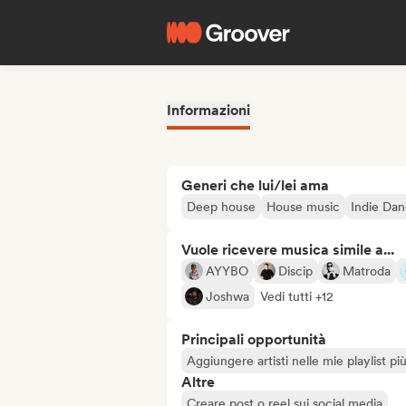
Informazioni
Generi che lui/lei ama
Deep house
House music
Indie Da
Vuole ricevere musica simile a...
AYYBO
Discip
Matroda
Joshwa
Vedi tutti +12
Principali opportunità
Aggiungere artisti nelle mie playlist pi
Altre
Creare post o reel sui social media