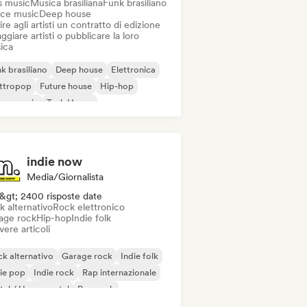
s music
Musica brasiliana
Funk brasiliano
ce music
Deep house
ire agli artisti un contratto di edizione
ggiare artisti o pubblicare la loro
ica
k brasiliano
Deep house
Elettronica
ettropop
Future house
Hip-hop
use music
Tech House
indie now
Media/Giornalista
&gt; 2400 risposte date
k alternativo
Rock elettronico
age rock
Hip-hop
Indie folk
vere articoli
k alternativo
Garage rock
Indie folk
ie pop
Indie rock
Rap internazionale
al / Heavy metal
Pop rock