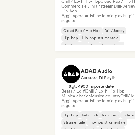
Chill / Lo-fi Hip-Hop
Cloud Rap / Hip 
Commerciale / Mainstream
Drill/Jerse
Hip-hop
Aggiungere artisti nelle mie playlist più
seguite
Cloud Rap / Hip Hop
Drill/Jersey
Hip-hop
Hip-hop strumentale
Rap francese
Trap
Pop urbano
Chill / Lo-fi Hip-Hop
ADAD Audio
Curatore Di Playlist
&gt; 4900 risposte date
Beats / Lo-fi
Chill / Lo-fi Hip-Hop
Musica classica
Musica country
Drill/J
Aggiungere artisti nelle mie playlist più
seguite
Hip-hop
Indie folk
Indie pop
Indie r
Strumentale
Hip-hop strumentale
Rap internazionale
Rap in inglese