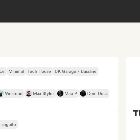
nce
Minimal
Tech House
UK Garage / Bassline
Westend
Max Styler
Mau P
Dom Dolla
T
ù seguite