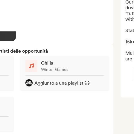
Cura
driv
"tuf
with
Stat
15k+
isti delle opportunità
Mul
are 
Chills
Winter Games
Aggiunto a una playlist