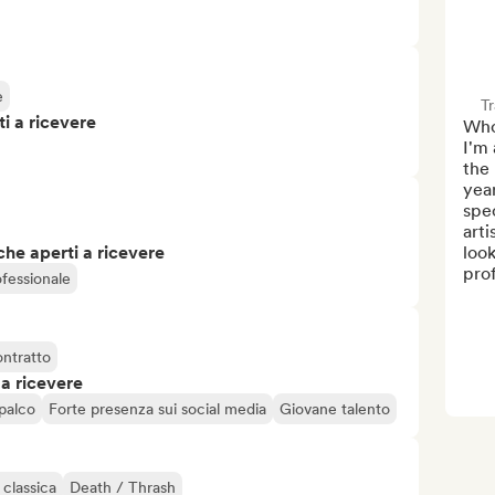
e
T
i a ricevere
Who
I'm 
the
year
spec
arti
che aperti a ricevere
look
prof
fessionale
ontratto
 a ricevere
 palco
Forte presenza sui social media
Giovane talento
classica
Death / Thrash