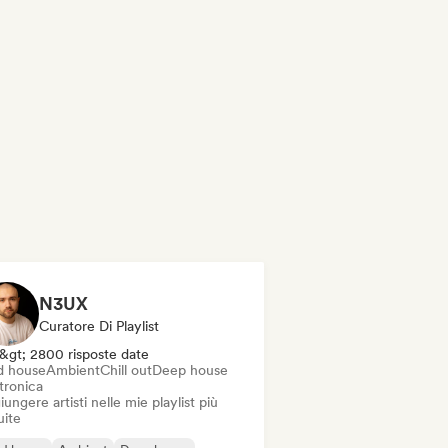
N3UX
Curatore Di Playlist
&gt; 2800 risposte date
d house
Ambient
Chill out
Deep house
tronica
ungere artisti nelle mie playlist più
uite