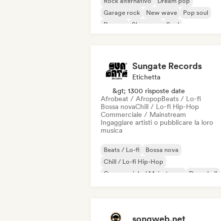
Rock alternativo
Dream pop
Garage rock
New wave
Pop soul
Reggae
Shoegaze
Soul
Sungate Records
Etichetta
&gt; 1300 risposte date
Afrobeat / Afropop
Beats / Lo-fi
Bossa nova
Chill / Lo-fi Hip-Hop
Commerciale / Mainstream
Ingaggiare artisti o pubblicare la loro
musica
Beats / Lo-fi
Bossa nova
Chill / Lo-fi Hip-Hop
Commerciale / Mainstream
Dancehall
Danza pop
Hip-hop
Pop soul
songweb.net