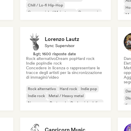
Ac
Chill / Lo-fi Hip-Hop
Ho
Commerciale / Mainstream
Dance music
Mel
Disco
Dream pop
House music
Or
Lorenzo Lautz
Sync Supervisor
&gt; 1600 risposte date
Rock alternativo
Dream pop
Hard rock
Dan
Indie pop
Indie rock
Ele
Concedere in licenza o rappresentare le
Mett
tracce degli artisti per la sincronizzazione
oppo
di immagini/video
Aggi
seg
Rock alternativo
Hard rock
Indie pop
Da
Indie rock
Metal / Heavy metal
Di
New wave
Post punk
Rock psichedelico
Fr
Capricorn Music