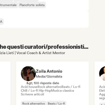
Strumentale
Pianoforte solista
IA
e questi curatori/professionisti...
trizia Lieti | Vocal Coach & Artist Mentor
Zoila Antonio
Media/Giornalista
&gt; 100 risposte date
Acid house
Rock alternativo
Beats / Lo-fi
Aci
Chill / Lo-fi Hip-Hop
Musica classica
Elet
Scrivere articoli
Aggi
seg
Rock alternativo
Beats / Lo-fi