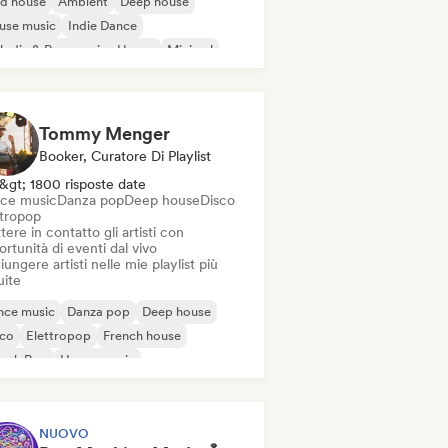
id house
Ambient
Deep house
use music
Indie Dance
odic & Progressive House
Minimal
ganic House / Downtempo
Tommy Menger
Booker, Curatore Di Playlist
&gt; 1800 risposte date
ce music
Danza pop
Deep house
Disco
ttropop
ere in contatto gli artisti con
rtunità di eventi dal vivo
ungere artisti nelle mie playlist più
uite
nce music
Danza pop
Deep house
sco
Elettropop
French house
ench Pop
House music
NUOVO