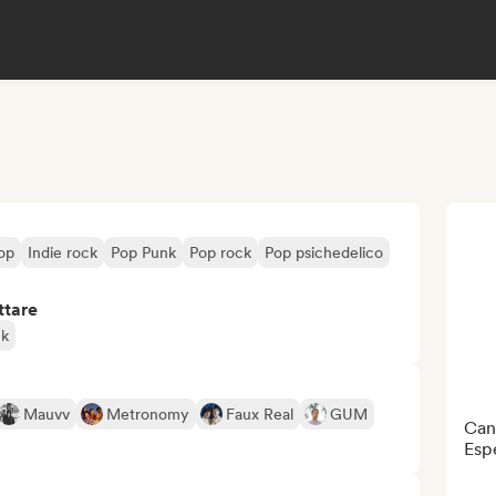
op
Indie rock
Pop Punk
Pop rock
Pop psichedelico
ttare
ck
Mauvv
Metronomy
Faux Real
GUM
Can
Esp