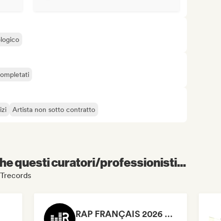
ologico
completati
izi
Artista non sotto contratto
e questi curatori/professionisti...
LSTrecords
RAP FRANÇAIS 2026 🔥🇫🇷 (Way Records)