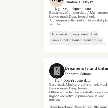
Curatore Di Playlist
&gt; 3500 risposte date
Bossa nova
Commerciale / Mainstream
Dance music
Deep house
Funk
Aggiungere artisti nelle mie playlist più
seguite
Dance music
Deep house
Funk
Funky / Jackin House
House music
Indie pop
Nu-disco / Italo
Pop soul
Etichetta, Editore
&gt; 1000 risposte date
Bass music
Musica brasiliana
Funk brasil
Dance music
Deep house
Offrire agli artisti un contratto di edizi
Ingaggiare artisti o pubblicare la loro
musica
Funk brasiliano
Deep house
Elettroni