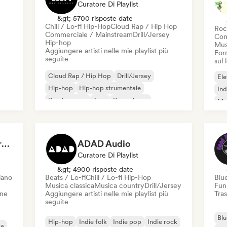
Curatore Di Playlist
&gt; 5700 risposte date
Chill / Lo-fi Hip-Hop
Cloud Rap / Hip Hop
Roc
Commerciale / Mainstream
Drill/Jersey
Com
Hip-hop
Mus
Aggiungere artisti nelle mie playlist più
Forn
seguite
sul
Cloud Rap / Hip Hop
Drill/Jersey
Ele
Hip-hop
Hip-hop strumentale
Ind
Rap francese
Trap
Pop urbano
Met
Chill / Lo-fi Hip-Hop
Roc
Dreamers Island Entertainment
ADAD Audio
Curatore Di Playlist
&gt; 4900 risposte date
iano
Beats / Lo-fi
Chill / Lo-fi Hip-Hop
Blu
Musica classica
Musica country
Drill/Jersey
Fun
one
Aggiungere artisti nelle mie playlist più
Tras
seguite
Blu
Hip-hop
Indie folk
Indie pop
Indie rock
ca