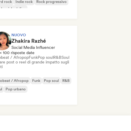
rd rock
Indie rock
Rock progressivo
k psichedelico
k & Roll / Rock classico
NUOVO
Zhakira Razhé
Social Media Influencer
< 100 risposte date
obeat / Afropop
Funk
Pop soul
R&B
Soul
re post o reel di grande impatto sugli
ti
robeat / Afropop
Funk
Pop soul
R&B
ul
Pop urbano