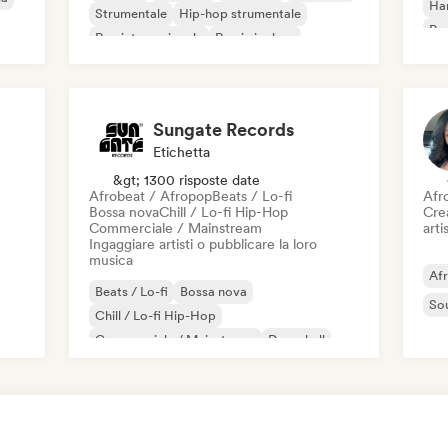
Ha
Strumentale
Hip-hop strumentale
Roc
Rap internazionale
Rap in inglese
Roc
Sungate Records
Etichetta
&gt; 1300 risposte date
Afrobeat / Afropop
Beats / Lo-fi
Afr
Bossa nova
Chill / Lo-fi Hip-Hop
Crea
Commerciale / Mainstream
artis
Ingaggiare artisti o pubblicare la loro
musica
Af
Beats / Lo-fi
Bossa nova
So
Chill / Lo-fi Hip-Hop
Commerciale / Mainstream
Dancehall
Danza pop
Hip-hop
Pop soul