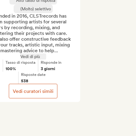
Alto tasso di risposta
(Molto) selettivo
nded in 2016, CLSTrecords has 
 supporting artists for several 
s by recording, mixing, and 
ering their projects with care.

lso offer constructive feedback 
our tracks, artistic input, mixing 
mastering advice to help...
Vedi di più
Tasso di risposta
Risponde in
100%
3 giorni
Risposte date
538
Vedi curatori simili