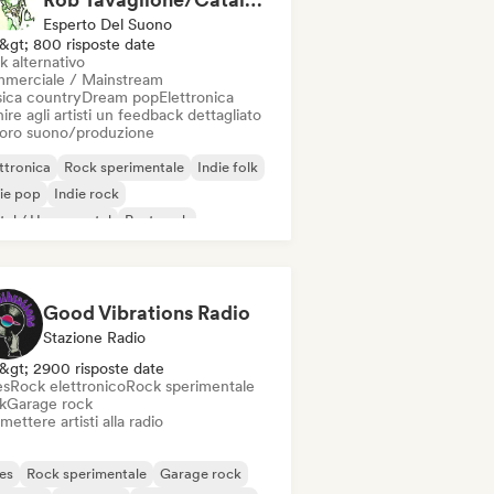
Esperto Del Suono
&gt; 800 risposte date
k alternativo
merciale / Mainstream
ica country
Dream pop
Elettronica
ire agli artisti un feedback dettagliato
 loro suono/produzione
ttronica
Rock sperimentale
Indie folk
ie pop
Indie rock
al / Heavy metal
Post punk
k & Roll / Rock classico
Good Vibrations Radio
Stazione Radio
&gt; 2900 risposte date
es
Rock elettronico
Rock sperimentale
k
Garage rock
mettere artisti alla radio
es
Rock sperimentale
Garage rock