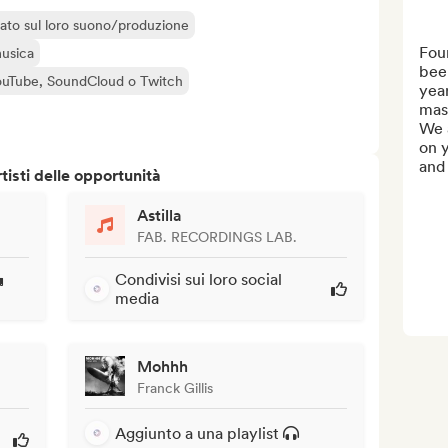
liato sul loro suono/produzione
Fou
musica
been
 YouTube, SoundCloud o Twitch
year
mast
We a
on y
and 
isti delle opportunità
Astilla
FAB. RECORDINGS LAB.
Condivisi sui loro social
media
Mohhh
Franck Gillis
Aggiunto a una playlist