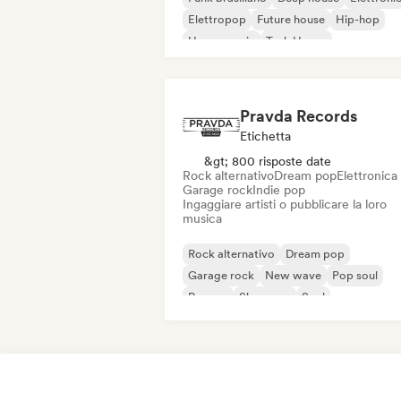
Elettropop
Future house
Hip-hop
House music
Tech House
Pravda Records
Etichetta
&gt; 800 risposte date
Rock alternativo
Dream pop
Elettronica
Garage rock
Indie pop
Ingaggiare artisti o pubblicare la loro
musica
Rock alternativo
Dream pop
Garage rock
New wave
Pop soul
Reggae
Shoegaze
Soul