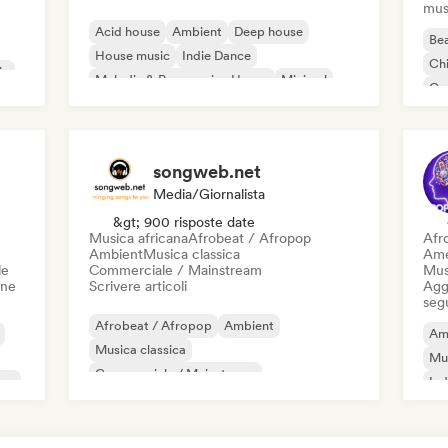
mus
Acid house
Ambient
Deep house
Bea
House music
Indie Dance
Chi
ic
Melodic & Progressive House
Minimal
Co
Organic House / Downtempo
Da
songweb.net
Media/Giornalista
&gt; 900 risposte date
Musica africana
Afrobeat / Afropop
Afr
Ambient
Musica classica
Ame
le
Commerciale / Mainstream
Mus
one
Scrivere articoli
Aggi
seg
Afrobeat / Afropop
Ambient
Am
Musica classica
Mu
Commerciale / Mainstream
ico
Ind
Musica country
Danza pop
Drill/Jersey
Hip-hop