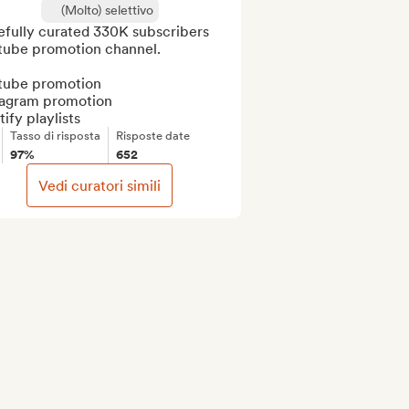
(Molto) selettivo
efully curated 330K subscribers 
tube promotion channel.

tube promotion

tagram promotion

ify playlists
Tasso di risposta
Risposte date
97%
652
Vedi curatori simili