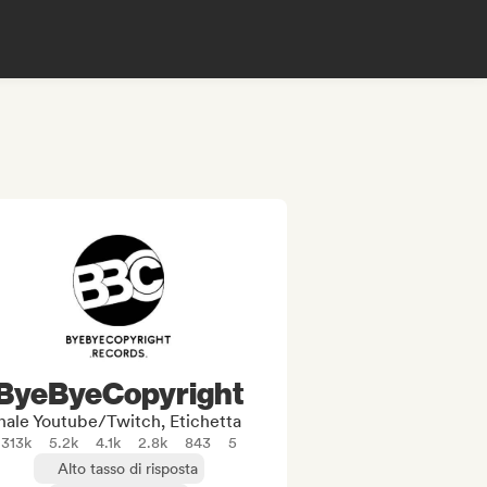
ByeByeCopyright
ale Youtube/Twitch, Etichetta
313k
5.2k
4.1k
2.8k
843
5
Alto tasso di risposta