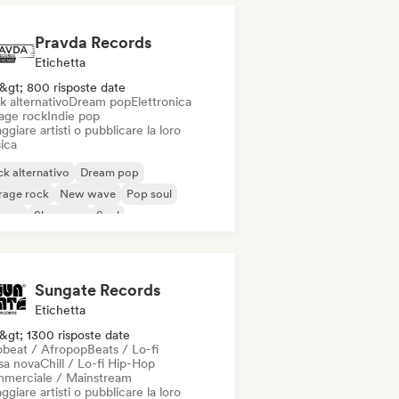
Pravda Records
Etichetta
&gt; 800 risposte date
k alternativo
Dream pop
Elettronica
age rock
Indie pop
ggiare artisti o pubblicare la loro
ica
k alternativo
Dream pop
rage rock
New wave
Pop soul
ggae
Shoegaze
Soul
Sungate Records
Etichetta
&gt; 1300 risposte date
obeat / Afropop
Beats / Lo-fi
sa nova
Chill / Lo-fi Hip-Hop
merciale / Mainstream
ggiare artisti o pubblicare la loro