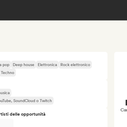
a pop
Deep house
Elettronica
Rock elettronico
Techno
musica
 YouTube, SoundCloud o Twitch
Can
isti delle opportunità