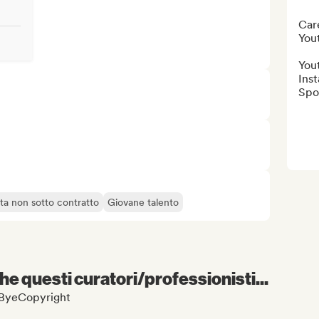
Car
You
You
Ins
Spot
sta non sotto contratto
Giovane talento
e questi curatori/professionisti...
yeByeCopyright