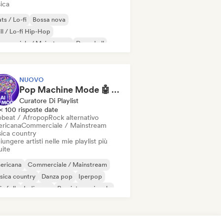
ica
ts / Lo-fi
Bossa nova
ll / Lo-fi Hip-Hop
mmerciale / Mainstream
Dancehall
nza pop
Hip-hop
Pop soul
NUOVO
Pop Machine Mode 🤖 AI Music, Indie Pop & Dream Pop
Curatore Di Playlist
< 100 risposte date
obeat / Afropop
Rock alternativo
ricana
Commerciale / Mainstream
ica country
ungere artisti nelle mie playlist più
uite
ericana
Commerciale / Mainstream
sica country
Danza pop
Iperpop
ie folk
Indie pop
Pop internazionale