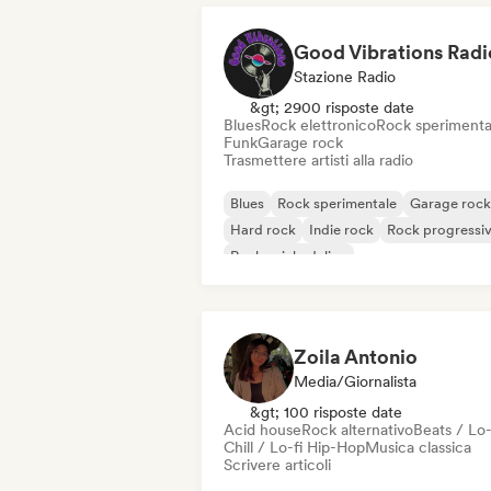
Good Vibrations Radi
Stazione Radio
&gt; 2900 risposte date
Blues
Rock elettronico
Rock sperimenta
Funk
Garage rock
Trasmettere artisti alla radio
Blues
Rock sperimentale
Garage rock
Hard rock
Indie rock
Rock progressi
Rock psichedelico
Rock & Roll / Rock classico
Zoila Antonio
Media/Giornalista
&gt; 100 risposte date
Acid house
Rock alternativo
Beats / Lo-
Chill / Lo-fi Hip-Hop
Musica classica
Scrivere articoli