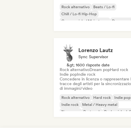
Rock alternativo
Beats / Lo-fi
Chill / Lo-fi Hip-Hop
Commerciale / Mainstream
Dance mus
Disco
Dream pop
House music
Lorenzo Lautz
Sync Supervisor
&gt; 1600 risposte date
Rock alternativo
Dream pop
Hard rock
Indie pop
Indie rock
Concedere in licenza o rappresentare 
tracce degli artisti per la sincronizzazi
di immagini/video
Rock alternativo
Hard rock
Indie pop
Indie rock
Metal / Heavy metal
New wave
Post punk
Rock psichedel