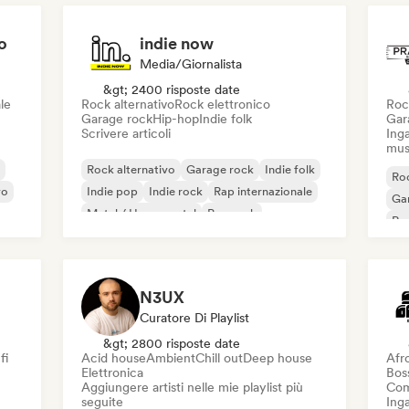
o
indie now
Media/Giornalista
&gt; 2400 risposte date
le
Rock alternativo
Rock elettronico
Roc
Garage rock
Hip-hop
Indie folk
Gar
Scrivere articoli
Inga
mus
Rock alternativo
Garage rock
Indie folk
Roc
vo
Indie pop
Indie rock
Rap internazionale
Ga
Metal / Heavy metal
Pop rock
Re
N3UX
Curatore Di Playlist
&gt; 2800 risposte date
fi
Acid house
Ambient
Chill out
Deep house
Afr
Elettronica
Bos
Aggiungere artisti nelle mie playlist più
Com
seguite
Inga