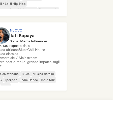
ll / Lo-fi Hip-Hop
mmerciale / Mainstream
Dance music
sco
Dream pop
House music
NUOVO
Tati Kapaya
Social Media Influencer
< 100 risposte date
ica africana
Blues
Chill House
ica classica
merciale / Mainstream
re post o reel di grande impatto sugli
ti
ica africana
Blues
Musica da film
nk
Iperpop
Indie Dance
Indie folk
ie pop