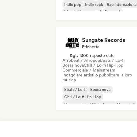
Indie pop
Indie rock
Rap internaziona
Metal / Heavy metal
Pop rock
Sungate Records
Etichetta
&gt; 1300 risposte date
Afrobeat / Afropop
Beats / Lo-fi
Bossa nova
Chill / Lo-fi Hip-Hop
Commerciale / Mainstream
Ingaggiare artisti o pubblicare la loro
musica
Beats / Lo-fi
Bossa nova
Chill / Lo-fi Hip-Hop
Commerciale / Mainstream
Dancehall
Danza pop
Hip-hop
Pop soul