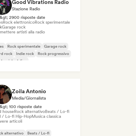
Good Vibrations Radio
Stazione Radio
&gt; 2900 risposte date
es
Rock elettronico
Rock sperimentale
k
Garage rock
mettere artisti alla radio
es
Rock sperimentale
Garage rock
rd rock
Indie rock
Rock progressivo
k psichedelico
k & Roll / Rock classico
Zoila Antonio
Media/Giornalista
&gt; 100 risposte date
d house
Rock alternativo
Beats / Lo-fi
l / Lo-fi Hip-Hop
Musica classica
vere articoli
k alternativo
Beats / Lo-fi