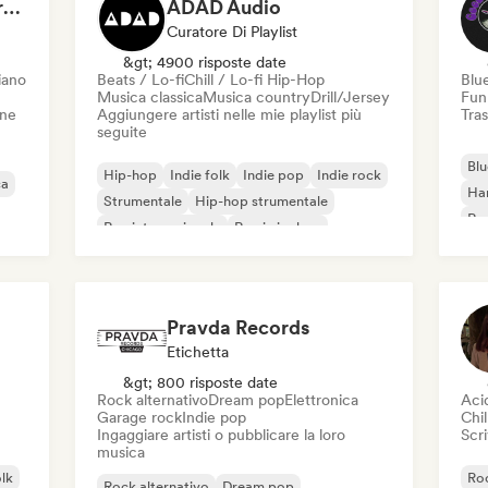
Dreamers Island Entertainment
ADAD Audio
Curatore Di Playlist
&gt; 4900 risposte date
iano
Beats / Lo-fi
Chill / Lo-fi Hip-Hop
Blu
Musica classica
Musica country
Drill/Jersey
Fun
one
Aggiungere artisti nelle mie playlist più
Tras
seguite
Blu
Hip-hop
Indie folk
Indie pop
Indie rock
ca
Ha
Strumentale
Hip-hop strumentale
Roc
Rap internazionale
Rap in inglese
Roc
Pravda Records
Etichetta
&gt; 800 risposte date
Rock alternativo
Dream pop
Elettronica
Aci
Garage rock
Indie pop
Chil
Ingaggiare artisti o pubblicare la loro
Scri
musica
olk
Roc
Rock alternativo
Dream pop