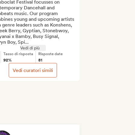
oclat Festival focusses on 
temporary Dancehall and 
obeats music. Our program 
bines young and upcoming artists 
 genre leaders such as Konshens, 
eek Berry, Gyptian, Stonebwoy, 
anai x Bamby, Busy Signal, 
yn Boy, Spi...
Vedi di più
Tasso di risposta
Risposte date
92%
81
Vedi curatori simili