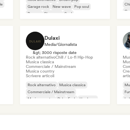
le
Chi
Garage rock
New wave
Pop soul
Co
Reggae
Shoegaze
Soul
Di
Dulaxi
Media/Giornalista
&gt; 3000 risposte date
Rock alternativo
Chill / Lo-fi Hip-Hop
Mus
Musica classica
Mus
Commerciale / Mainstream
Com
Musica country
Crea
Scrivere articoli
artis
Rock alternativo
Musica classica
Mus
Commerciale / Mainstream
Fu
Musica country
Dub
Funk
Hardcore
Ind
Hip-hop