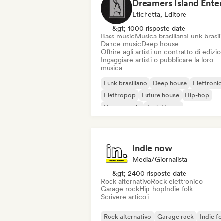
Etichetta, Editore
&gt; 1000 risposte date
Bass music
Musica brasiliana
Funk brasil
Dance music
Deep house
Offrire agli artisti un contratto di edizi
Ingaggiare artisti o pubblicare la loro
musica
Funk brasiliano
Deep house
Elettroni
Elettropop
Future house
Hip-hop
House music
Tech House
indie now
Media/Giornalista
&gt; 2400 risposte date
Rock alternativo
Rock elettronico
Garage rock
Hip-hop
Indie folk
Scrivere articoli
Rock alternativo
Garage rock
Indie f