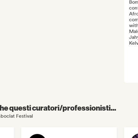
Bomb
con
Afr
com
with
Mal
Jahy
Kelv
e questi curatori/professionisti...
mboclat Festival