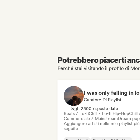
Potrebbero piacerti anch
Perché stai visitando il profilo di
I was only falling in l
Curatore Di Playlist
&gt; 2500 risposte date
Beats / Lo-fi
Chill / Lo-fi Hip-Hop
Chill 
Commerciale / Mainstream
Dream pop
Aggiungere artisti nelle mie playlist più
seguite