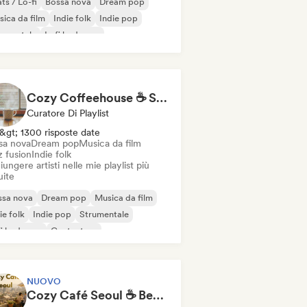
ts / Lo-fi
Bossa nova
Dream pop
ica da film
Indie folk
Indie pop
rumentale
Lofi bedroom
Cozy Coffeehouse ☕ Singer-Songwriter, Indie Folk & Acoustic
Curatore Di Playlist
&gt; 1300 risposte date
sa nova
Dream pop
Musica da film
z fusion
Indie folk
ungere artisti nelle mie playlist più
uite
ssa nova
Dream pop
Musica da film
ie folk
Indie pop
Strumentale
fi bedroom
Cantautore
NUOVO
Cozy Café Seoul ☕ Bedroom Pop, Singer-Songwriter & Dream Pop