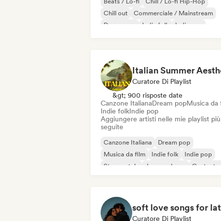
Beats / Lo-fi
Chill / Lo-fi Hip-Hop
Chill out
Commerciale / Mainstream
Dream pop
Indie folk
Indie pop
Lofi bedroom
Curatore Di Playlist
&gt; 900 risposte date
Canzone Italiana
Dream pop
Musica da 
Indie folk
Indie pop
Aggiungere artisti nelle mie playlist più
seguite
Canzone Italiana
Dream pop
Musica da film
Indie folk
Indie pop
Strumentale
Jazz moderno
Cantauto
Curatore Di Playlist