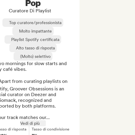
Pop
Curatore Di Playlist
Top curatore/professionista
Molto impattante
Playlist Spotify certificata
Alto tasso di risposta
(Molto) selettivo
o mornings for slow starts and 
 café vibes.

part from curating playlists on 
ify, Groover Obsessions is an 
cial curator on Deezer and 
iomack, recognized and 
orted by both platforms. 

our track matches our...
Vedi di più
asso di risposta
Tasso di condivisione