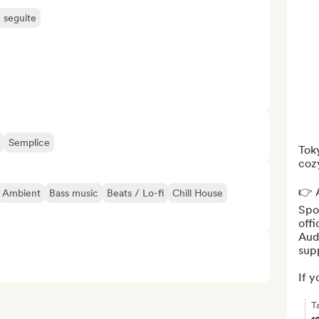
ù seguite
Semplice
Toky
cozy
👉 A
Ambient
Bass music
Beats / Lo-fi
Chill House
Spot
offi
Aud
supp
If y
T