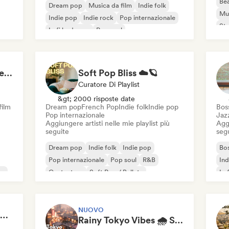
Bea
Dream pop
Musica da film
Indie folk
Mus
Indie pop
Indie rock
Pop internazionale
St
Lofi bedroom
Pop soul
Italian Summer Aesthetic
Soft Pop Bliss ☁️🪐
Curatore Di Playlist
&gt; 2000 risposte date
film
Dream pop
French Pop
Indie folk
Indie pop
Bos
Pop internazionale
Jaz
Aggiungere artisti nelle mie playlist più
Aggi
seguite
seg
Dream pop
Indie folk
Indie pop
Bo
Pop internazionale
Pop soul
R&B
Ind
re
Cantautore
Soft Pop / Ballata
Lo
NUOVO
soft love songs for late nights
Rainy Tokyo Vibes 🌧️ Singer-Songwriter, Dream Pop & Neoclassical