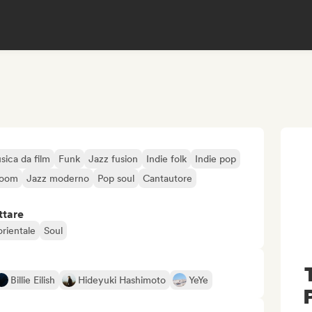
sica da film
Funk
Jazz fusion
Indie folk
Indie pop
room
Jazz moderno
Pop soul
Cantautore
ttare
rientale
Soul
Billie Eilish
Hideyuki Hashimoto
YeYe