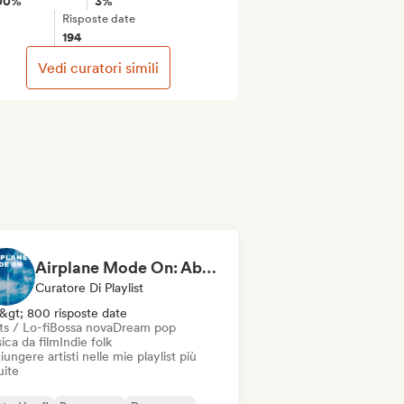
00%
3%
Risposte date
194
Vedi curatori simili
Airplane Mode On: Above the Clouds
Curatore Di Playlist
&gt; 800 risposte date
s / Lo-fi
Bossa nova
Dream pop
ica da film
Indie folk
ungere artisti nelle mie playlist più
uite