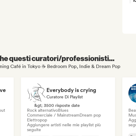
1
e questi curatori/professionisti...
 Morning Café in Tokyo ☕ Bedroom Pop, Indie & Dream Pop
ove
Everybody is crying
Curatore Di Playlist
&gt; 3500 risposte date
out
Rock alternativo
Blues
Beat
Commerciale / Mainstream
Dream pop
Mus
Elettropop
Aggi
Aggiungere artisti nelle mie playlist più
seg
seguite