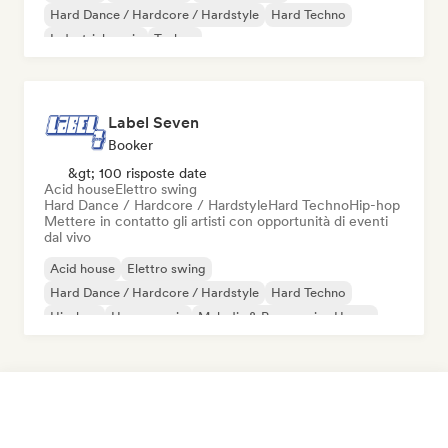
Hard Dance / Hardcore / Hardstyle
Hard Techno
Industrial music
Techno
Label Seven
Booker
&gt; 100 risposte date
Acid house
Elettro swing
Hard Dance / Hardcore / Hardstyle
Hard Techno
Hip-hop
Mettere in contatto gli artisti con opportunità di eventi
dal vivo
Acid house
Elettro swing
Hard Dance / Hardcore / Hardstyle
Hard Techno
Hip-hop
House music
Melodic & Progressive House
Nouvelle scene