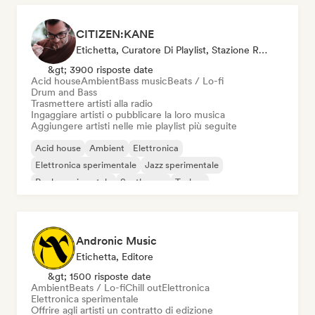
CITIZEN:KANE
Etichetta, Curatore Di Playlist, Stazione Radio
&gt; 3900 risposte date
Acid house
Ambient
Bass music
Beats / Lo-fi
Drum and Bass
Trasmettere artisti alla radio
Ingaggiare artisti o pubblicare la loro musica
Aggiungere artisti nelle mie playlist più seguite
Acid house
Ambient
Elettronica
Elettronica sperimentale
Jazz sperimentale
Rock sperimentale
Synthwave
Techno
Andronic Music
Etichetta, Editore
&gt; 1500 risposte date
Ambient
Beats / Lo-fi
Chill out
Elettronica
Elettronica sperimentale
Offrire agli artisti un contratto di edizione