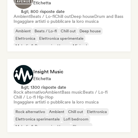
Etichetta
&gt; 800 risposte date
Ambient
Beats / Lo-fi
Chill out
Deep house
Drum and Bass
Ingaggiare artisti o pubblicare la loro musica
Ambient
Beats / Lo-fi
Chill out
Deep house
Elettronica
Elettronica sperimentale
Melodic & Progressive House
Minimal
Insight Music
Etichetta
&gt; 1300 risposte date
Rock alternativo
Ambient
Bass music
Beats / Lo-fi
Chill / Lo-fi Hip-Hop
Ingaggiare artisti o pubblicare la loro musica
Rock alternativo
Ambient
Chill out
Elettronica
Elettronica sperimentale
Lofi bedroom
Melodic & Progressive House
Shoegaze