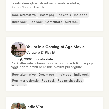
Condividere gli artisti sul mio canale YouTube,
SoundCloud o Twitch
Rock alternativo
Dream pop
Indie folk
Indie pop
Indie rock
Pop rock
Cantautore
Surf rock
You're in a Coming of Age Movie
Curatore Di Playlist
&gt; 2900 risposte date
Rock alternativo
Dream pop
Iperpop
Indie folk
Indie pop
Aggiungere artisti nelle mie playlist più seguite
Rock alternativo
Dream pop
Indie pop
Indie rock
Pop internazionale
Pop rock
Pop psichedelico
Surf rock
Indie Viral