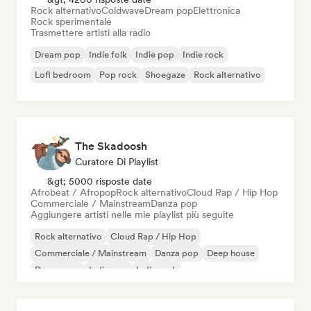
Rock alternativo
Coldwave
Dream pop
Elettronica
Rock sperimentale
Trasmettere artisti alla radio
Dream pop
Indie folk
Indie pop
Indie rock
Lofi bedroom
Pop rock
Shoegaze
Rock alternativo
The Skadoosh
Curatore Di Playlist
&gt; 5000 risposte date
Afrobeat / Afropop
Rock alternativo
Cloud Rap / Hip Hop
Commerciale / Mainstream
Danza pop
Aggiungere artisti nelle mie playlist più seguite
Rock alternativo
Cloud Rap / Hip Hop
Commerciale / Mainstream
Danza pop
Deep house
Dream pop
Indie pop
Indie rock