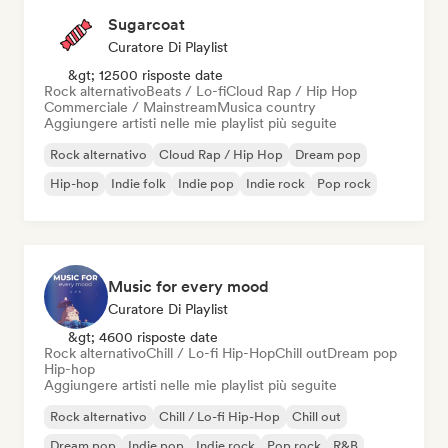
Sugarcoat
Curatore Di Playlist
&gt; 12500 risposte date
Rock alternativo
Beats / Lo-fi
Cloud Rap / Hip Hop
Commerciale / Mainstream
Musica country
Aggiungere artisti nelle mie playlist più seguite
Rock alternativo
Cloud Rap / Hip Hop
Dream pop
Hip-hop
Indie folk
Indie pop
Indie rock
Pop rock
Music for every mood
Curatore Di Playlist
&gt; 4600 risposte date
Rock alternativo
Chill / Lo-fi Hip-Hop
Chill out
Dream pop
Hip-hop
Aggiungere artisti nelle mie playlist più seguite
Rock alternativo
Chill / Lo-fi Hip-Hop
Chill out
Dream pop
Indie pop
Indie rock
Pop rock
R&B