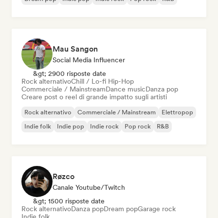
Mau Sangon
Social Media Influencer
&gt; 2900 risposte date
Rock alternativo
Chill / Lo-fi Hip-Hop
Commerciale / Mainstream
Dance music
Danza pop
Creare post o reel di grande impatto sugli artisti
Rock alternativo
Commerciale / Mainstream
Elettropop
Indie folk
Indie pop
Indie rock
Pop rock
R&B
Røzco
Canale Youtube/Twitch
&gt; 1500 risposte date
Rock alternativo
Danza pop
Dream pop
Garage rock
Indie folk