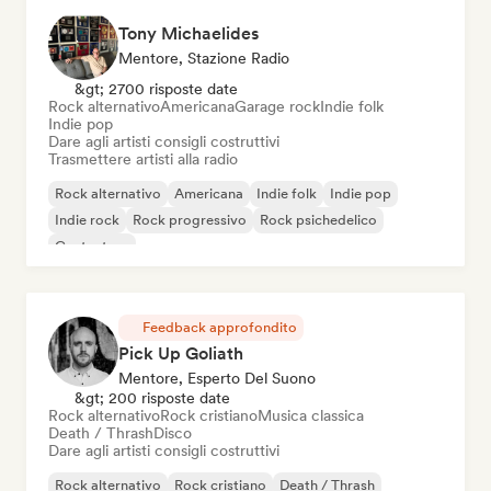
Tony Michaelides
Mentore, Stazione Radio
&gt; 2700 risposte date
Rock alternativo
Americana
Garage rock
Indie folk
Indie pop
Dare agli artisti consigli costruttivi
Trasmettere artisti alla radio
Rock alternativo
Americana
Indie folk
Indie pop
Indie rock
Rock progressivo
Rock psichedelico
Cantautore
Feedback approfondito
Pick Up Goliath
Mentore, Esperto Del Suono
&gt; 200 risposte date
Rock alternativo
Rock cristiano
Musica classica
Death / Thrash
Disco
Dare agli artisti consigli costruttivi
Rock alternativo
Rock cristiano
Death / Thrash