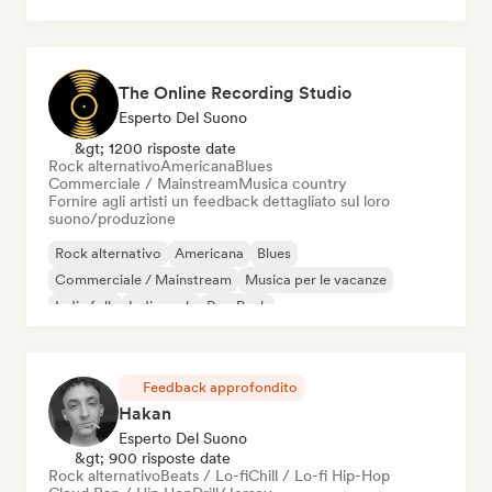
Post rock
The Online Recording Studio
Esperto Del Suono
&gt; 1200 risposte date
Rock alternativo
Americana
Blues
Commerciale / Mainstream
Musica country
Fornire agli artisti un feedback dettagliato sul loro
suono/produzione
Rock alternativo
Americana
Blues
Commerciale / Mainstream
Musica per le vacanze
Indie folk
Indie rock
Pop Punk
Feedback approfondito
Hakan
Esperto Del Suono
&gt; 900 risposte date
Rock alternativo
Beats / Lo-fi
Chill / Lo-fi Hip-Hop