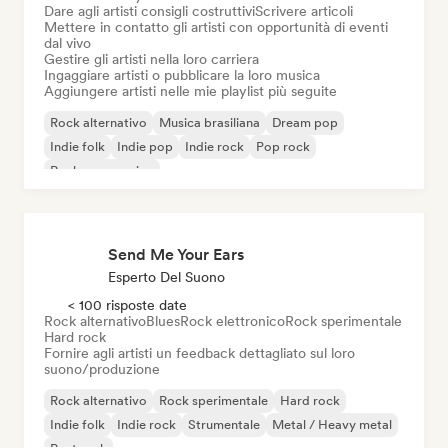
Dare agli artisti consigli costruttivi
Scrivere articoli
Mettere in contatto gli artisti con opportunità di eventi
dal vivo
Gestire gli artisti nella loro carriera
Ingaggiare artisti o pubblicare la loro musica
Aggiungere artisti nelle mie playlist più seguite
Rock alternativo
Musica brasiliana
Dream pop
Indie folk
Indie pop
Indie rock
Pop rock
Rock progressivo
Send Me Your Ears
Esperto Del Suono
< 100 risposte date
Rock alternativo
Blues
Rock elettronico
Rock sperimentale
Hard rock
Fornire agli artisti un feedback dettagliato sul loro
suono/produzione
Rock alternativo
Rock sperimentale
Hard rock
Indie folk
Indie rock
Strumentale
Metal / Heavy metal