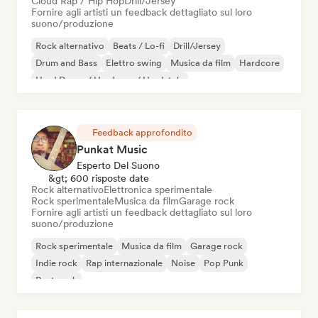
Cloud Rap / Hip Hop
Drill/Jersey
Fornire agli artisti un feedback dettagliato sul loro
suono/produzione
Rock alternativo
Beats / Lo-fi
Drill/Jersey
Drum and Bass
Elettro swing
Musica da film
Hardcore
Hard Dance / Hardcore / Hardstyle
Feedback approfondito
Punkat Music
Esperto Del Suono
&gt; 600 risposte date
Rock alternativo
Elettronica sperimentale
Rock sperimentale
Musica da film
Garage rock
Fornire agli artisti un feedback dettagliato sul loro
suono/produzione
Rock sperimentale
Musica da film
Garage rock
Indie rock
Rap internazionale
Noise
Pop Punk
Post punk