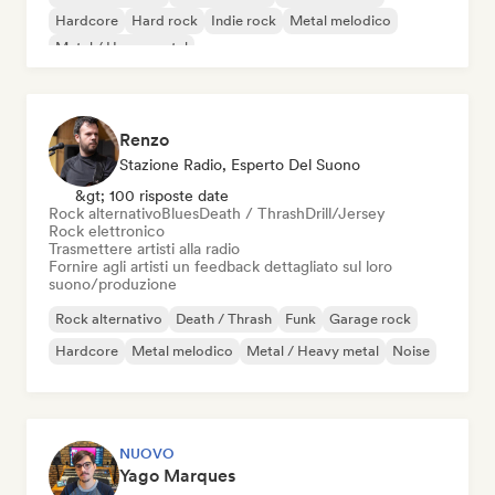
Hardcore
Hard rock
Indie rock
Metal melodico
Metal / Heavy metal
Renzo
Stazione Radio, Esperto Del Suono
&gt; 100 risposte date
Rock alternativo
Blues
Death / Thrash
Drill/Jersey
Rock elettronico
Trasmettere artisti alla radio
Fornire agli artisti un feedback dettagliato sul loro
suono/produzione
Rock alternativo
Death / Thrash
Funk
Garage rock
Hardcore
Metal melodico
Metal / Heavy metal
Noise
NUOVO
Yago Marques