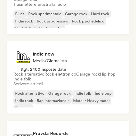
Trasmettere artisti alla radio
Blues
Rock sperimentale
Garage rock
Hard rock
Indie rock
Rock progressivo
Rock psichedelico
Rock & Roll / Rock classico
indie now
Media/Giornalista
&gt; 2400 risposte date
Rock alternativo
Rock elettronico
Garage rock
Hip-hop
Indie folk
Scrivere articoli
Rock alternativo
Garage rock
Indie folk
Indie pop
Indie rock
Rap internazionale
Metal / Heavy metal
Pop rock
Pravda Records