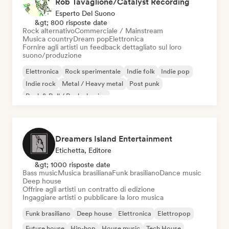
Rob Tavaglione/Catalyst Recording
Esperto Del Suono
&gt; 800 risposte date
Rock alternativo
Commerciale / Mainstream
Musica country
Dream pop
Elettronica
Fornire agli artisti un feedback dettagliato sul loro
suono/produzione
Elettronica
Rock sperimentale
Indie folk
Indie pop
Indie rock
Metal / Heavy metal
Post punk
Rock & Roll / Rock classico
Dreamers Island Entertainment
Etichetta, Editore
&gt; 1000 risposte date
Bass music
Musica brasiliana
Funk brasiliano
Dance music
Deep house
Offrire agli artisti un contratto di edizione
Ingaggiare artisti o pubblicare la loro musica
Funk brasiliano
Deep house
Elettronica
Elettropop
Future house
Hip-hop
House music
Tech House