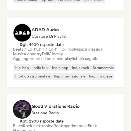
ADAD Audio
Curatore Di Playlist
&gt; 4900 risposte date
Beats / Lo-fi
Chill / Lo-fi Hip-Hop
Musica classica
Musica country
Drill/Jersey
Aggiungere artisti nelle mie playlist più seguite
Hip-hop
Indie folk
Indie pop
Indie rock
Strumentale
Hip-hop strumentale
Rap internazionale
Rap in inglese
Good Vibrations Radio
Stazione Radio
&gt; 2900 risposte date
Blues
Rock elettronico
Rock sperimentale
Funk
Garage rock