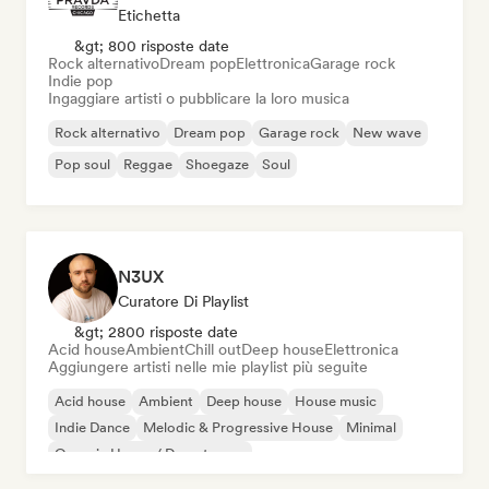
Etichetta
&gt; 800 risposte date
Rock alternativo
Dream pop
Elettronica
Garage rock
Indie pop
Ingaggiare artisti o pubblicare la loro musica
Rock alternativo
Dream pop
Garage rock
New wave
Pop soul
Reggae
Shoegaze
Soul
N3UX
Curatore Di Playlist
&gt; 2800 risposte date
Acid house
Ambient
Chill out
Deep house
Elettronica
Aggiungere artisti nelle mie playlist più seguite
Acid house
Ambient
Deep house
House music
Indie Dance
Melodic & Progressive House
Minimal
Organic House / Downtempo