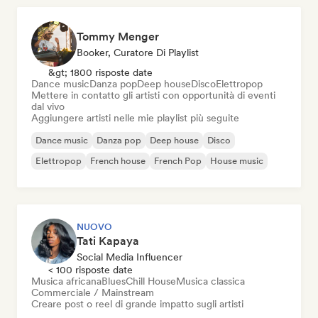
Tommy Menger
Booker, Curatore Di Playlist
&gt; 1800 risposte date
Dance music
Danza pop
Deep house
Disco
Elettropop
Mettere in contatto gli artisti con opportunità di eventi
dal vivo
Aggiungere artisti nelle mie playlist più seguite
Dance music
Danza pop
Deep house
Disco
Elettropop
French house
French Pop
House music
NUOVO
Tati Kapaya
Social Media Influencer
< 100 risposte date
Musica africana
Blues
Chill House
Musica classica
Commerciale / Mainstream
Creare post o reel di grande impatto sugli artisti