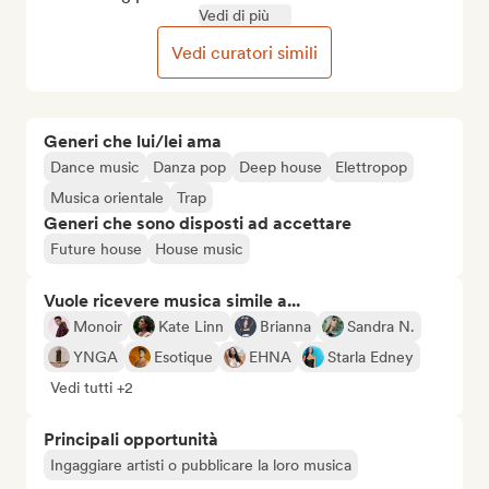
Vedi di più
Vedi curatori simili
Generi che lui/lei ama
Dance music
Danza pop
Deep house
Elettropop
Musica orientale
Trap
Generi che sono disposti ad accettare
Future house
House music
Vuole ricevere musica simile a...
Monoir
Kate Linn
Brianna
Sandra N.
YNGA
Esotique
EHNA
Starla Edney
Vedi tutti +2
Principali opportunità
Ingaggiare artisti o pubblicare la loro musica