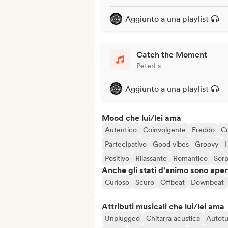
Aggiunto a una playlist
Catch the Moment
PeterLs
Aggiunto a una playlist
Mood che lui/lei ama
Autentico
Coinvolgente
Freddo
C
Partecipativo
Good vibes
Groovy
Positivo
Rilassante
Romantico
Sor
Anche gli stati d'animo sono apert
Curioso
Scuro
Offbeat
Downbeat
Attributi musicali che lui/lei ama
Unplugged
Chitarra acustica
Autot