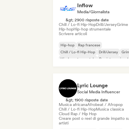
Inflow
Media/Giornalista
&gt; 2900 risposte date
Chill / Lo-fi Hip-Hop
Drill/Jersey
Grime
Hip-hop
Hip-hop strumentale
Scrivere articoli
Hip-hop
Rap francese
Chill / Lo-fi Hip-Hop
Drill/Jersey
Gri
Hip-hop strumentale
Rap internazional
Rap in inglese
Lyric Lounge
Social Media Influencer
&gt; 1900 risposte date
Musica africana
Afrobeat / Afropop
Chill / Lo-fi Hip-Hop
Musica classica
Cloud Rap / Hip Hop
Creare post o reel di grande impatto su
artisti