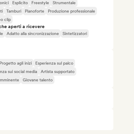
onici
Esplicito
Freestyle
Strumentale
ti
Tamburi
Pianoforte
Produzione professionale
o clip
che aperti a ricevere
de
Adatto alla sincronizzazione
Sintetizzatori
Progetto agli inizi
Esperienza sul palco
nza sui social media
Artista supportato
 imminente
Giovane talento