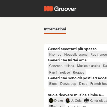
Informazioni
Generi accettati più spesso
Hip-hop
Nouvelle scene
Rap franc
Generi che lui/lei ama
Canzone Italiana
Musica classica
Da
Rap in inglese
Reggae
Generi che sono disposti ad acce
Blues
Danza pop
Disco
French ho
Vuole ricevere musica simile a...
Drake
J. Cole
Kendrick L