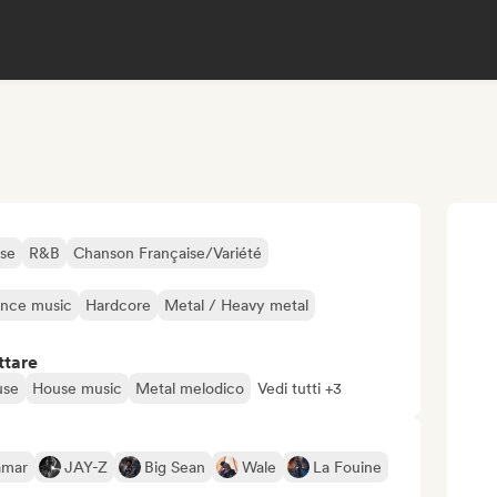
ese
R&B
Chanson Française/Variété
nce music
Hardcore
Metal / Heavy metal
ttare
use
House music
Metal melodico
Vedi tutti +3
amar
JAY-Z
Big Sean
Wale
La Fouine