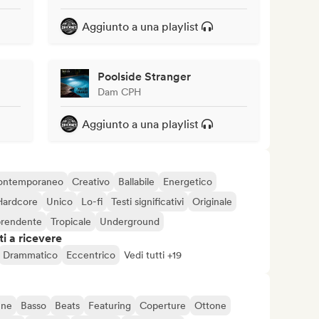
Aggiunto a una playlist
Poolside Stranger
Dam CPH
Aggiunto a una playlist
ontemporaneo
Creativo
Ballabile
Energetico
Hardcore
Unico
Lo-fi
Testi significativi
Originale
prendente
Tropicale
Underground
i a ricevere
Drammatico
Eccentrico
Vedi tutti +19
une
Basso
Beats
Featuring
Coperture
Ottone