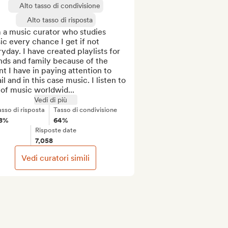
Alto tasso di condivisione
Alto tasso di risposta
 a music curator who studies 
c every chance I get if not 
yday. I have created playlists for 
nds and family because of the 
nt I have in paying attention to 
il and in this case music. I listen to 
 of music worldwid...
Vedi di più
asso di risposta
Tasso di condivisione
8%
64%
Risposte date
7,058
Vedi curatori simili