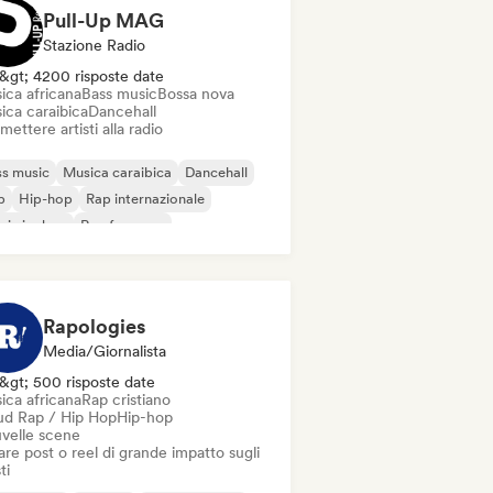
Pull-Up MAG
Stazione Radio
&gt; 4200 risposte date
ica africana
Bass music
Bossa nova
ica caraibica
Dancehall
mettere artisti alla radio
s music
Musica caraibica
Dancehall
b
Hip-hop
Rap internazionale
 in inglese
Rap francese
Rapologies
Media/Giornalista
&gt; 500 risposte date
ica africana
Rap cristiano
ud Rap / Hip Hop
Hip-hop
velle scene
re post o reel di grande impatto sugli
ti