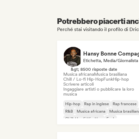
Potrebbero piacerti anch
Perché stai visitando il profilo di Dr
Etichetta, Media/Giornalista
&gt; 8500 risposte date
Musica africana
Musica brasiliana
Chill / Lo-fi Hip-Hop
Funk
Hip-hop
Scrivere articoli
Ingaggiare artisti o pubblicare la loro
musica
Hip-hop
Rap in inglese
Rap francese
R&B
Musica africana
Musica brasilian
Chill / Lo-fi Hip-Hop
Funk