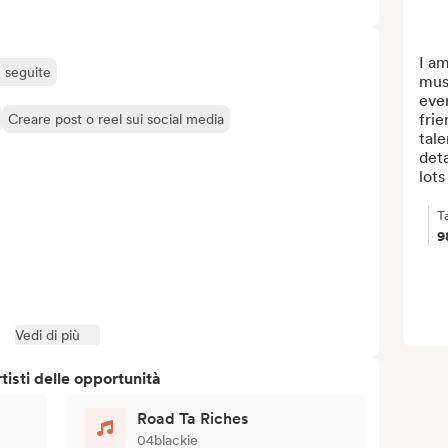
I am
ù seguite
musi
ever
frie
Creare post o reel sui social media
tale
deta
lots
T
9
Vedi di più
isti delle opportunità
Road Ta Riches
04blackie