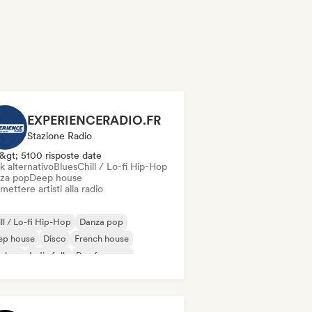
EXPERIENCERADIO.FR
Stazione Radio
&gt; 5100 risposte date
k alternativo
Blues
Chill / Lo-fi Hip-Hop
za pop
Deep house
mettere artisti alla radio
ll / Lo-fi Hip-Hop
Danza pop
ep house
Disco
French house
p-hop
Indie folk
Rap francese