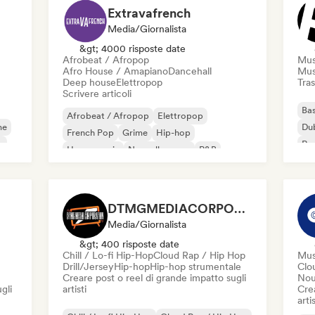
Extravafrench
Media/Giornalista
&gt; 4000 risposte date
Afrobeat / Afropop
Mus
Afro House / Amapiano
Dancehall
Mus
Deep house
Elettropop
Tras
Scrivere articoli
Bas
Afrobeat / Afropop
Elettropop
me
Du
French Pop
Grime
Hip-hop
e
Rap
House music
Nouvelle scene
R&B
DTMGMEDIACORPORATION
Media/Giornalista
&gt; 400 risposte date
Chill / Lo-fi Hip-Hop
Cloud Rap / Hip Hop
Mus
Drill/Jersey
Hip-hop
Hip-hop strumentale
Clo
Creare post o reel di grande impatto sugli
Nou
gli
artisti
Crea
artis