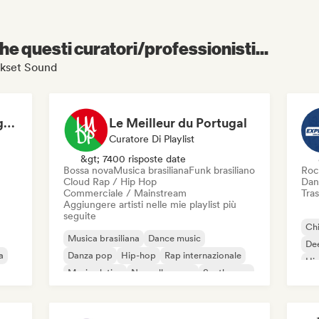
e questi curatori/professionisti...
ickset Sound
Hansy Bonne Compagnie
Le Meilleur du Portugal
Curatore Di Playlist
&gt; 7400 risposte date
Bossa nova
Musica brasiliana
Funk brasiliano
Roc
Cloud Rap / Hip Hop
Dan
Commerciale / Mainstream
Tras
Aggiungere artisti nelle mie playlist più
seguite
Chi
Musica brasiliana
Dance music
De
a
Danza pop
Hip-hop
Rap internazionale
Hi
Musica latina
Nouvelle scene
Synthwave