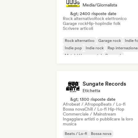
Media/Giornalista
&gt; 2400 risposte date
Rock alternativo
Rock elettronico
Garage rock
Hip-hop
Indie folk
Scrivere articoli
Rock alternativo
Garage rock
Indie f
Indie pop
Indie rock
Rap internaziona
Metal / Heavy metal
Pop rock
Sungate Records
Etichetta
&gt; 1300 risposte date
Afrobeat / Afropop
Beats / Lo-fi
Bossa nova
Chill / Lo-fi Hip-Hop
Commerciale / Mainstream
Ingaggiare artisti o pubblicare la loro
musica
Beats / Lo-fi
Bossa nova