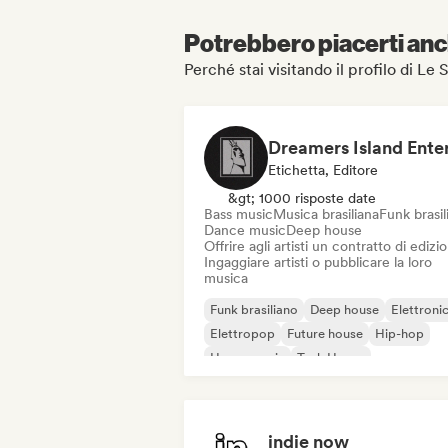
Potrebbero piacerti anch
Perché stai visitando il profilo di Le 
Etichetta, Editore
&gt; 1000 risposte date
Bass music
Musica brasiliana
Funk brasil
Dance music
Deep house
Offrire agli artisti un contratto di edizi
Ingaggiare artisti o pubblicare la loro
musica
Funk brasiliano
Deep house
Elettroni
Elettropop
Future house
Hip-hop
House music
Tech House
indie now