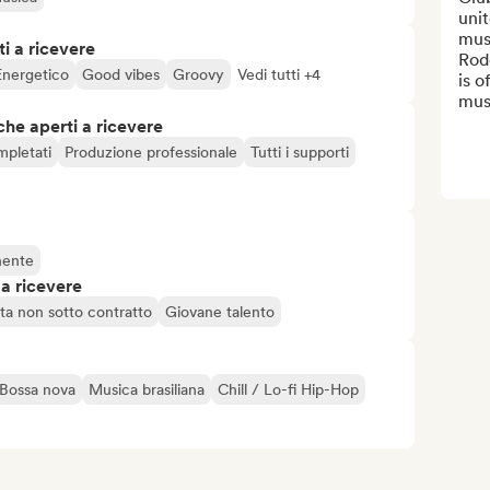
unit
musi
i a ricevere
Rodo
Energetico
Good vibes
Groovy
Vedi tutti +4
is o
musi
che aperti a ricevere
mpletati
Produzione professionale
Tutti i supporti
nente
 a ricevere
sta non sotto contratto
Giovane talento
Bossa nova
Musica brasiliana
Chill / Lo-fi Hip-Hop