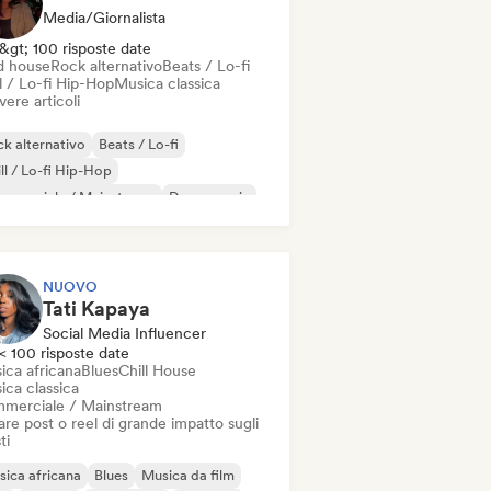
Media/Giornalista
&gt; 100 risposte date
d house
Rock alternativo
Beats / Lo-fi
l / Lo-fi Hip-Hop
Musica classica
vere articoli
k alternativo
Beats / Lo-fi
ll / Lo-fi Hip-Hop
mmerciale / Mainstream
Dance music
sco
Dream pop
House music
NUOVO
Tati Kapaya
Social Media Influencer
< 100 risposte date
ica africana
Blues
Chill House
ica classica
merciale / Mainstream
re post o reel di grande impatto sugli
ti
ica africana
Blues
Musica da film