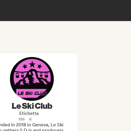
Le Ski Club
Etichetta
199
6
ded in 2018 in Geneva, Le Ski 
b gathers 5 DJs and producers, 