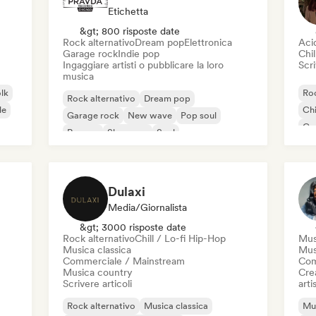
Etichetta
&gt; 800 risposte date
Rock alternativo
Dream pop
Elettronica
Aci
Garage rock
Indie pop
Chil
Ingaggiare artisti o pubblicare la loro
Scri
musica
olk
Roc
Rock alternativo
Dream pop
le
Chi
Garage rock
New wave
Pop soul
Co
Reggae
Shoegaze
Soul
Di
Dulaxi
Media/Giornalista
&gt; 3000 risposte date
Rock alternativo
Chill / Lo-fi Hip-Hop
Mus
Musica classica
Mus
Commerciale / Mainstream
Com
Musica country
Crea
Scrivere articoli
artis
Rock alternativo
Musica classica
Mus