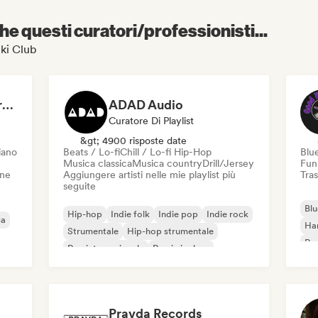
e questi curatori/professionisti...
Ski Club
Dreamers Island Entertainment
ADAD Audio
Curatore Di Playlist
&gt; 4900 risposte date
iano
Beats / Lo-fi
Chill / Lo-fi Hip-Hop
Blu
Musica classica
Musica country
Drill/Jersey
Fun
one
Aggiungere artisti nelle mie playlist più
Tras
seguite
Blu
Hip-hop
Indie folk
Indie pop
Indie rock
ca
Ha
Strumentale
Hip-hop strumentale
Roc
Rap internazionale
Rap in inglese
Roc
Pravda Records