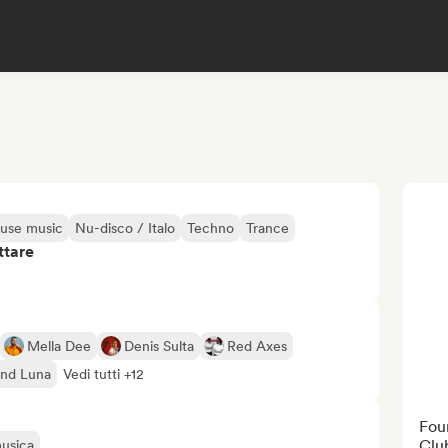
use music
Nu-disco / Italo
Techno
Trance
ttare
Mella Dee
Denis Sulta
Red Axes
und Luna
Vedi tutti +12
Foun
Clu
musica