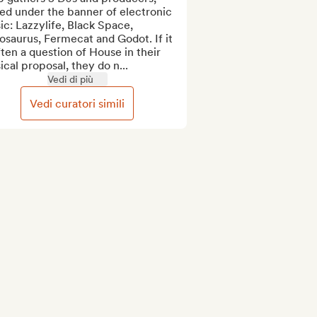
ed under the banner of electronic 
c: Lazzylife, Black Space, 
saurus, Fermecat and Godot. If it 
ften a question of House in their 
cal proposal, they do n...
Vedi di più
Vedi curatori simili