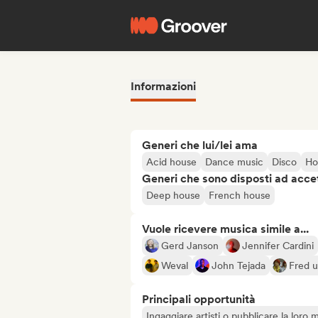
Informazioni
Generi che lui/lei ama
Acid house
Dance music
Disco
Ho
Generi che sono disposti ad acce
Deep house
French house
Vuole ricevere musica simile a...
Gerd Janson
Jennifer Cardini
Weval
John Tejada
Fred 
Principali opportunità
Ingaggiare artisti o pubblicare la loro 