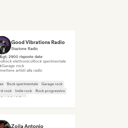
Good Vibrations Radio
Stazione Radio
&gt; 2900 risposte date
es
Rock elettronico
Rock sperimentale
k
Garage rock
mettere artisti alla radio
es
Rock sperimentale
Garage rock
rd rock
Indie rock
Rock progressivo
k psichedelico
k & Roll / Rock classico
Zoila Antonio