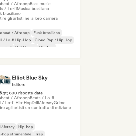
obeat / Afropop
Bass music
s / Lo-fi
Musica brasiliana
 brasiliano
ire gli artisti nella loro carriera
robeat / Afropop
Funk brasiliano
ll / Lo-fi Hip-Hop
Cloud Rap / Hip Hop
cehall
Drill/Jersey
Hip-hop
 soul
Elliot Blue Sky
Editore
&gt; 600 risposte date
obeat / Afropop
Beats / Lo-fi
l / Lo-fi Hip-Hop
Drill/Jersey
Grime
ire agli artisti un contratto di edizione
ll/Jersey
Hip-hop
-hop strumentale
Trap