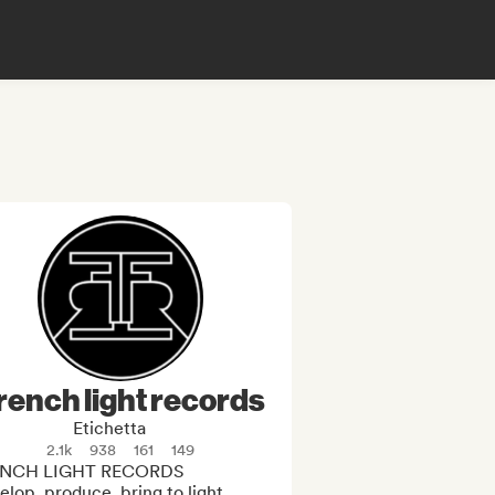
rench light records
Etichetta
2.1k
938
161
149
NCH LIGHT RECORDS 

lop, produce, bring to light. 