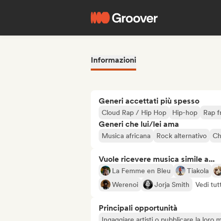
Informazioni
Generi accettati più spesso
Cloud Rap / Hip Hop
Hip-hop
Rap f
Generi che lui/lei ama
Musica africana
Rock alternativo
Ch
Vuole ricevere musica simile a...
La Femme en Bleu
Tiakola
Werenoi
Jorja Smith
Vedi tut
Principali opportunità
Ingaggiare artisti o pubblicare la loro 