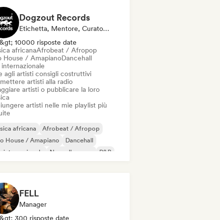
Dogzout Records
Etichetta, Mentore, Curatore Di Playlist, Stazione Radio
&gt; 10000 risposte date
ica africana
Afrobeat / Afropop
o House / Amapiano
Dancehall
 internazionale
 agli artisti consigli costruttivi
mettere artisti alla radio
ggiare artisti o pubblicare la loro
ica
ungere artisti nelle mie playlist più
uite
ica africana
Afrobeat / Afropop
ro House / Amapiano
Dancehall
 internazionale
Nouvelle scene
R&B
ggaeton
FELL
Manager
&gt; 300 risposte date