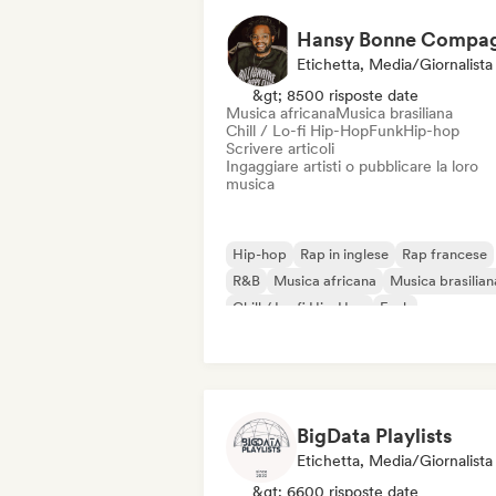
Etichetta, Media/Giornalista
&gt; 8500 risposte date
Musica africana
Musica brasiliana
Chill / Lo-fi Hip-Hop
Funk
Hip-hop
Scrivere articoli
Ingaggiare artisti o pubblicare la loro
musica
Hip-hop
Rap in inglese
Rap francese
R&B
Musica africana
Musica brasilian
Chill / Lo-fi Hip-Hop
Funk
BigData Playlists
Etichetta, Media/Giornalista
&gt; 6600 risposte date