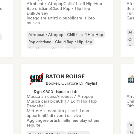
Afrobeat / Afropop
Chill / Lo-fi Hip-Hop
Afr
vo
Rap cristiano
Cloud Rap / Hip Hop
Beat
Drill/Jersey
Funk
Ingaggiare artisti o pubblicare la loro
Gest
musica
Af
Afrobeat / Afropop
Chill / Lo-fi Hip-Hop
a
Chi
Rap cristiano
Cloud Rap / Hip Hop
Dan
Drill/Jersey
Grime
Hip-hop
Pop
Hip-hop strumentale
BATON ROUGE
Booker, Curatore Di Playlist
&gt; 9800 risposte date
Musica africana
Afrobeat / Afropop
Afr
Musica caraibica
Chill / Lo-fi Hip-Hop
Chil
Dancehall
Offr
Mettere in contatto gli artisti con
opportunità di eventi dal vivo
Aggiungere artisti nelle mie playlist più
seguite
Dri
Hip