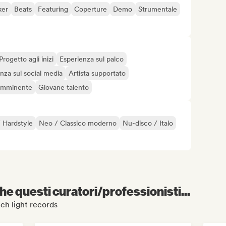
ker
Beats
Featuring
Coperture
Demo
Strumentale
Progetto agli inizi
Esperienza sul palco
nza sui social media
Artista supportato
 imminente
Giovane talento
 Hardstyle
Neo / Classico moderno
Nu-disco / Italo
e questi curatori/professionisti...
nch light records