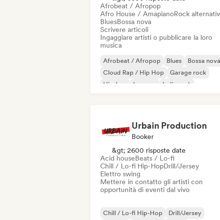
Afrobeat / Afropop
Afro House / Amapiano
Rock alternati
Blues
Bossa nova
Scrivere articoli
Ingaggiare artisti o pubblicare la loro
musica
Afrobeat / Afropop
Blues
Bossa nov
Cloud Rap / Hip Hop
Garage rock
Hip-hop
Iperpop
Indie rock
Urbain Production
Booker
&gt; 2600 risposte date
Acid house
Beats / Lo-fi
Chill / Lo-fi Hip-Hop
Drill/Jersey
Elettro swing
Mettere in contatto gli artisti con
opportunità di eventi dal vivo
Chill / Lo-fi Hip-Hop
Drill/Jersey