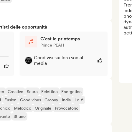
Fren
inde
pho
dyna
isti delle opportunità
auth
bett
e
C’est le printemps
Prince PEAH
Condivisi sui loro social
media
eo
Creativo
Scuro
Eclettico
Energetico
d
Fusion
Good vibes
Groovy
Indie
Lo-fi
onico
Melodico
Originale
Provocatorio
ivante
Strano