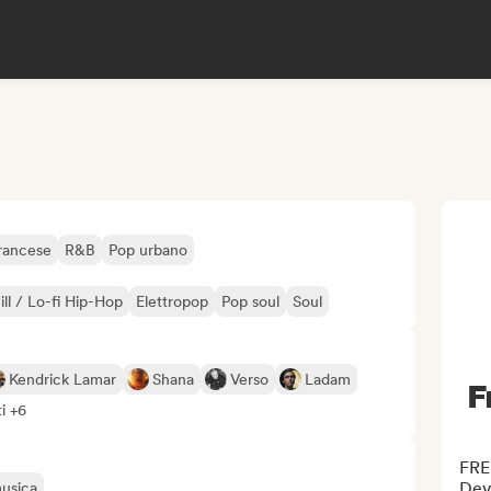
rancese
R&B
Pop urbano
ill / Lo-fi Hip-Hop
Elettropop
Pop soul
Soul
Kendrick Lamar
Shana
Verso
Ladam
F
ti +6
FRE
Deve
musica