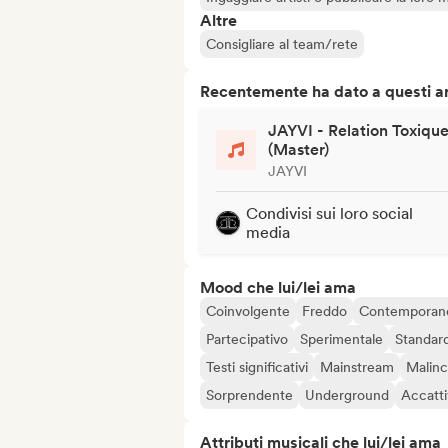
Altre
Consigliare al team/rete
Recentemente ha dato a questi art
JAYVI - Relation Toxiqu
(Master)
JAYVI
Condivisi sui loro social
media
Mood che lui/lei ama
Coinvolgente
Freddo
Contemporan
Partecipativo
Sperimentale
Standar
Testi significativi
Mainstream
Malinc
Sorprendente
Underground
Accatt
Attributi musicali che lui/lei ama