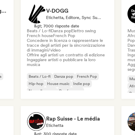
Hansy Bonne Compagnie
V-DOGG
Etichetta, Editore, Sync Supervisor
&gt; 7000 risposte date
Beats / Lo-fi
Danza pop
Elettro swing
Mus
French house
French Pop
Afr
Concedere in licenza o rappresentare le
Pop
tracce degli artisti per la sincronizzazione
Dare
di immagini/video
Tras
Offrire agli artisti un contratto di edizione
Inga
Ingaggiare artisti o pubblicare la loro
mus
musica
Aggi
seg
a
Beats / Lo-fi
Danza pop
French Pop
Mus
Hip-hop
House music
Indie pop
Af
Nouvelle scene
Rap francese
Rap
Re
Rap Suisse - Le média
Etichetta
&gt; 300 risposte date