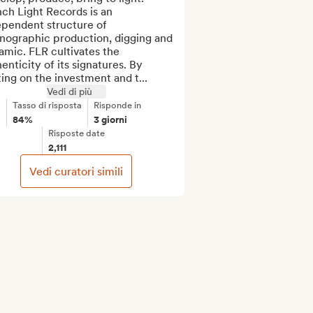
ch Light Records is an 
pendent structure of 
nographic production, digging and 
mic. FLR cultivates the 
enticity of its signatures. By 
ing on the investment and t...
Vedi di più
Tasso di risposta
Risponde in
84%
3 giorni
Risposte date
2,111
Vedi curatori simili