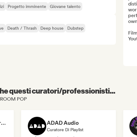
dist
izi
Progetto imminente
Giovane talento
wor
perf
own
ve
Death / Thrash
Deep house
Dubstep
Film
You
e questi curatori/professionisti...
 BEDROOM POP
Dreamers Island Entertainment
ADAD Audio
Curatore Di Playlist