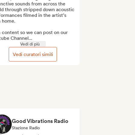
inctive sounds from across the 
ld through stripped down acoustic 
ormances filmed in the artist’s 
 home.

 content so we can post on our 
tube Channel...
Vedi di più
Vedi curatori simili
Good Vibrations Radio
Stazione Radio