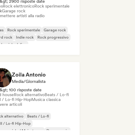
&gt; 2900 risposte date
es
Rock elettronico
Rock sperimentale
k
Garage rock
mettere artisti alla radio
es
Rock sperimentale
Garage rock
rd rock
Indie rock
Rock progressivo
k psichedelico
k & Roll / Rock classico
Zoila Antonio
Media/Giornalista
&gt; 100 risposte date
d house
Rock alternativo
Beats / Lo-fi
l / Lo-fi Hip-Hop
Musica classica
vere articoli
k alternativo
Beats / Lo-fi
ll / Lo-fi Hip-Hop
mmerciale / Mainstream
Dance music