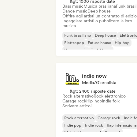
&gt; 1000 risposte date
Bass music
Musica brasiliana
Funk brasil
Dance music
Deep house
Offrire agli artisti un contratto di edizi
Ingaggiare artisti o pubblicare la loro
musica
Funk brasiliano
Deep house
Elettroni
Elettropop
Future house
Hip-hop
House music
Tech House
indie now
Media/Giornalista
&gt; 2400 risposte date
Rock alternativo
Rock elettronico
Garage rock
Hip-hop
Indie folk
Scrivere articoli
Rock alternativo
Garage rock
Indie f
Indie pop
Indie rock
Rap internaziona
Metal / Heavy metal
Pop rock