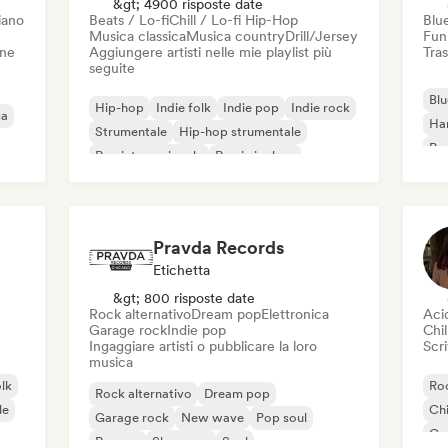
&gt; 4900 risposte date
iano
Beats / Lo-fi
Chill / Lo-fi Hip-Hop
Blu
Musica classica
Musica country
Drill/Jersey
Fun
one
Aggiungere artisti nelle mie playlist più
Tras
seguite
Blu
Hip-hop
Indie folk
Indie pop
Indie rock
ca
Ha
Strumentale
Hip-hop strumentale
Roc
Rap internazionale
Rap in inglese
Roc
Pravda Records
Etichetta
&gt; 800 risposte date
Rock alternativo
Dream pop
Elettronica
Aci
Garage rock
Indie pop
Chil
Ingaggiare artisti o pubblicare la loro
Scri
musica
olk
Roc
Rock alternativo
Dream pop
le
Chi
Garage rock
New wave
Pop soul
Co
Reggae
Shoegaze
Soul