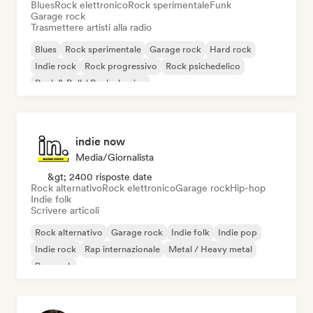
Blues
Rock elettronico
Rock sperimentale
Funk
Garage rock
Trasmettere artisti alla radio
Blues
Rock sperimentale
Garage rock
Hard rock
Indie rock
Rock progressivo
Rock psichedelico
Rock & Roll / Rock classico
indie now
Media/Giornalista
&gt; 2400 risposte date
Rock alternativo
Rock elettronico
Garage rock
Hip-hop
Indie folk
Scrivere articoli
Rock alternativo
Garage rock
Indie folk
Indie pop
Indie rock
Rap internazionale
Metal / Heavy metal
Pop rock