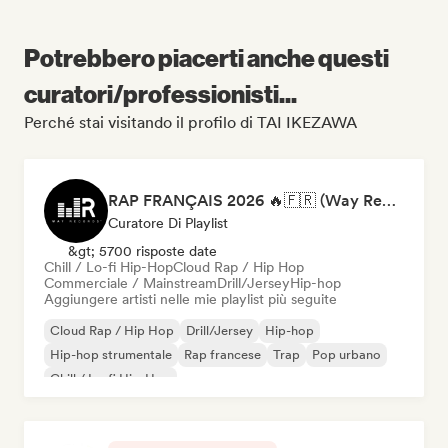
Potrebbero piacerti anche questi
curatori/professionisti...
Perché stai visitando il profilo di TAI IKEZAWA
RAP FRANÇAIS 2026 🔥🇫🇷 (Way Records)
Curatore Di Playlist
&gt; 5700 risposte date
Chill / Lo-fi Hip-Hop
Cloud Rap / Hip Hop
Commerciale / Mainstream
Drill/Jersey
Hip-hop
Aggiungere artisti nelle mie playlist più seguite
Cloud Rap / Hip Hop
Drill/Jersey
Hip-hop
Hip-hop strumentale
Rap francese
Trap
Pop urbano
Chill / Lo-fi Hip-Hop