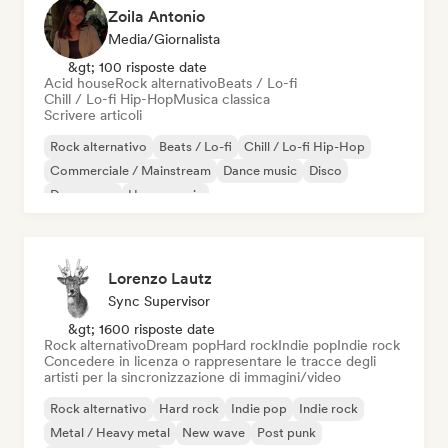
Zoila Antonio
Media/Giornalista
&gt; 100 risposte date
Acid house
Rock alternativo
Beats / Lo-fi
Chill / Lo-fi Hip-Hop
Musica classica
Scrivere articoli
Rock alternativo
Beats / Lo-fi
Chill / Lo-fi Hip-Hop
Commerciale / Mainstream
Dance music
Disco
Dream pop
House music
Lorenzo Lautz
Sync Supervisor
&gt; 1600 risposte date
Rock alternativo
Dream pop
Hard rock
Indie pop
Indie rock
Concedere in licenza o rappresentare le tracce degli
artisti per la sincronizzazione di immagini/video
Rock alternativo
Hard rock
Indie pop
Indie rock
Metal / Heavy metal
New wave
Post punk