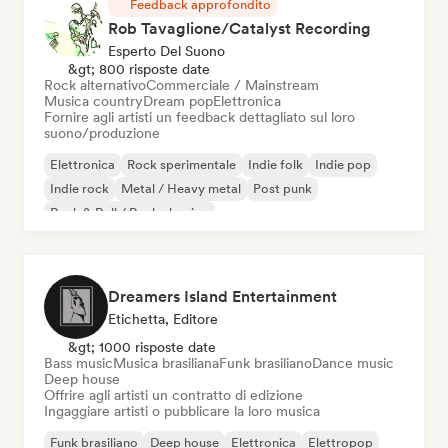
Feedback approfondito
Rob Tavaglione/Catalyst Recording
Esperto Del Suono
&gt; 800 risposte date
Rock alternativo
Commerciale / Mainstream
Musica country
Dream pop
Elettronica
Fornire agli artisti un feedback dettagliato sul loro
suono/produzione
Elettronica
Rock sperimentale
Indie folk
Indie pop
Indie rock
Metal / Heavy metal
Post punk
Rock & Roll / Rock classico
Dreamers Island Entertainment
Etichetta, Editore
&gt; 1000 risposte date
Bass music
Musica brasiliana
Funk brasiliano
Dance music
Deep house
Offrire agli artisti un contratto di edizione
Ingaggiare artisti o pubblicare la loro musica
Funk brasiliano
Deep house
Elettronica
Elettropop