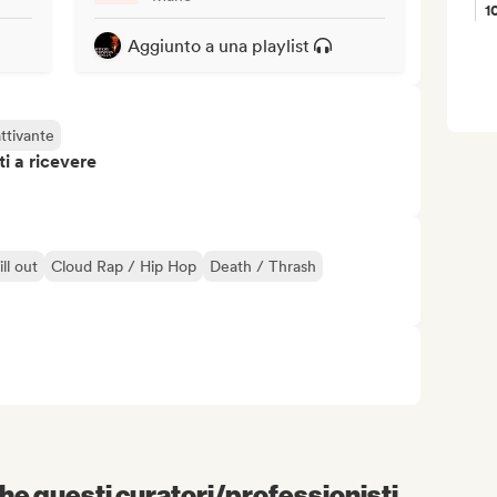
1
Aggiunto a una playlist
ttivante
i a ricevere
ll out
Cloud Rap / Hip Hop
Death / Thrash
e questi curatori/professionisti...