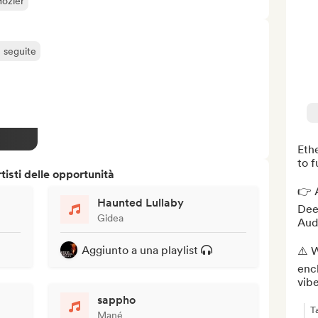
ozier
ù seguite
Ethe
to f
isti delle opportunità
👉 A
Haunted Lullaby
Deez
Gidea
Audi
Aggiunto a una playlist
⚠️ W
enc
vibe
sappho
T
Mané