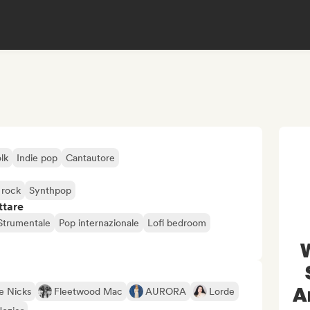
olk
Indie pop
Cantautore
 rock
Synthpop
ttare
Strumentale
Pop internazionale
Lofi bedroom
A
e Nicks
Fleetwood Mac
AURORA
Lorde