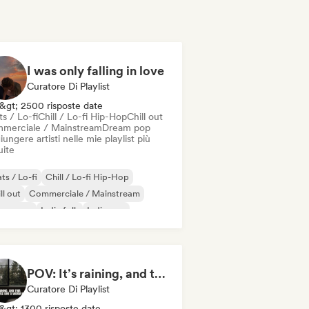
I was only falling in love
Curatore Di Playlist
&gt; 2500 risposte date
s / Lo-fi
Chill / Lo-fi Hip-Hop
Chill out
merciale / Mainstream
Dream pop
ungere artisti nelle mie playlist più
uite
ts / Lo-fi
Chill / Lo-fi Hip-Hop
ll out
Commerciale / Mainstream
eam pop
Indie folk
Indie pop
fi bedroom
POV: It’s raining, and this playlist feels like a warm hug
Curatore Di Playlist
&gt; 1300 risposte date