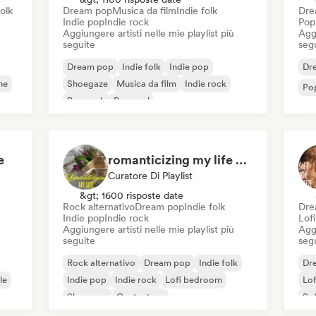
folk
Dream pop
Musica da film
Indie folk
Dre
Indie pop
Indie rock
Pop
Aggiungere artisti nelle mie playlist più
Aggi
seguite
seg
Dream pop
Indie folk
Indie pop
Dr
ne
Shoegaze
Musica da film
Indie rock
Po
Pop rock
Pop soul
e
romanticizing my life 💌🧚‍♀️💗🌨
Curatore Di Playlist
&gt; 1600 risposte date
Rock alternativo
Dream pop
Indie folk
Dre
Indie pop
Indie rock
Lof
Aggiungere artisti nelle mie playlist più
Aggi
seguite
seg
Rock alternativo
Dream pop
Indie folk
Dr
le
Indie pop
Indie rock
Lofi bedroom
Lo
Shoegaze
Cantautore
Sof