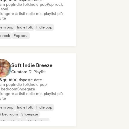
am pop
Indie folk
Indie pop
Pop rock
 soul
ungere artisti nelle mie playlist più
uite
eam pop
Indie folk
Indie pop
p rock
Pop soul
Soft Indie Breeze
Curatore Di Playlist
&gt; 1500 risposte date
am pop
Indie folk
Indie pop
i bedroom
Shoegaze
ungere artisti nelle mie playlist più
uite
eam pop
Indie folk
Indie pop
fi bedroom
Shoegaze
t Pop / Ballata
Cantautore