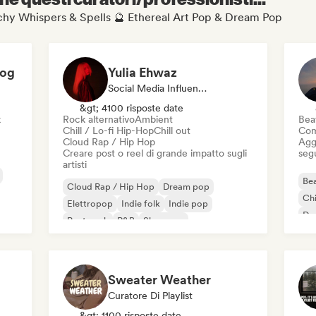
Witchy Whispers & Spells 🔮 Ethereal Art Pop & Dream Pop
log
Yulia Ehwaz
Social Media Influencer
&gt; 4100 risposte date
k
Rock alternativo
Ambient
Beat
Chill / Lo-fi Hip-Hop
Chill out
Com
Cloud Rap / Hip Hop
Aggi
Creare post o reel di grande impatto sugli
seg
artisti
Bea
Cloud Rap / Hip Hop
Dream pop
Chi
Elettropop
Indie folk
Indie pop
Dr
Post punk
R&B
Shoegaze
Lo
Sweater Weather
Curatore Di Playlist
&gt; 1100 risposte date