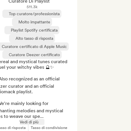
Curatore Di Playlist
511.3k
Top curatore/professionista
Molto impattante
Playlist Spotify certificata
Alto tasso di risposta
Curatore certificato di Apple Music
Curatore Deezer certificato
real and mystical tunes curated 
uel your witchy vibes 🔮✨

lso recognized as an official 
er curator and an official 
omack playlist.

e're mainly looking for 
hanting melodies and mystical 
s to weave our spe...
Vedi di più
asso di risposta
Tasso di condivisione