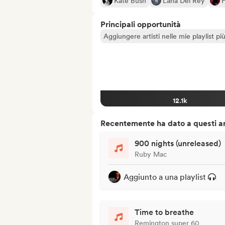
Kate Bush
Lana Del Rey
H
Principali opportunità
Aggiungere artisti nelle mie playlist pi
12.1k
Recentemente ha dato a questi art
900 nights (unreleased)
Ruby Mac
Aggiunto a una playlist
Time to breathe
Remington super 60