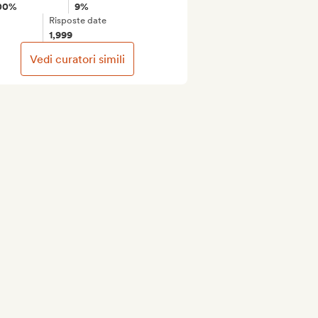
00%
9%
Risposte date
1,999
Vedi curatori simili