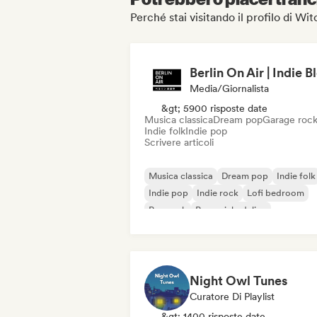
Perché stai visitando il profilo di 
Berlin On Air | Indie B
Media/Giornalista
&gt; 5900 risposte date
Musica classica
Dream pop
Garage roc
Indie folk
Indie pop
Scrivere articoli
Musica classica
Dream pop
Indie folk
Indie pop
Indie rock
Lofi bedroom
Pop rock
Pop psichedelico
Night Owl Tunes
Curatore Di Playlist
&gt; 1400 risposte date