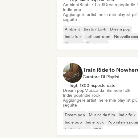
Ambient
Beats / Lo-fi
Dream pop
Indie 
Indie pop
Aggiungere artisti nelle mie playlist più
seguite
Ambient
Beats / Lo-fi
Dream pop
Indie folk
Lofi bedroom
Nouvelle sce
Shoegaze
Cantautore
Train Ride to Nowher
Curatore Di Playlist
&gt; 1300 risposte date
Dream pop
Musica da film
Indie folk
Indie pop
Indie rock
Aggiungere artisti nelle mie playlist più
seguite
Dream pop
Musica da film
Indie folk
Indie pop
Indie rock
Pop internaziona
Lofi bedroom
R&B