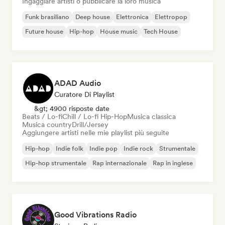
Ingaggiare artisti o pubblicare la loro musica
Funk brasiliano
Deep house
Elettronica
Elettropop
Future house
Hip-hop
House music
Tech House
ADAD Audio
Curatore Di Playlist
&gt; 4900 risposte date
Beats / Lo-fi
Chill / Lo-fi Hip-Hop
Musica classica
Musica country
Drill/Jersey
Aggiungere artisti nelle mie playlist più seguite
Hip-hop
Indie folk
Indie pop
Indie rock
Strumentale
Hip-hop strumentale
Rap internazionale
Rap in inglese
Good Vibrations Radio