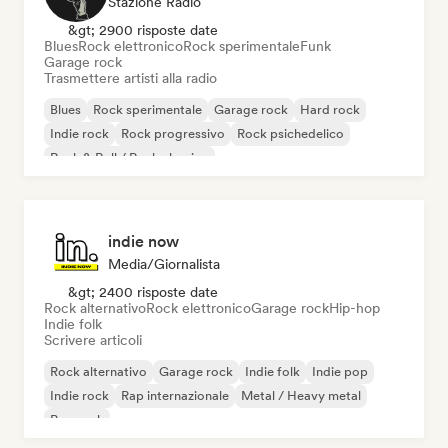
Stazione Radio
&gt; 2900 risposte date
Blues
Rock elettronico
Rock sperimentale
Funk
Garage rock
Trasmettere artisti alla radio
Blues
Rock sperimentale
Garage rock
Hard rock
Indie rock
Rock progressivo
Rock psichedelico
Rock & Roll / Rock classico
indie now
Media/Giornalista
&gt; 2400 risposte date
Rock alternativo
Rock elettronico
Garage rock
Hip-hop
Indie folk
Scrivere articoli
Rock alternativo
Garage rock
Indie folk
Indie pop
Indie rock
Rap internazionale
Metal / Heavy metal
Pop rock