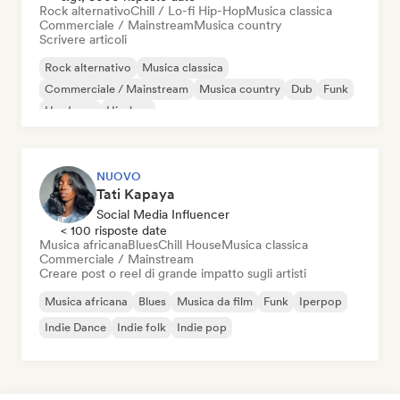
Rock alternativo
Chill / Lo-fi Hip-Hop
Musica classica
Commerciale / Mainstream
Musica country
Scrivere articoli
Rock alternativo
Musica classica
Commerciale / Mainstream
Musica country
Dub
Funk
Hardcore
Hip-hop
NUOVO
Tati Kapaya
Social Media Influencer
< 100 risposte date
Musica africana
Blues
Chill House
Musica classica
Commerciale / Mainstream
Creare post o reel di grande impatto sugli artisti
Musica africana
Blues
Musica da film
Funk
Iperpop
Indie Dance
Indie folk
Indie pop