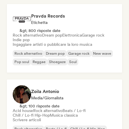
Pravda Records
Etichetta
&gt; 800 risposte date
Rock alternativo
Dream pop
Elettronica
Garage rock
Indie pop
Ingaggiare artisti o pubblicare la loro musica
Rock alternativo
Dream pop
Garage rock
New wave
Pop soul
Reggae
Shoegaze
Soul
Zoila Antonio
Media/Giornalista
&gt; 100 risposte date
Acid house
Rock alternativo
Beats / Lo-fi
Chill / Lo-fi Hip-Hop
Musica classica
Scrivere articoli
Rock alternativo
Beats / Lo-fi
Chill / Lo-fi Hip-Hop