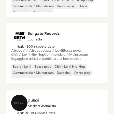
Commerciale / Mainstream
Dance music
Disco
Dream pop
House music
Sungate Records
Etichetta
&gt; 1300 risposte date
Afrobeat / Afropop
Beats / Lo-fi
Bossa nova
Chill / Lo-fi Hip-Hop
Commerciale / Mainstream
Ingaggiare artisti o pubblicare la loro musica
Beats / Lo-fi
Bossa nova
Chill / Lo-fi Hip-Hop
Commerciale / Mainstream
Dancehall
Danza pop
Hip-hop
Pop soul
Dulaxi
Media/Giornalista
&gt; 3000 risposte date