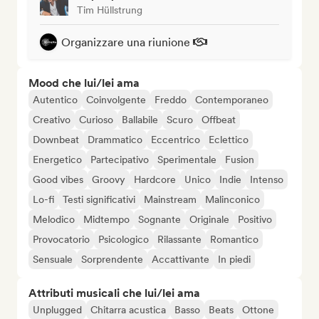
Tim Hüllstrung
Organizzare una riunione
Mood che lui/lei ama
Autentico
Coinvolgente
Freddo
Contemporaneo
Creativo
Curioso
Ballabile
Scuro
Offbeat
Downbeat
Drammatico
Eccentrico
Eclettico
Energetico
Partecipativo
Sperimentale
Fusion
Good vibes
Groovy
Hardcore
Unico
Indie
Intenso
Lo-fi
Testi significativi
Mainstream
Malinconico
Melodico
Midtempo
Sognante
Originale
Positivo
Provocatorio
Psicologico
Rilassante
Romantico
Sensuale
Sorprendente
Accattivante
In piedi
Attributi musicali che lui/lei ama
Unplugged
Chitarra acustica
Basso
Beats
Ottone