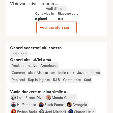
Vi driver aktivt karrieren ...
Vedi di più
Condivide in
Risposte date
2 giorni
918
Vedi curatori simili
Generi accettati più spesso
Indie pop
Generi che lui/lei ama
Rock alternativo
Americana
Commerciale / Mainstream
Indie rock
Jazz moderno
Pop soul
Rap in inglese
R&B
Cantautore
Soul
Vuole ricevere musica simile a...
Lake Street Dive
Mondo Cozmo
Huffamoose
Black Pumas
D'Angelo
Erykah Badu
Joni Mitchell
Sharon Little