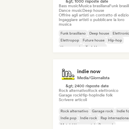
&gt; 1000 risposte date
Bass music
Musica brasiliana
Funk brasil
Dance music
Deep house
Offrire agli artisti un contratto di edizi
Ingaggiare artisti o pubblicare la loro
musica
Funk brasiliano
Deep house
Elettroni
Elettropop
Future house
Hip-hop
House music
Tech House
indie now
Media/Giornalista
&gt; 2400 risposte date
Rock alternativo
Rock elettronico
Garage rock
Hip-hop
Indie folk
Scrivere articoli
Rock alternativo
Garage rock
Indie f
Indie pop
Indie rock
Rap internaziona
Metal / Heavy metal
Pop rock