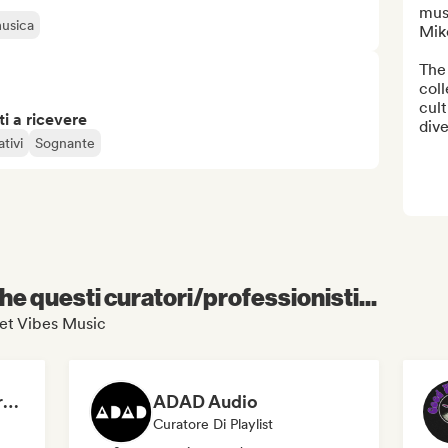
musi
musica
Mike
The
coll
cult
i a ricevere
dive
ativi
Sognante
e questi curatori/professionisti...
lvet Vibes Music
Dreamers Island Entertainment
ADAD Audio
Curatore Di Playlist