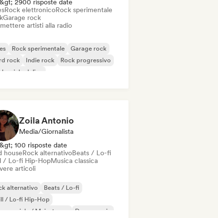
&gt; 2900 risposte date
es
Rock elettronico
Rock sperimentale
k
Garage rock
mettere artisti alla radio
es
Rock sperimentale
Garage rock
rd rock
Indie rock
Rock progressivo
k psichedelico
k & Roll / Rock classico
Zoila Antonio
Media/Giornalista
&gt; 100 risposte date
d house
Rock alternativo
Beats / Lo-fi
l / Lo-fi Hip-Hop
Musica classica
vere articoli
k alternativo
Beats / Lo-fi
ll / Lo-fi Hip-Hop
mmerciale / Mainstream
Dance music