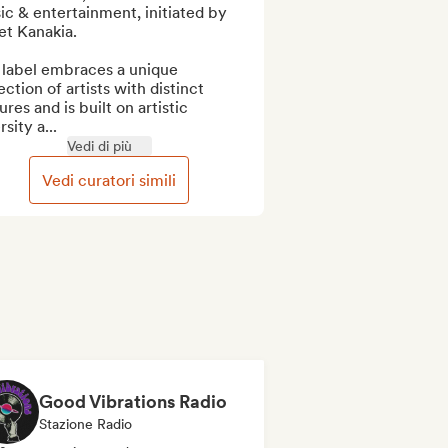
c & entertainment, initiated by 
t Kanakia.

 label embraces a unique 
ection of artists with distinct 
ures and is built on artistic 
rsity a...
Vedi di più
Vedi curatori simili
Good Vibrations Radio
Stazione Radio