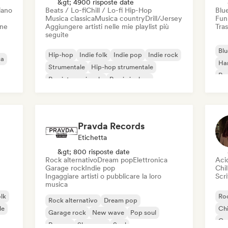
&gt; 4900 risposte date
iano
Beats / Lo-fi
Chill / Lo-fi Hip-Hop
Blu
Musica classica
Musica country
Drill/Jersey
Fun
one
Aggiungere artisti nelle mie playlist più
Tras
seguite
Blu
Hip-hop
Indie folk
Indie pop
Indie rock
ca
Ha
Strumentale
Hip-hop strumentale
Roc
Rap internazionale
Rap in inglese
Roc
Pravda Records
Etichetta
&gt; 800 risposte date
Rock alternativo
Dream pop
Elettronica
Aci
Garage rock
Indie pop
Chil
Ingaggiare artisti o pubblicare la loro
Scri
musica
olk
Roc
Rock alternativo
Dream pop
le
Chi
Garage rock
New wave
Pop soul
Co
Reggae
Shoegaze
Soul