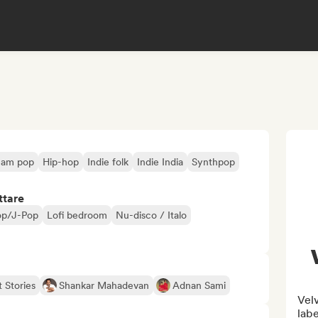
eam pop
Hip-hop
Indie folk
Indie India
Synthpop
ttare
op/J-Pop
Lofi bedroom
Nu-disco / Italo
t Stories
Shankar Mahadevan
Adnan Sami
Velv
labe