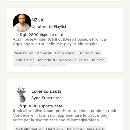
N3UX
Curatore Di Playlist
&gt; 2800 risposte date
Acid house
Ambient
Chill out
Deep house
Elettronica
Aggiungere artisti nelle mie playlist più seguite
Acid house
Ambient
Deep house
House music
Indie Dance
Melodic & Progressive House
Minimal
Organic House / Downtempo
Lorenzo Lautz
Sync Supervisor
&gt; 1600 risposte date
Rock alternativo
Dream pop
Hard rock
Indie pop
Indie rock
Concedere in licenza o rappresentare le tracce degli
artisti per la sincronizzazione di immagini/video
Rock alternativo
Hard rock
Indie pop
Indie rock