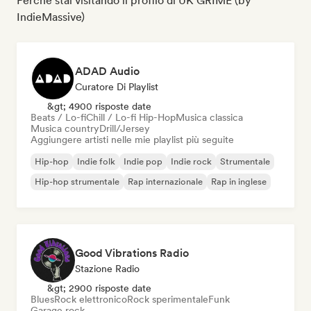
Perché stai visitando il profilo di UK GRIME (by
IndieMassive)
ADAD Audio
Curatore Di Playlist
&gt; 4900 risposte date
Beats / Lo-fi
Chill / Lo-fi Hip-Hop
Musica classica
Musica country
Drill/Jersey
Aggiungere artisti nelle mie playlist più seguite
Hip-hop
Indie folk
Indie pop
Indie rock
Strumentale
Hip-hop strumentale
Rap internazionale
Rap in inglese
Good Vibrations Radio
Stazione Radio
&gt; 2900 risposte date
Blues
Rock elettronico
Rock sperimentale
Funk
Garage rock