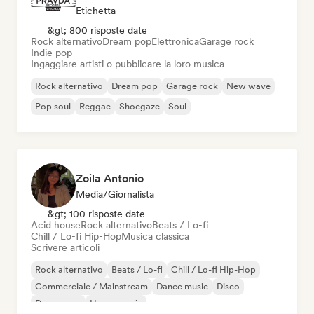
Etichetta
&gt; 800 risposte date
Rock alternativo
Dream pop
Elettronica
Garage rock
Indie pop
Ingaggiare artisti o pubblicare la loro musica
Rock alternativo
Dream pop
Garage rock
New wave
Pop soul
Reggae
Shoegaze
Soul
Zoila Antonio
Media/Giornalista
&gt; 100 risposte date
Acid house
Rock alternativo
Beats / Lo-fi
Chill / Lo-fi Hip-Hop
Musica classica
Scrivere articoli
Rock alternativo
Beats / Lo-fi
Chill / Lo-fi Hip-Hop
Commerciale / Mainstream
Dance music
Disco
Dream pop
House music