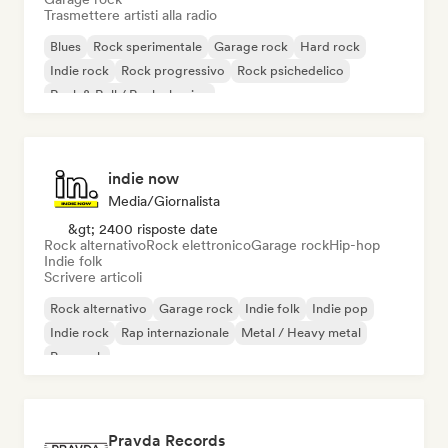
Trasmettere artisti alla radio
Blues
Rock sperimentale
Garage rock
Hard rock
Indie rock
Rock progressivo
Rock psichedelico
Rock & Roll / Rock classico
indie now
Media/Giornalista
&gt; 2400 risposte date
Rock alternativo
Rock elettronico
Garage rock
Hip-hop
Indie folk
Scrivere articoli
Rock alternativo
Garage rock
Indie folk
Indie pop
Indie rock
Rap internazionale
Metal / Heavy metal
Pop rock
Pravda Records