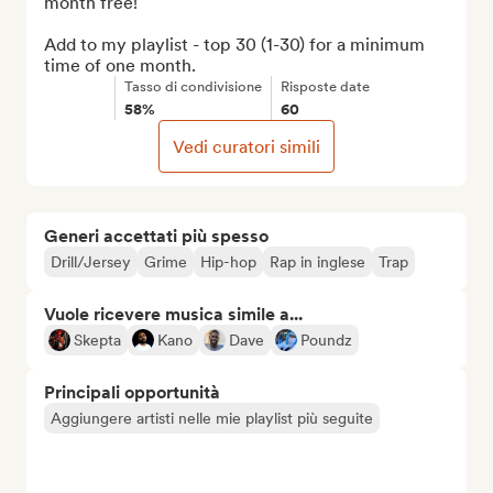
month free!

Add to my playlist - top 30 (1-30) for a minimum 
time of one month.
Tasso di condivisione
Risposte date
58%
60
Vedi curatori simili
Generi accettati più spesso
Drill/Jersey
Grime
Hip-hop
Rap in inglese
Trap
Vuole ricevere musica simile a...
Skepta
Kano
Dave
Poundz
Principali opportunità
Aggiungere artisti nelle mie playlist più seguite