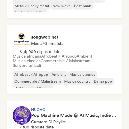
Metal / Heavy metal
New wave
Post punk
Rock psichedelico
songweb.net
Media/Giornalista
&gt; 900 risposte date
Musica africana
Afrobeat / Afropop
Ambient
Musica classica
Commerciale / Mainstream
Scrivere articoli
Afrobeat / Afropop
Ambient
Musica classica
Commerciale / Mainstream
Musica country
Danza pop
Drill/Jersey
Hip-hop
NUOVO
Pop Machine Mode 🤖 AI Music, Indie Pop & Dream Pop
Curatore Di Playlist
< 100 risposte date