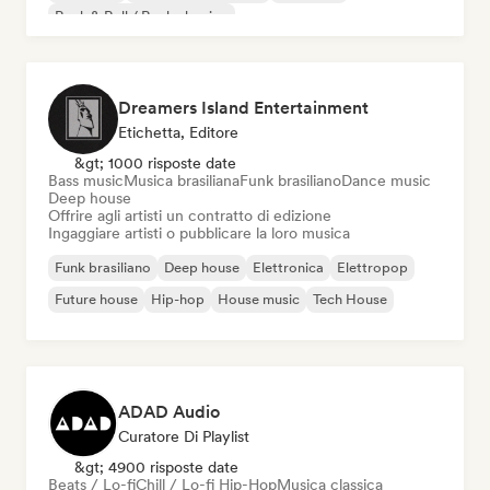
Rock & Roll / Rock classico
Dreamers Island Entertainment
Etichetta, Editore
&gt; 1000 risposte date
Bass music
Musica brasiliana
Funk brasiliano
Dance music
Deep house
Offrire agli artisti un contratto di edizione
Ingaggiare artisti o pubblicare la loro musica
Funk brasiliano
Deep house
Elettronica
Elettropop
Future house
Hip-hop
House music
Tech House
ADAD Audio
Curatore Di Playlist
&gt; 4900 risposte date
Beats / Lo-fi
Chill / Lo-fi Hip-Hop
Musica classica