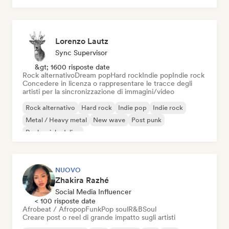
Lorenzo Lautz
Sync Supervisor
&gt; 1600 risposte date
Rock alternativo
Dream pop
Hard rock
Indie pop
Indie rock
Concedere in licenza o rappresentare le tracce degli
artisti per la sincronizzazione di immagini/video
Rock alternativo
Hard rock
Indie pop
Indie rock
Metal / Heavy metal
New wave
Post punk
Rock psichedelico
NUOVO
Zhakira Razhé
Social Media Influencer
< 100 risposte date
Afrobeat / Afropop
Funk
Pop soul
R&B
Soul
Creare post o reel di grande impatto sugli artisti