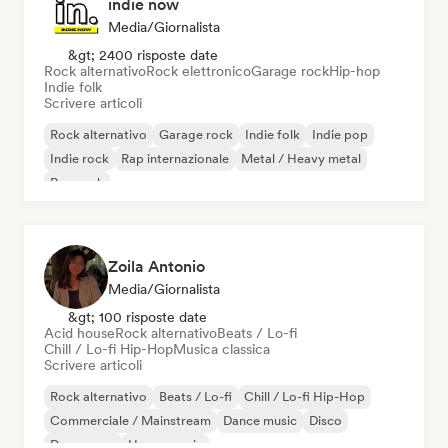
indie now
Media/Giornalista
&gt; 2400 risposte date
Rock alternativo
Rock elettronico
Garage rock
Hip-hop
Indie folk
Scrivere articoli
Rock alternativo
Garage rock
Indie folk
Indie pop
Indie rock
Rap internazionale
Metal / Heavy metal
Pop rock
Zoila Antonio
Media/Giornalista
&gt; 100 risposte date
Acid house
Rock alternativo
Beats / Lo-fi
Chill / Lo-fi Hip-Hop
Musica classica
Scrivere articoli
Rock alternativo
Beats / Lo-fi
Chill / Lo-fi Hip-Hop
Commerciale / Mainstream
Dance music
Disco
Dream pop
House music