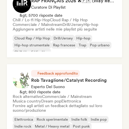
RAP FRANÇAIS 2026 🔥🇫🇷 (Way Records)
Curatore Di Playlist
&gt; 5700 risposte date
Chill / Lo-fi Hip-Hop
Cloud Rap / Hip Hop
Commerciale / Mainstream
Drill/Jersey
Hip-hop
Aggiungere artisti nelle mie playlist più seguite
Cloud Rap / Hip Hop
Drill/Jersey
Hip-hop
Hip-hop strumentale
Rap francese
Trap
Pop urbano
Chill / Lo-fi Hip-Hop
Feedback approfondito
Rob Tavaglione/Catalyst Recording
Esperto Del Suono
&gt; 800 risposte date
Rock alternativo
Commerciale / Mainstream
Musica country
Dream pop
Elettronica
Fornire agli artisti un feedback dettagliato sul loro
suono/produzione
Elettronica
Rock sperimentale
Indie folk
Indie pop
Indie rock
Metal / Heavy metal
Post punk