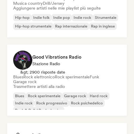
Musica country
Drill/Jersey
Aggiungere artisti nelle mie playlist più seguite
Hip-hop
Indie folk
Indie pop
Indie rock
Strumentale
Hip-hop strumentale
Rap internazionale
Rap in inglese
Good Vibrations Radio
Stazione Radio
&gt; 2900 risposte date
Blues
Rock elettronico
Rock sperimentale
Funk
Garage rock
Trasmettere artisti alla radio
Blues
Rock sperimentale
Garage rock
Hard rock
Indie rock
Rock progressivo
Rock psichedelico
Rock & Roll / Rock classico