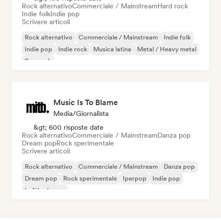
Rock alternativo
Commerciale / Mainstream
Hard rock
Indie folk
Indie pop
Scrivere articoli
Rock alternativo
Commerciale / Mainstream
Indie folk
Indie pop
Indie rock
Musica latina
Metal / Heavy metal
Pop rock
Music Is To Blame
Media/Giornalista
&gt; 600 risposte date
Rock alternativo
Commerciale / Mainstream
Danza pop
Dream pop
Rock sperimentale
Scrivere articoli
Rock alternativo
Commerciale / Mainstream
Danza pop
Dream pop
Rock sperimentale
Iperpop
Indie pop
Lofi bedroom