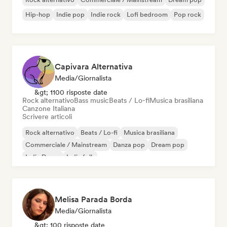
Hip-hop
Indie pop
Indie rock
Lofi bedroom
Pop rock
Capivara Alternativa
Media/Giornalista
&gt; 1100 risposte date
Rock alternativo
Bass music
Beats / Lo-fi
Musica brasiliana
Canzone Italiana
Scrivere articoli
Rock alternativo
Beats / Lo-fi
Musica brasiliana
Commerciale / Mainstream
Danza pop
Dream pop
Indie Dance
Indie folk
Melisa Parada Borda
Media/Giornalista
&gt; 100 risposte date