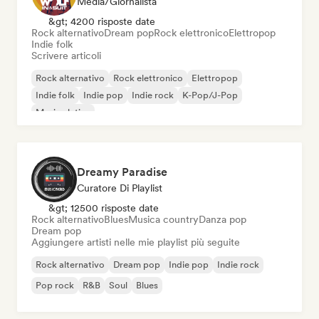
Media/Giornalista
&gt; 4200 risposte date
Rock alternativo
Dream pop
Rock elettronico
Elettropop
Indie folk
Scrivere articoli
Rock alternativo
Rock elettronico
Elettropop
Indie folk
Indie pop
Indie rock
K-Pop/J-Pop
Musica latina
Dreamy Paradise
Curatore Di Playlist
&gt; 12500 risposte date
Rock alternativo
Blues
Musica country
Danza pop
Dream pop
Aggiungere artisti nelle mie playlist più seguite
Rock alternativo
Dream pop
Indie pop
Indie rock
Pop rock
R&B
Soul
Blues