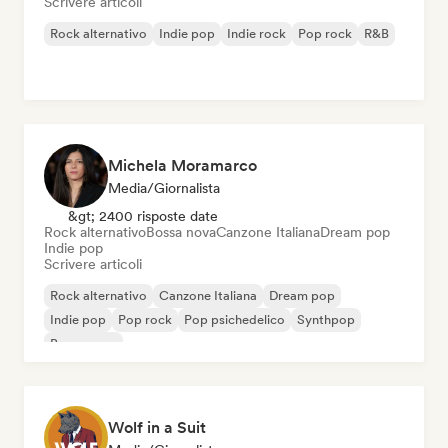
Scrivere articoli
Rock alternativo
Indie pop
Indie rock
Pop rock
R&B
Michela Moramarco
Media/Giornalista
&gt; 2400 risposte date
Rock alternativo
Bossa nova
Canzone Italiana
Dream pop
Indie pop
Scrivere articoli
Rock alternativo
Canzone Italiana
Dream pop
Indie pop
Pop rock
Pop psichedelico
Synthpop
Bossa nova
Wolf in a Suit