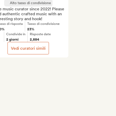
Alto tasso di condivisione
 music curator since 2022! Please 
 authentic crafted music with an 
resting story and hook!
asso di risposta
Tasso di condivisione
0%
23%
Condivide in
Risposte date
2 giorni
2,884
Vedi curatori simili