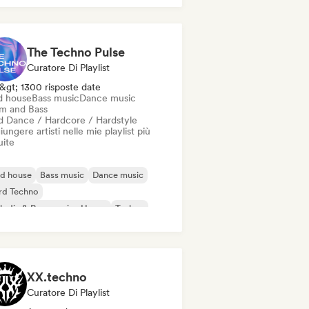
The Techno Pulse
Curatore Di Playlist
&gt; 1300 risposte date
d house
Bass music
Dance music
m and Bass
d Dance / Hardcore / Hardstyle
ungere artisti nelle mie playlist più
uite
id house
Bass music
Dance music
rd Techno
odic & Progressive House
Techno
um and Bass
d Dance / Hardcore / Hardstyle
XX.techno
Curatore Di Playlist