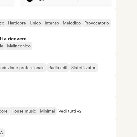
ico
Hardcore
Unico
Intenso
Melodico
Provocatorio
i a ricevere
le
Malinconico
roduzione professionale
Radio edit
Sintetizzatori
core
House music
Minimal
Vedi tutti +2
IA