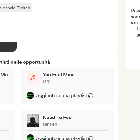
o canale Twitch
Rave
send
inte
T
8
isti delle opportunità
 Mix
You Feel Mine
D72
Aggiunto a una playlist
Need To Feel
sentien_
Aggiunto a una playlist