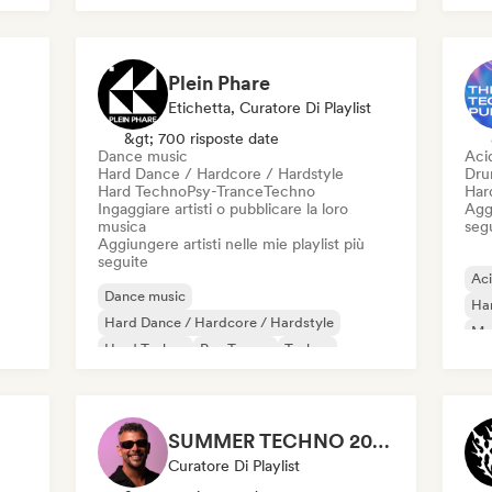
Plein Phare
Etichetta, Curatore Di Playlist
&gt; 700 risposte date
Dance music
Aci
Hard Dance / Hardcore / Hardstyle
Dru
Hard Techno
Psy-Trance
Techno
Har
Ingaggiare artisti o pubblicare la loro
Aggi
musica
seg
Aggiungere artisti nelle mie playlist più
seguite
Ac
Dance music
Ha
Hard Dance / Hardcore / Hardstyle
Mel
Hard Techno
Psy-Trance
Techno
Dr
Trance
Har
SUMMER TECHNO 2026 ☀️ PARTY HARD by Sebastian Bronk
Curatore Di Playlist