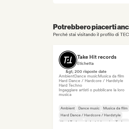
Potrebbero piacerti anch
Perché stai visitando il profilo di 
Take Hit records
Etichetta
&gt; 200 risposte date
Ambient
Dance music
Musica da film
Hard Dance / Hardcore / Hardstyle
Hard Techno
Ingaggiare artisti o pubblicare la loro
musica
Ambient
Dance music
Musica da film
Hard Dance / Hardcore / Hardstyle
Hard Techno
Industrial music
Techno