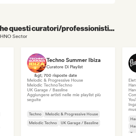
e questi curatori/professionisti...
TECHNO Sector
Techno Summer Ibiza
Curatore Di Playlist
&gt; 700 risposte date
Melodic & Progressive House
Elet
Melodic Techno
Techno
Har
UK Garage / Bassline
Har
Aggiungere artisti nelle mie playlist più
Cond
seguite
You
Inga
mus
Techno
Melodic & Progressive House
Har
Melodic Techno
UK Garage / Bassline
Ha
Tr