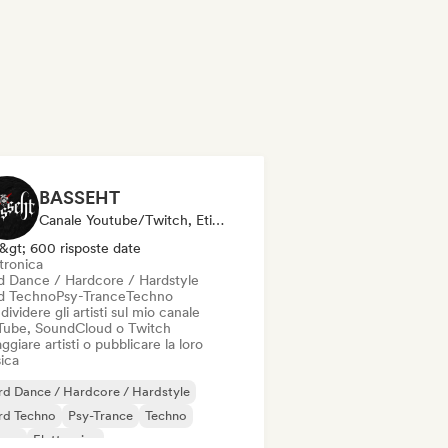
BASSEHT
Canale Youtube/Twitch, Etichetta
&gt; 600 risposte date
tronica
d Dance / Hardcore / Hardstyle
d Techno
Psy-Trance
Techno
ividere gli artisti sul mio canale
Tube, SoundCloud o Twitch
ggiare artisti o pubblicare la loro
ica
d Dance / Hardcore / Hardstyle
rd Techno
Psy-Trance
Techno
ance
Elettronica