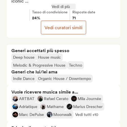
iconic ...
Vedi di più
Tasso di condivisione
Risposte date
24%
71
Vedi curatori simili
Generi accettati più spesso
Deep house
House music
Melodic & Progressive House
Techno
Generi che lui/lei ama
Indie Dance
Organic House / Downtempo
Vuole ricevere musica simile a...
ARTBAT
Rafael Cerato
Mila Journée
Adriatique
Mathame
Marius Drescher
Marc DePulse
Moonwalk
Vedi tutti +10