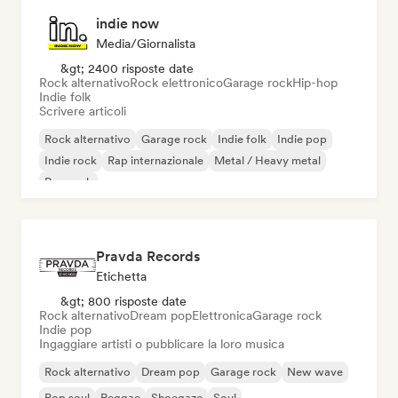
indie now
Media/Giornalista
&gt; 2400 risposte date
Rock alternativo
Rock elettronico
Garage rock
Hip-hop
Indie folk
Scrivere articoli
Rock alternativo
Garage rock
Indie folk
Indie pop
Indie rock
Rap internazionale
Metal / Heavy metal
Pop rock
Pravda Records
Etichetta
&gt; 800 risposte date
Rock alternativo
Dream pop
Elettronica
Garage rock
Indie pop
Ingaggiare artisti o pubblicare la loro musica
Rock alternativo
Dream pop
Garage rock
New wave
Pop soul
Reggae
Shoegaze
Soul