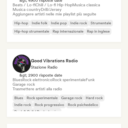
&gt; 4900 risposte date
Beats / Lo-fi
Chill / Lo-fi Hip-Hop
Musica classica
Musica country
Drill/Jersey
Aggiungere artisti nelle mie playlist più seguite
Hip-hop
Indie folk
Indie pop
Indie rock
Strumentale
Hip-hop strumentale
Rap internazionale
Rap in inglese
Good Vibrations Radio
Stazione Radio
&gt; 2900 risposte date
Blues
Rock elettronico
Rock sperimentale
Funk
Garage rock
Trasmettere artisti alla radio
Blues
Rock sperimentale
Garage rock
Hard rock
Indie rock
Rock progressivo
Rock psichedelico
Rock & Roll / Rock classico