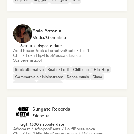
Zoila Antonio
Media/Giornalista
&gt; 100 risposte date
Acid house
Rock alternativo
Beats / Lo-fi
Chill / Lo-fi Hip-Hop
Musica classica
Scrivere articoli
Rock alternativo
Beats / Lo-fi
Chill / Lo-fi Hip-Hop
Commerciale / Mainstream
Dance music
Disco
Dream pop
House music
Sungate Records
Etichetta
&gt; 1300 risposte date
Afrobeat / Afropop
Beats / Lo-fi
Bossa nova
Chill / Lo-fi Hip-Hop
Commerciale / Mainstream