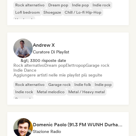
Rock alternativo
Dream pop
Indie pop
Indie rock
Lofi bedroom
Shoegaze
Chill / Lo-fi Hip-Hop
Hard rock
Andrew X
Curatore Di Playlist
&gt; 3300 risposte date
Rock alternativo
Dream pop
Elettropop
Garage rock
Indie Dance
Aggiungere artisti nelle mie playlist più seguite
Rock alternativo
Garage rock
Indie folk
Indie pop
Indie rock
Metal melodico
Metal / Heavy metal
Pop rock
Domenic Paolo (91.3 FM WUNH Durham)
Stazione Radio