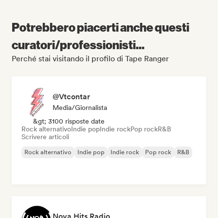
Potrebbero piacerti anche questi
curatori/professionisti...
Perché stai visitando il profilo di Tape Ranger
@Vtcontar
Media/Giornalista
&gt; 3100 risposte date
Rock alternativo
Indie pop
Indie rock
Pop rock
R&B
Scrivere articoli
Rock alternativo
Indie pop
Indie rock
Pop rock
R&B
Nova Hits Radio