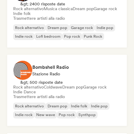
&gt; 2400 risposte date
Rock alternativo
Musica classica
Dream pop
Garage rock
Indie folk
Trasmettere artisti alla radio
Rock alternativo
Dream pop
Garage rock
Indie pop
Indie rock
Lofi bedroom
Pop rock
Punk Rock
Bombshell Radio
Stazione Radio
&gt; 500 risposte date
Rock alternativo
Coldwave
Dream pop
Garage rock
Indie Dance
Trasmettere artisti alla radio
Rock alternativo
Dream pop
Indie folk
Indie pop
Indie rock
New wave
Pop rock
Synthpop