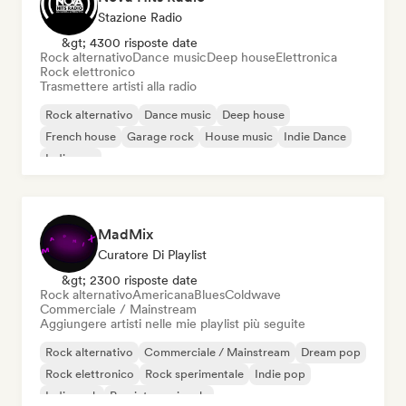
Stazione Radio
&gt; 4300 risposte date
Rock alternativo
Dance music
Deep house
Elettronica
Rock elettronico
Trasmettere artisti alla radio
Rock alternativo
Dance music
Deep house
French house
Garage rock
House music
Indie Dance
Indie pop
MadMix
Curatore Di Playlist
&gt; 2300 risposte date
Rock alternativo
Americana
Blues
Coldwave
Commerciale / Mainstream
Aggiungere artisti nelle mie playlist più seguite
Rock alternativo
Commerciale / Mainstream
Dream pop
Rock elettronico
Rock sperimentale
Indie pop
Indie rock
Pop internazionale