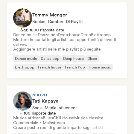
Tommy Menger
Booker, Curatore Di Playlist
&gt; 1800 risposte date
Dance music
Danza pop
Deep house
Disco
Elettropop
Mettere in contatto gli artisti con opportunità di eventi
dal vivo
Aggiungere artisti nelle mie playlist più seguite
Dance music
Danza pop
Deep house
Disco
Elettropop
French house
French Pop
House music
NUOVO
Tati Kapaya
Social Media Influencer
< 100 risposte date
Musica africana
Blues
Chill House
Musica classica
Commerciale / Mainstream
Creare post o reel di grande impatto sugli artisti