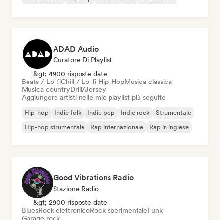
ADAD Audio
Curatore Di Playlist
&gt; 4900 risposte date
Beats / Lo-fi
Chill / Lo-fi Hip-Hop
Musica classica
Musica country
Drill/Jersey
Aggiungere artisti nelle mie playlist più seguite
Hip-hop
Indie folk
Indie pop
Indie rock
Strumentale
Hip-hop strumentale
Rap internazionale
Rap in inglese
Good Vibrations Radio
Stazione Radio
&gt; 2900 risposte date
Blues
Rock elettronico
Rock sperimentale
Funk
Garage rock