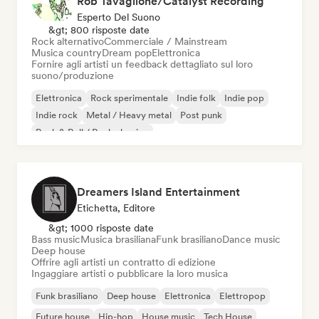
Rob Tavaglione/Catalyst Recording
Esperto Del Suono
&gt; 800 risposte date
Rock alternativo
Commerciale / Mainstream
Musica country
Dream pop
Elettronica
Fornire agli artisti un feedback dettagliato sul loro
suono/produzione
Elettronica
Rock sperimentale
Indie folk
Indie pop
Indie rock
Metal / Heavy metal
Post punk
Rock & Roll / Rock classico
Dreamers Island Entertainment
Etichetta, Editore
&gt; 1000 risposte date
Bass music
Musica brasiliana
Funk brasiliano
Dance music
Deep house
Offrire agli artisti un contratto di edizione
Ingaggiare artisti o pubblicare la loro musica
Funk brasiliano
Deep house
Elettronica
Elettropop
Future house
Hip-hop
House music
Tech House