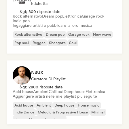
Etichetta
&gt; 800 risposte date
Rock alternativo
Dream pop
Elettronica
Garage rock
Indie pop
Ingaggiare artisti o pubblicare la loro musica
Rock alternativo
Dream pop
Garage rock
New wave
Pop soul
Reggae
Shoegaze
Soul
N3UX
Curatore Di Playlist
&gt; 2800 risposte date
Acid house
Ambient
Chill out
Deep house
Elettronica
Aggiungere artisti nelle mie playlist più seguite
Acid house
Ambient
Deep house
House music
Indie Dance
Melodic & Progressive House
Minimal
Organic House / Downtempo