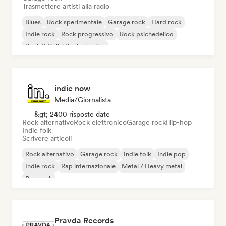
Trasmettere artisti alla radio
Blues
Rock sperimentale
Garage rock
Hard rock
Indie rock
Rock progressivo
Rock psichedelico
Rock & Roll / Rock classico
indie now
Media/Giornalista
&gt; 2400 risposte date
Rock alternativo
Rock elettronico
Garage rock
Hip-hop
Indie folk
Scrivere articoli
Rock alternativo
Garage rock
Indie folk
Indie pop
Indie rock
Rap internazionale
Metal / Heavy metal
Pop rock
Pravda Records