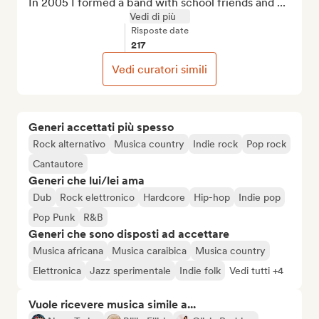
In 2005 I formed a band with school friends and ...
Vedi di più
Risposte date
217
Vedi curatori simili
Generi accettati più spesso
Rock alternativo
Musica country
Indie rock
Pop rock
Cantautore
Generi che lui/lei ama
Dub
Rock elettronico
Hardcore
Hip-hop
Indie pop
Pop Punk
R&B
Generi che sono disposti ad accettare
Musica africana
Musica caraibica
Musica country
Elettronica
Jazz sperimentale
Indie folk
Vedi tutti +4
Vuole ricevere musica simile a...