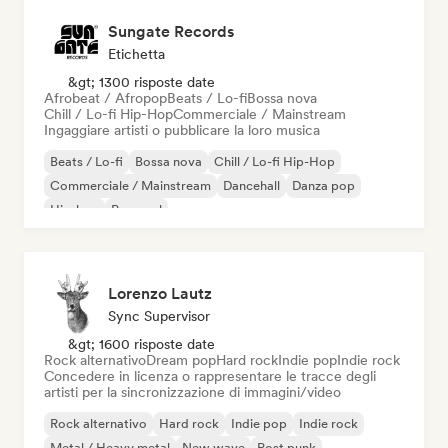
Sungate Records
Etichetta
&gt; 1300 risposte date
Afrobeat / Afropop
Beats / Lo-fi
Bossa nova
Chill / Lo-fi Hip-Hop
Commerciale / Mainstream
Ingaggiare artisti o pubblicare la loro musica
Beats / Lo-fi
Bossa nova
Chill / Lo-fi Hip-Hop
Commerciale / Mainstream
Dancehall
Danza pop
Hip-hop
Pop soul
Lorenzo Lautz
Sync Supervisor
&gt; 1600 risposte date
Rock alternativo
Dream pop
Hard rock
Indie pop
Indie rock
Concedere in licenza o rappresentare le tracce degli
artisti per la sincronizzazione di immagini/video
Rock alternativo
Hard rock
Indie pop
Indie rock
Metal / Heavy metal
New wave
Post punk