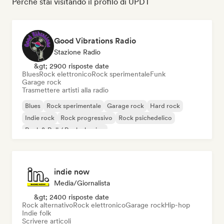
Perché stai visitando il profilo di UPDT
Good Vibrations Radio
Stazione Radio
&gt; 2900 risposte date
Blues
Rock elettronico
Rock sperimentale
Funk
Garage rock
Trasmettere artisti alla radio
Blues
Rock sperimentale
Garage rock
Hard rock
Indie rock
Rock progressivo
Rock psichedelico
Rock & Roll / Rock classico
indie now
Media/Giornalista
&gt; 2400 risposte date
Rock alternativo
Rock elettronico
Garage rock
Hip-hop
Indie folk
Scrivere articoli