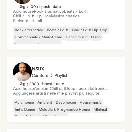
&gt; 100 risposte date
Acid house
Rock alternativo
Beats / Lo-fi
Chill / Lo-fi Hip-Hop
Musica classica
Scrivere articoli
Rock alternativo
Beats / Lo-fi
Chill / Lo-fi Hip-Hop
Commerciale / Mainstream
Dance music
Disco
Dream pop
House music
N3UX
Curatore Di Playlist
&gt; 2800 risposte date
Acid house
Ambient
Chill out
Deep house
Elettronica
Aggiungere artisti nelle mie playlist più seguite
Acid house
Ambient
Deep house
House music
Indie Dance
Melodic & Progressive House
Minimal
Organic House / Downtempo