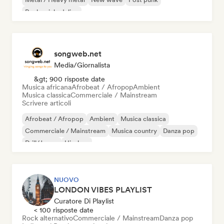
Rock psichedelico
songweb.net
Media/Giornalista
&gt; 900 risposte date
Musica africana
Afrobeat / Afropop
Ambient
Musica classica
Commerciale / Mainstream
Scrivere articoli
Afrobeat / Afropop
Ambient
Musica classica
Commerciale / Mainstream
Musica country
Danza pop
Drill/Jersey
Hip-hop
NUOVO
LONDON VIBES PLAYLIST
Curatore Di Playlist
< 100 risposte date
Rock alternativo
Commerciale / Mainstream
Danza pop