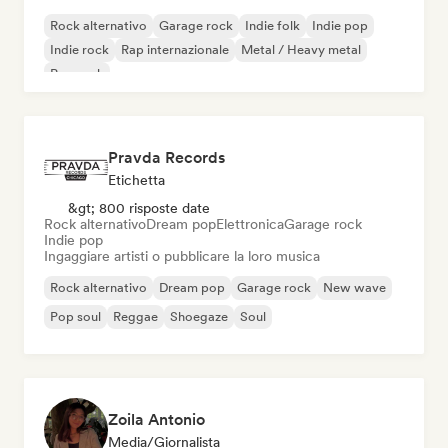
Rock alternativo
Garage rock
Indie folk
Indie pop
Indie rock
Rap internazionale
Metal / Heavy metal
Pop rock
Pravda Records
Etichetta
&gt; 800 risposte date
Rock alternativo
Dream pop
Elettronica
Garage rock
Indie pop
Ingaggiare artisti o pubblicare la loro musica
Rock alternativo
Dream pop
Garage rock
New wave
Pop soul
Reggae
Shoegaze
Soul
Zoila Antonio
Media/Giornalista