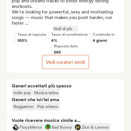
pop and urbano tracks to boost energy during 
workouts.

We’re looking for powerful, sexy and motivating 
songs — music that makes you push harder, run 
faster ...
Vedi di più
Tasso di risposta
Tasso di condivisione
Condivide in
100%
4%
4 giorni
Risposte date
263
Vedi curatori simili
Generi accettati più spesso
Indie pop
Musica latina
Generi che lui/lei ama
Reggaeton
Pop urbano
Vuole ricevere musica simile a...
FloyyMenor
Bad Bunny
Zion & Lennox