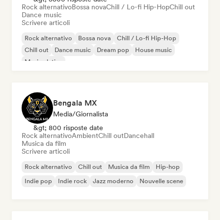
Rock alternativo
Bossa nova
Chill / Lo-fi Hip-Hop
Chill out
Dance music
Scrivere articoli
Rock alternativo
Bossa nova
Chill / Lo-fi Hip-Hop
Chill out
Dance music
Dream pop
House music
Musica latina
Bengala MX
Media/Giornalista
&gt; 800 risposte date
Rock alternativo
Ambient
Chill out
Dancehall
Musica da film
Scrivere articoli
Rock alternativo
Chill out
Musica da film
Hip-hop
Indie pop
Indie rock
Jazz moderno
Nouvelle scene