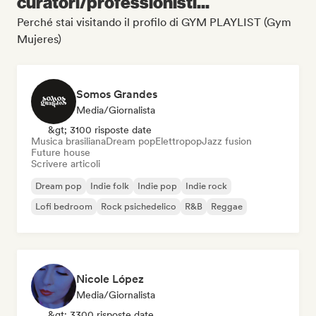
curatori/professionisti...
Perché stai visitando il profilo di GYM PLAYLIST (Gym
Mujeres)
Somos Grandes
Media/Giornalista
&gt; 3100 risposte date
Musica brasiliana
Dream pop
Elettropop
Jazz fusion
Future house
Scrivere articoli
Dream pop
Indie folk
Indie pop
Indie rock
Lofi bedroom
Rock psichedelico
R&B
Reggae
Nicole López
Media/Giornalista
&gt; 3300 risposte date