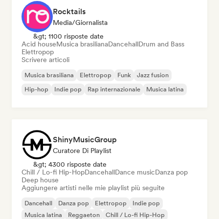
Rocktails
Media/Giornalista
&gt; 1100 risposte date
Acid house
Musica brasiliana
Dancehall
Drum and Bass
Elettropop
Scrivere articoli
Musica brasiliana
Elettropop
Funk
Jazz fusion
Hip-hop
Indie pop
Rap internazionale
Musica latina
ShinyMusicGroup
Curatore Di Playlist
&gt; 4300 risposte date
Chill / Lo-fi Hip-Hop
Dancehall
Dance music
Danza pop
Deep house
Aggiungere artisti nelle mie playlist più seguite
Dancehall
Danza pop
Elettropop
Indie pop
Musica latina
Reggaeton
Chill / Lo-fi Hip-Hop