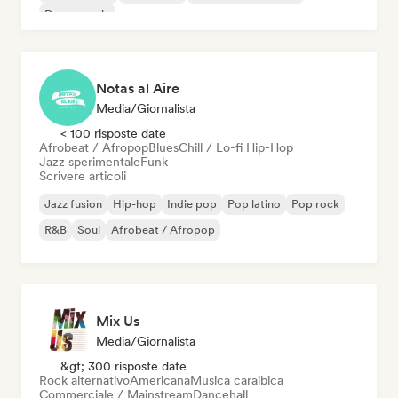
Dance music
Notas al Aire
Media/Giornalista
< 100 risposte date
Afrobeat / Afropop
Blues
Chill / Lo-fi Hip-Hop
Jazz sperimentale
Funk
Scrivere articoli
Jazz fusion
Hip-hop
Indie pop
Pop latino
Pop rock
R&B
Soul
Afrobeat / Afropop
Mix Us
Media/Giornalista
&gt; 300 risposte date
Rock alternativo
Americana
Musica caraibica
Commerciale / Mainstream
Dancehall