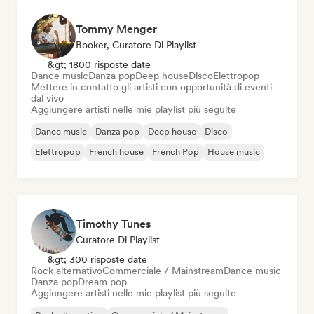
Tommy Menger
Booker, Curatore Di Playlist
&gt; 1800 risposte date
Dance music
Danza pop
Deep house
Disco
Elettropop
Mettere in contatto gli artisti con opportunità di eventi
dal vivo
Aggiungere artisti nelle mie playlist più seguite
Dance music
Danza pop
Deep house
Disco
Elettropop
French house
French Pop
House music
Timothy Tunes
Curatore Di Playlist
&gt; 300 risposte date
Rock alternativo
Commerciale / Mainstream
Dance music
Danza pop
Dream pop
Aggiungere artisti nelle mie playlist più seguite