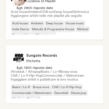
Curatore Di Playlist
&gt; 2800 risposte date
Acid house
Ambient
Chill out
Deep house
Elettronica
Aggiungere artisti nelle mie playlist più seguite
Acid house
Ambient
Deep house
House music
Indie Dance
Melodic & Progressive House
Minimal
Organic House / Downtempo
Sungate Records
Etichetta
&gt; 1300 risposte date
Afrobeat / Afropop
Beats / Lo-fi
Bossa nova
Chill / Lo-fi Hip-Hop
Commerciale / Mainstream
Ingaggiare artisti o pubblicare la loro musica
Beats / Lo-fi
Bossa nova
Chill / Lo-fi Hip-Hop
Commerciale / Mainstream
Dancehall
Danza pop
Hip-hop
Pop soul