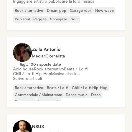
Ingaggiare artisti o pubblicare la loro musica
Rock alternativo
Dream pop
Garage rock
New wave
Pop soul
Reggae
Shoegaze
Soul
Zoila Antonio
Media/Giornalista
&gt; 100 risposte date
Acid house
Rock alternativo
Beats / Lo-fi
Chill / Lo-fi Hip-Hop
Musica classica
Scrivere articoli
Rock alternativo
Beats / Lo-fi
Chill / Lo-fi Hip-Hop
Commerciale / Mainstream
Dance music
Disco
Dream pop
House music
N3UX