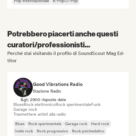
Pop internazionale
K-Pop/J-Pop
Potrebbero piacerti anche questi
curatori/professionisti...
Perché stai visitando il profilo di SoundScout Mag Ed-
titor
Good Vibrations Radio
Stazione Radio
&gt; 2900 risposte date
Blues
Rock elettronico
Rock sperimentale
Funk
Garage rock
Trasmettere artisti alla radio
Blues
Rock sperimentale
Garage rock
Hard rock
Indie rock
Rock progressivo
Rock psichedelico