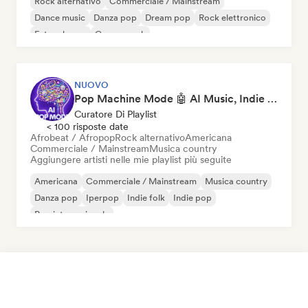
Rock alternativo
Commerciale / Mainstream
Dance music
Danza pop
Dream pop
Rock elettronico
Future house
Garage rock
NUOVO
Pop Machine Mode 🤖 AI Music, Indie Pop & Dream Pop
Curatore Di Playlist
< 100 risposte date
Afrobeat / Afropop
Rock alternativo
Americana
Commerciale / Mainstream
Musica country
Aggiungere artisti nelle mie playlist più seguite
Americana
Commerciale / Mainstream
Musica country
Danza pop
Iperpop
Indie folk
Indie pop
Pop internazionale