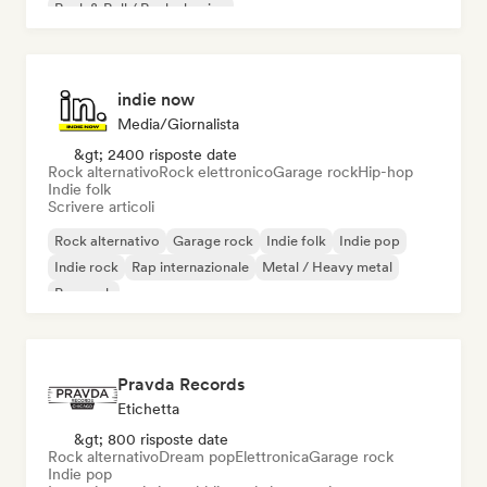
Rock & Roll / Rock classico
indie now
Media/Giornalista
&gt; 2400 risposte date
Rock alternativo
Rock elettronico
Garage rock
Hip-hop
Indie folk
Scrivere articoli
Rock alternativo
Garage rock
Indie folk
Indie pop
Indie rock
Rap internazionale
Metal / Heavy metal
Pop rock
Pravda Records
Etichetta
&gt; 800 risposte date
Rock alternativo
Dream pop
Elettronica
Garage rock
Indie pop