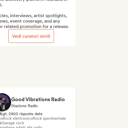
.

cles, interviews, artist spotlights, 
ews, event coverage, and any 
r related promotion for a release.
Vedi curatori simili
Good Vibrations Radio
Stazione Radio
&gt; 2900 risposte date
es
Rock elettronico
Rock sperimentale
k
Garage rock
mettere artisti alla radio