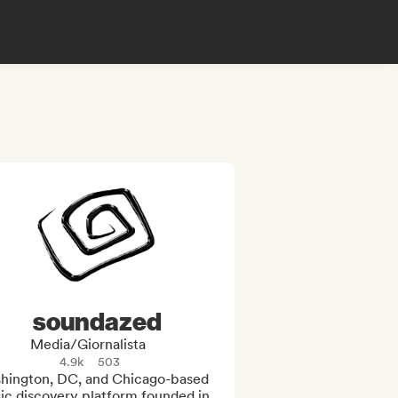
soundazed
Media/Giornalista
4.9k
503
hington, DC, and Chicago-based 
ic discovery platform founded in 