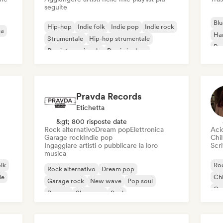
seguite
Blu
Hip-hop
Indie folk
Indie pop
Indie rock
ca
Ha
Strumentale
Hip-hop strumentale
Roc
Rap internazionale
Rap in inglese
Roc
Pravda Records
Etichetta
&gt; 800 risposte date
Rock alternativo
Dream pop
Elettronica
Aci
Garage rock
Indie pop
Chil
Ingaggiare artisti o pubblicare la loro
Scri
musica
olk
Roc
Rock alternativo
Dream pop
le
Chi
Garage rock
New wave
Pop soul
Co
Reggae
Shoegaze
Soul
Di