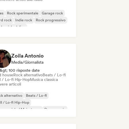
es
Rock sperimentale
Garage rock
rd rock
Indie rock
Rock progressivo
k psichedelico
k & Roll / Rock classico
Zoila Antonio
Media/Giornalista
&gt; 100 risposte date
d house
Rock alternativo
Beats / Lo-fi
l / Lo-fi Hip-Hop
Musica classica
vere articoli
k alternativo
Beats / Lo-fi
ll / Lo-fi Hip-Hop
mmerciale / Mainstream
Dance music
sco
Dream pop
House music