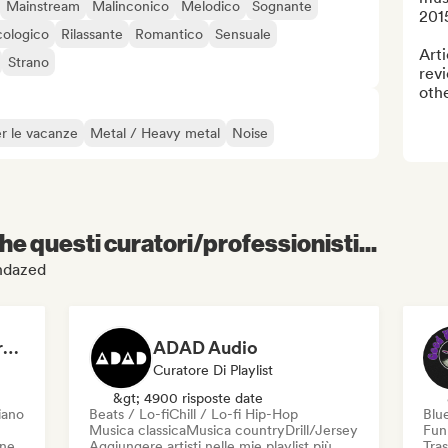
Mainstream
Malinconico
Melodico
Sognante
2015
cologico
Rilassante
Romantico
Sensuale
Arti
Strano
revi
othe
r le vacanze
Metal / Heavy metal
Noise
e questi curatori/professionisti...
undazed
Dreamers Island Entertainment
ADAD Audio
Curatore Di Playlist
&gt; 4900 risposte date
iano
Beats / Lo-fi
Chill / Lo-fi Hip-Hop
Blu
Musica classica
Musica country
Drill/Jersey
Fun
one
Aggiungere artisti nelle mie playlist più
Tras