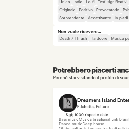
Unico
Indie
Lo-fi
Testi significativi
Originale
Positivo
Provocatorio
Psi
Sorprendente
Accattivante
In piedi
Non vuole ricevere...
Death / Thrash
Hardcore
Musica pe
Potrebbero piacerti anch
Perché stai visitando il profilo di so
Etichetta, Editore
&gt; 1000 risposte date
Bass music
Musica brasiliana
Funk brasil
Dance music
Deep house
Offrire agli artisti un contratto di edizi