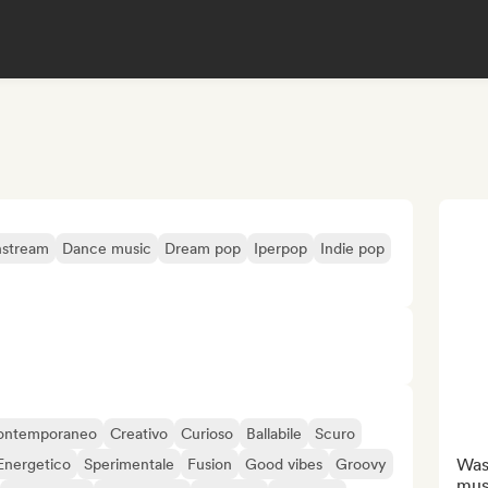
nstream
Dance music
Dream pop
Iperpop
Indie pop
ontemporaneo
Creativo
Curioso
Ballabile
Scuro
Was
Energetico
Sperimentale
Fusion
Good vibes
Groovy
mus