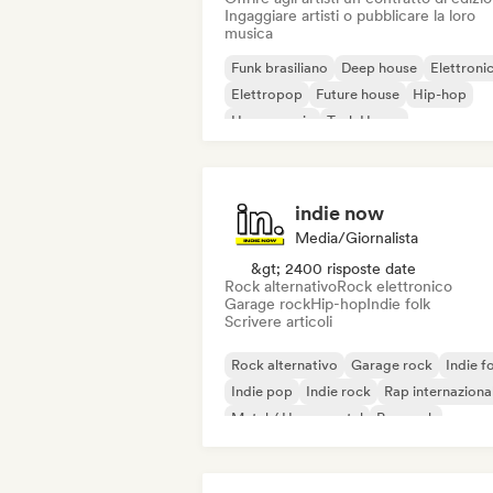
Ingaggiare artisti o pubblicare la loro
musica
Funk brasiliano
Deep house
Elettroni
Elettropop
Future house
Hip-hop
House music
Tech House
indie now
Media/Giornalista
&gt; 2400 risposte date
Rock alternativo
Rock elettronico
Garage rock
Hip-hop
Indie folk
Scrivere articoli
Rock alternativo
Garage rock
Indie f
Indie pop
Indie rock
Rap internaziona
Metal / Heavy metal
Pop rock