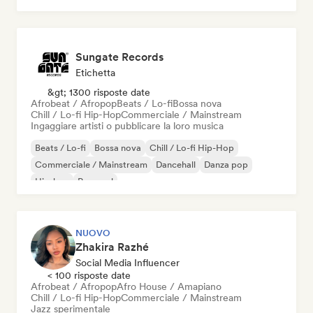
Sungate Records
Etichetta
&gt; 1300 risposte date
Afrobeat / Afropop
Beats / Lo-fi
Bossa nova
Chill / Lo-fi Hip-Hop
Commerciale / Mainstream
Ingaggiare artisti o pubblicare la loro musica
Beats / Lo-fi
Bossa nova
Chill / Lo-fi Hip-Hop
Commerciale / Mainstream
Dancehall
Danza pop
Hip-hop
Pop soul
NUOVO
Zhakira Razhé
Social Media Influencer
< 100 risposte date
Afrobeat / Afropop
Afro House / Amapiano
Chill / Lo-fi Hip-Hop
Commerciale / Mainstream
Jazz sperimentale