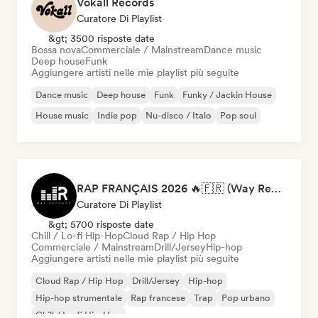
Vokall Records
Curatore Di Playlist
&gt; 3500 risposte date
Bossa nova
Commerciale / Mainstream
Dance music
Deep house
Funk
Aggiungere artisti nelle mie playlist più seguite
Dance music
Deep house
Funk
Funky / Jackin House
House music
Indie pop
Nu-disco / Italo
Pop soul
RAP FRANÇAIS 2026 🔥🇫🇷 (Way Records)
Curatore Di Playlist
&gt; 5700 risposte date
Chill / Lo-fi Hip-Hop
Cloud Rap / Hip Hop
Commerciale / Mainstream
Drill/Jersey
Hip-hop
Aggiungere artisti nelle mie playlist più seguite
Cloud Rap / Hip Hop
Drill/Jersey
Hip-hop
Hip-hop strumentale
Rap francese
Trap
Pop urbano
Chill / Lo-fi Hip-Hop