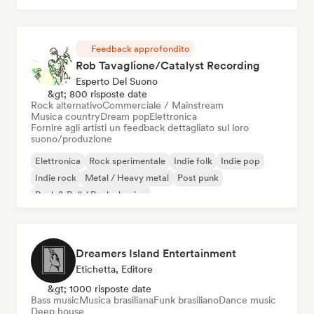
Feedback approfondito
Rob Tavaglione/Catalyst Recording
Esperto Del Suono
&gt; 800 risposte date
Rock alternativo
Commerciale / Mainstream
Musica country
Dream pop
Elettronica
Fornire agli artisti un feedback dettagliato sul loro
suono/produzione
Elettronica
Rock sperimentale
Indie folk
Indie pop
Indie rock
Metal / Heavy metal
Post punk
Rock & Roll / Rock classico
Dreamers Island Entertainment
Etichetta, Editore
&gt; 1000 risposte date
Bass music
Musica brasiliana
Funk brasiliano
Dance music
Deep house