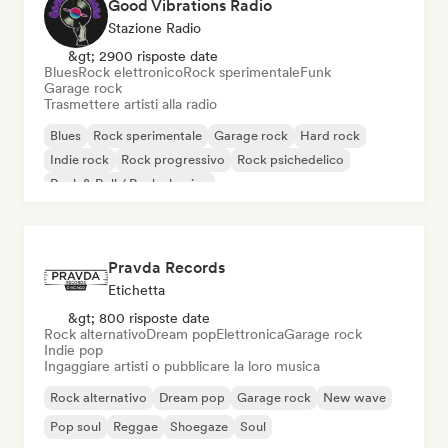
Good Vibrations Radio
Stazione Radio
&gt; 2900 risposte date
Blues
Rock elettronico
Rock sperimentale
Funk
Garage rock
Trasmettere artisti alla radio
Blues
Rock sperimentale
Garage rock
Hard rock
Indie rock
Rock progressivo
Rock psichedelico
Rock & Roll / Rock classico
Pravda Records
Etichetta
&gt; 800 risposte date
Rock alternativo
Dream pop
Elettronica
Garage rock
Indie pop
Ingaggiare artisti o pubblicare la loro musica
Rock alternativo
Dream pop
Garage rock
New wave
Pop soul
Reggae
Shoegaze
Soul