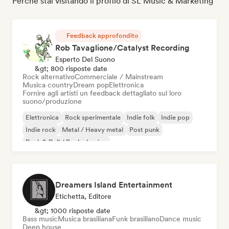
Perché stai visitando il profilo di SL Music & Marketing
Feedback approfondito
Rob Tavaglione/Catalyst Recording
Esperto Del Suono
&gt; 800 risposte date
Rock alternativo
Commerciale / Mainstream
Musica country
Dream pop
Elettronica
Fornire agli artisti un feedback dettagliato sul loro
suono/produzione
Elettronica
Rock sperimentale
Indie folk
Indie pop
Indie rock
Metal / Heavy metal
Post punk
Rock & Roll / Rock classico
Dreamers Island Entertainment
Etichetta, Editore
&gt; 1000 risposte date
Bass music
Musica brasiliana
Funk brasiliano
Dance music
Deep house