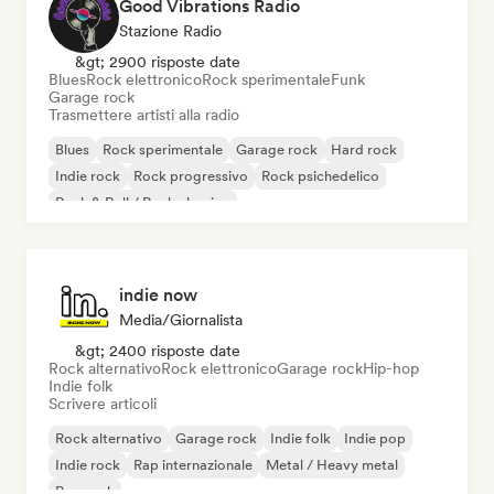
Good Vibrations Radio
Stazione Radio
&gt; 2900 risposte date
Blues
Rock elettronico
Rock sperimentale
Funk
Garage rock
Trasmettere artisti alla radio
Blues
Rock sperimentale
Garage rock
Hard rock
Indie rock
Rock progressivo
Rock psichedelico
Rock & Roll / Rock classico
indie now
Media/Giornalista
&gt; 2400 risposte date
Rock alternativo
Rock elettronico
Garage rock
Hip-hop
Indie folk
Scrivere articoli
Rock alternativo
Garage rock
Indie folk
Indie pop
Indie rock
Rap internazionale
Metal / Heavy metal
Pop rock