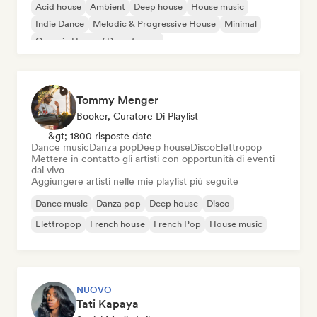
Acid house
Ambient
Deep house
House music
Indie Dance
Melodic & Progressive House
Minimal
Organic House / Downtempo
Tommy Menger
Booker, Curatore Di Playlist
&gt; 1800 risposte date
Dance music
Danza pop
Deep house
Disco
Elettropop
Mettere in contatto gli artisti con opportunità di eventi
dal vivo
Aggiungere artisti nelle mie playlist più seguite
Dance music
Danza pop
Deep house
Disco
Elettropop
French house
French Pop
House music
NUOVO
Tati Kapaya