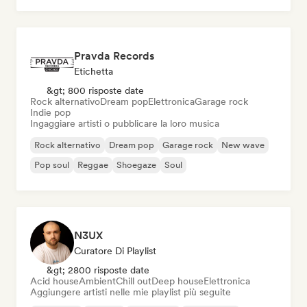
Pravda Records
Etichetta
&gt; 800 risposte date
Rock alternativo
Dream pop
Elettronica
Garage rock
Indie pop
Ingaggiare artisti o pubblicare la loro musica
Rock alternativo
Dream pop
Garage rock
New wave
Pop soul
Reggae
Shoegaze
Soul
N3UX
Curatore Di Playlist
&gt; 2800 risposte date
Acid house
Ambient
Chill out
Deep house
Elettronica
Aggiungere artisti nelle mie playlist più seguite