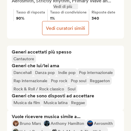
Aerosmith, Strictly Rhythm, Primary Wave an...
Vedi di più
Tasso di risposta
Tasso di condivisione
Risposte date
90%
1%
340
Vedi curatori simili
Generi accettati più spesso
Cantautore
Generi che lui/lei ama
Dancehall
Danza pop
Indie pop
Pop internazionale
Rap internazionale
Pop rock
Pop soul
Reggaeton
Rock & Roll / Rock classico
Soul
Generi che sono disposti ad accettare
Musica da film
Musica latina
Reggae
Vuole ricevere musica simile a...
Bruno Mars
Anthony Hamilton
Aerosmith