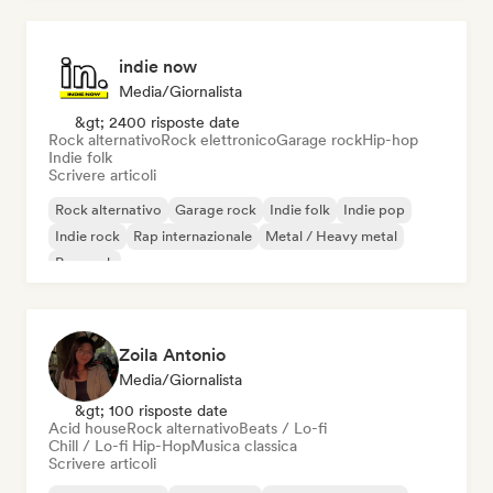
indie now
Media/Giornalista
&gt; 2400 risposte date
Rock alternativo
Rock elettronico
Garage rock
Hip-hop
Indie folk
Scrivere articoli
Rock alternativo
Garage rock
Indie folk
Indie pop
Indie rock
Rap internazionale
Metal / Heavy metal
Pop rock
Zoila Antonio
Media/Giornalista
&gt; 100 risposte date
Acid house
Rock alternativo
Beats / Lo-fi
Chill / Lo-fi Hip-Hop
Musica classica
Scrivere articoli