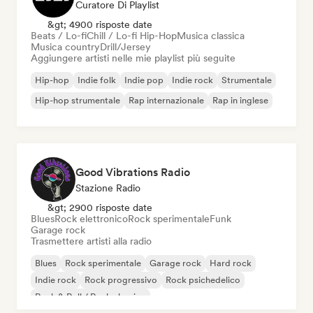
Curatore Di Playlist
&gt; 4900 risposte date
Beats / Lo-fi
Chill / Lo-fi Hip-Hop
Musica classica
Musica country
Drill/Jersey
Aggiungere artisti nelle mie playlist più seguite
Hip-hop
Indie folk
Indie pop
Indie rock
Strumentale
Hip-hop strumentale
Rap internazionale
Rap in inglese
Good Vibrations Radio
Stazione Radio
&gt; 2900 risposte date
Blues
Rock elettronico
Rock sperimentale
Funk
Garage rock
Trasmettere artisti alla radio
Blues
Rock sperimentale
Garage rock
Hard rock
Indie rock
Rock progressivo
Rock psichedelico
Rock & Roll / Rock classico