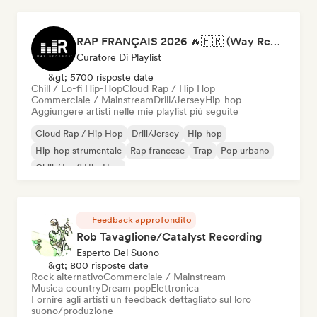
RAP FRANÇAIS 2026 🔥🇫🇷 (Way Records)
Curatore Di Playlist
&gt; 5700 risposte date
Chill / Lo-fi Hip-Hop
Cloud Rap / Hip Hop
Commerciale / Mainstream
Drill/Jersey
Hip-hop
Aggiungere artisti nelle mie playlist più seguite
Cloud Rap / Hip Hop
Drill/Jersey
Hip-hop
Hip-hop strumentale
Rap francese
Trap
Pop urbano
Chill / Lo-fi Hip-Hop
Feedback approfondito
Rob Tavaglione/Catalyst Recording
Esperto Del Suono
&gt; 800 risposte date
Rock alternativo
Commerciale / Mainstream
Musica country
Dream pop
Elettronica
Fornire agli artisti un feedback dettagliato sul loro
suono/produzione