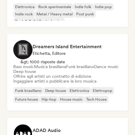
Elettronica
Rock sperimentale
Indie folk
Indie pop
Indie rock
Metal / Heavy metal
Post punk
Rock & Roll / Rock classico
Dreamers Island Entertainment
Etichetta, Editore
&gt; 1000 risposte date
Bass music
Musica brasiliana
Funk brasiliano
Dance music
Deep house
Offrire agli artisti un contratto di edizione
Ingaggiare artisti o pubblicare la loro musica
Funk brasiliano
Deep house
Elettronica
Elettropop
Future house
Hip-hop
House music
Tech House
ADAD Audio