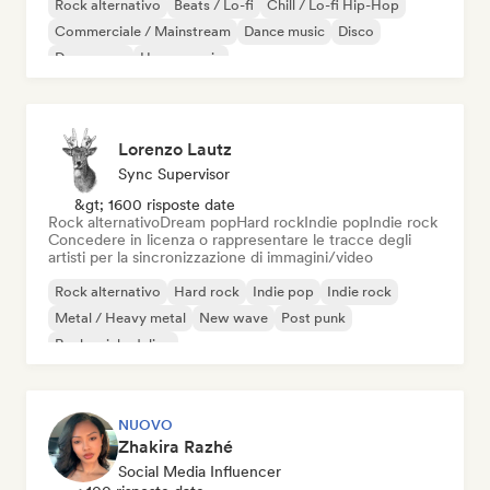
Rock alternativo
Beats / Lo-fi
Chill / Lo-fi Hip-Hop
Commerciale / Mainstream
Dance music
Disco
Dream pop
House music
Lorenzo Lautz
Sync Supervisor
&gt; 1600 risposte date
Rock alternativo
Dream pop
Hard rock
Indie pop
Indie rock
Concedere in licenza o rappresentare le tracce degli
artisti per la sincronizzazione di immagini/video
Rock alternativo
Hard rock
Indie pop
Indie rock
Metal / Heavy metal
New wave
Post punk
Rock psichedelico
NUOVO
Zhakira Razhé
Social Media Influencer