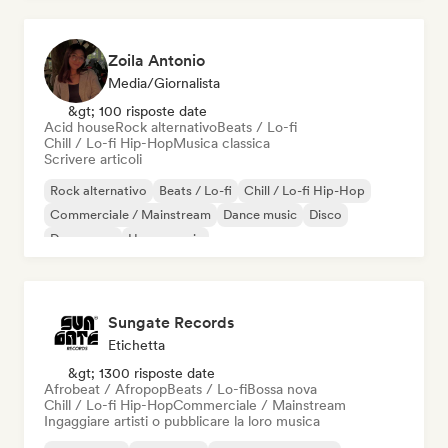
Zoila Antonio
Media/Giornalista
&gt; 100 risposte date
Acid house
Rock alternativo
Beats / Lo-fi
Chill / Lo-fi Hip-Hop
Musica classica
Scrivere articoli
Rock alternativo
Beats / Lo-fi
Chill / Lo-fi Hip-Hop
Commerciale / Mainstream
Dance music
Disco
Dream pop
House music
Sungate Records
Etichetta
&gt; 1300 risposte date
Afrobeat / Afropop
Beats / Lo-fi
Bossa nova
Chill / Lo-fi Hip-Hop
Commerciale / Mainstream
Ingaggiare artisti o pubblicare la loro musica