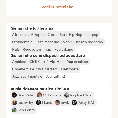
Vedi curatori simili
Generi che lui/lei ama
Afrobeat / Afropop
Cloud Rap / Hip Hop
Iperpop
Strumentale
Jazz moderno
Neo / Classico moderno
R&B
Reggaeton
Trap
Pop urbano
Generi che sono disposti ad accettare
Ambient
Chill / Lo-fi Hip-Hop
Rap cristiano
Commerciale / Mainstream
Elettronica
Jazz sperimentale
Vedi tutti +2
Vuole ricevere musica simile a...
Bon Calso
C. Tangana
Ralphie Choo
rusowsky
Ébano
mvrk
Juicy BAE
Sen Senra