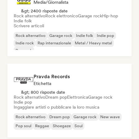
Media/Giornalista
&gt; 2400 risposte date
Rock alternativo
Rock elettronico
Garage rock
Hip-hop
Indie folk
Scrivere articoli
Rock alternativo
Garage rock
Indie folk
Indie pop
Indie rock
Rap internazionale
Metal / Heavy metal
Pop rock
Pravda Records
Etichetta
&gt; 800 risposte date
Rock alternativo
Dream pop
Elettronica
Garage rock
Indie pop
Ingaggiare artisti o pubblicare la loro musica
Rock alternativo
Dream pop
Garage rock
New wave
Pop soul
Reggae
Shoegaze
Soul