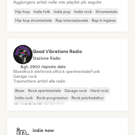
Aggiungere artisti nelle mie playlist più seguite
Hip-hop
Indie folk
Indie pop
Indie rock
Strumentale
Hip-hop strumentale
Rap internazionale
Rap in inglese
Good Vibrations Radio
Stazione Radio
&gt; 2900 risposte date
Blues
Rock elettronico
Rock sperimentale
Funk
Garage rock
Trasmettere artisti alla radio
Blues
Rock sperimentale
Garage rock
Hard rock
Indie rock
Rock progressivo
Rock psichedelico
Rock & Roll / Rock classico
indie now