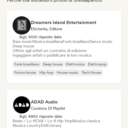
Perché stai visitando il profilo di Silviiaaparicio
Dreamers Island Entertainment
Etichetta, Editore
&gt; 1000 risposte date
Bass music
Musica brasiliana
Funk brasiliano
Dance music
Deep house
Offrire agli artisti un contratto di edizione
Ingaggiare artisti o pubblicare la loro musica
Funk brasiliano
Deep house
Elettronica
Elettropop
Future house
Hip-hop
House music
Tech House
ADAD Audio
Curatore Di Playlist
&gt; 4900 risposte date
Beats / Lo-fi
Chill / Lo-fi Hip-Hop
Musica classica
Musica country
Drill/Jersey