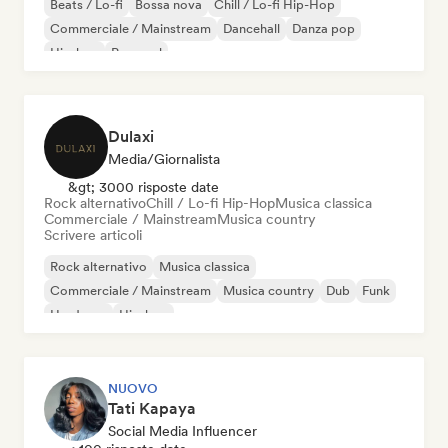
Beats / Lo-fi
Bossa nova
Chill / Lo-fi Hip-Hop
Commerciale / Mainstream
Dancehall
Danza pop
Hip-hop
Pop soul
Dulaxi
Media/Giornalista
&gt; 3000 risposte date
Rock alternativo
Chill / Lo-fi Hip-Hop
Musica classica
Commerciale / Mainstream
Musica country
Scrivere articoli
Rock alternativo
Musica classica
Commerciale / Mainstream
Musica country
Dub
Funk
Hardcore
Hip-hop
NUOVO
Tati Kapaya
Social Media Influencer