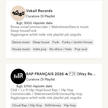
Vokall Records
Curatore Di Playlist
&gt; 3500 risposte date
Bossa nova
Commerciale / Mainstream
Dance music
Deep house
Funk
Aggiungere artisti nelle mie playlist più seguite
Dance music
Deep house
Funk
Funky / Jackin House
House music
Indie pop
Nu-disco / Italo
Pop soul
RAP FRANÇAIS 2026 🔥🇫🇷 (Way Records)
Curatore Di Playlist
&gt; 5700 risposte date
Chill / Lo-fi Hip-Hop
Cloud Rap / Hip Hop
Commerciale / Mainstream
Drill/Jersey
Hip-hop
Aggiungere artisti nelle mie playlist più seguite
Cloud Rap / Hip Hop
Drill/Jersey
Hip-hop