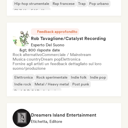
Hip-hop strumentale
Rap francese
Trap
Pop urbano
Chill / Lo-fi Hip-Hop
Feedback approfondito
Rob Tavaglione/Catalyst Recording
Esperto Del Suono
&gt; 800 risposte date
Rock alternativo
Commerciale / Mainstream
Musica country
Dream pop
Elettronica
Fornire agli artisti un feedback dettagliato sul loro
suono/produzione
Elettronica
Rock sperimentale
Indie folk
Indie pop
Indie rock
Metal / Heavy metal
Post punk
Rock & Roll / Rock classico
Dreamers Island Entertainment
Etichetta, Editore