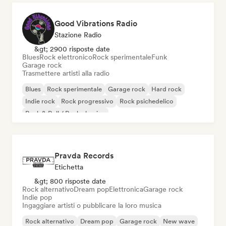
Good Vibrations Radio
Stazione Radio
&gt; 2900 risposte date
Blues
Rock elettronico
Rock sperimentale
Funk
Garage rock
Trasmettere artisti alla radio
Blues
Rock sperimentale
Garage rock
Hard rock
Indie rock
Rock progressivo
Rock psichedelico
Rock & Roll / Rock classico
Pravda Records
Etichetta
&gt; 800 risposte date
Rock alternativo
Dream pop
Elettronica
Garage rock
Indie pop
Ingaggiare artisti o pubblicare la loro musica
Rock alternativo
Dream pop
Garage rock
New wave