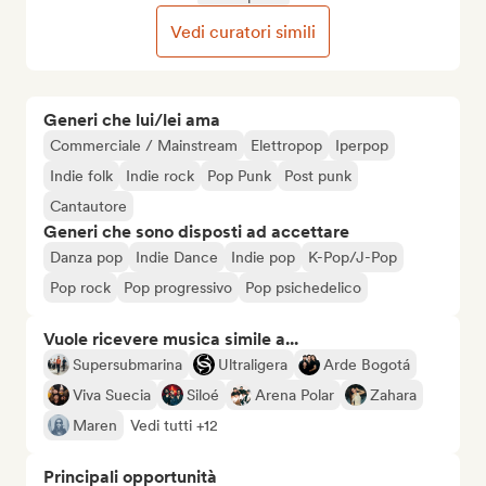
Vedi curatori simili
Generi che lui/lei ama
Commerciale / Mainstream
Elettropop
Iperpop
Indie folk
Indie rock
Pop Punk
Post punk
Cantautore
Generi che sono disposti ad accettare
Danza pop
Indie Dance
Indie pop
K-Pop/J-Pop
Pop rock
Pop progressivo
Pop psichedelico
Vuole ricevere musica simile a...
Supersubmarina
Ultraligera
Arde Bogotá
Viva Suecia
Siloé
Arena Polar
Zahara
Maren
Vedi tutti +12
Principali opportunità