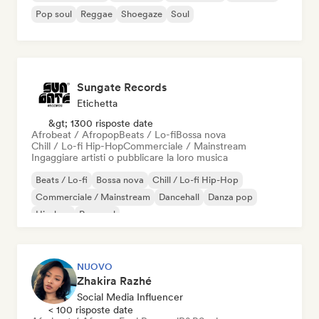
Pop soul
Reggae
Shoegaze
Soul
Sungate Records
Etichetta
&gt; 1300 risposte date
Afrobeat / Afropop
Beats / Lo-fi
Bossa nova
Chill / Lo-fi Hip-Hop
Commerciale / Mainstream
Ingaggiare artisti o pubblicare la loro musica
Beats / Lo-fi
Bossa nova
Chill / Lo-fi Hip-Hop
Commerciale / Mainstream
Dancehall
Danza pop
Hip-hop
Pop soul
NUOVO
Zhakira Razhé
Social Media Influencer
< 100 risposte date