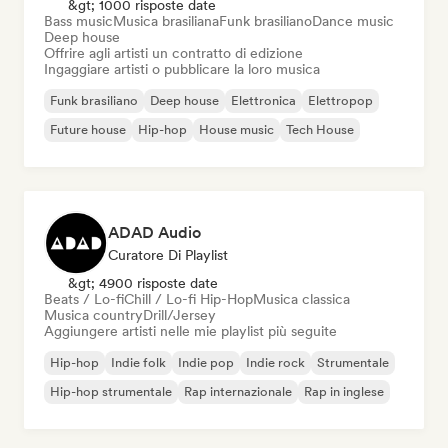
&gt; 1000 risposte date
Bass music
Musica brasiliana
Funk brasiliano
Dance music
Deep house
Offrire agli artisti un contratto di edizione
Ingaggiare artisti o pubblicare la loro musica
Funk brasiliano
Deep house
Elettronica
Elettropop
Future house
Hip-hop
House music
Tech House
ADAD Audio
Curatore Di Playlist
&gt; 4900 risposte date
Beats / Lo-fi
Chill / Lo-fi Hip-Hop
Musica classica
Musica country
Drill/Jersey
Aggiungere artisti nelle mie playlist più seguite
Hip-hop
Indie folk
Indie pop
Indie rock
Strumentale
Hip-hop strumentale
Rap internazionale
Rap in inglese