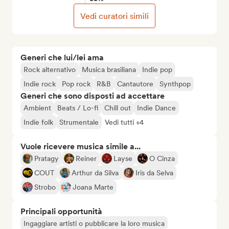
Vedi curatori simili
Generi che lui/lei ama
Rock alternativo
Musica brasiliana
Indie pop
Indie rock
Pop rock
R&B
Cantautore
Synthpop
Generi che sono disposti ad accettare
Ambient
Beats / Lo-fi
Chill out
Indie Dance
Indie folk
Strumentale
Vedi tutti +4
Vuole ricevere musica simile a...
Pratagy
Reiner
Layse
O Cinza
COUT
Arthur da Silva
Iris da Selva
Strobo
Joana Marte
Principali opportunità
Ingaggiare artisti o pubblicare la loro musica