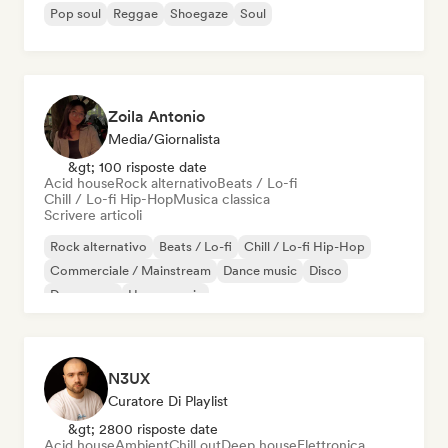
Pop soul
Reggae
Shoegaze
Soul
Zoila Antonio
Media/Giornalista
&gt; 100 risposte date
Acid house
Rock alternativo
Beats / Lo-fi
Chill / Lo-fi Hip-Hop
Musica classica
Scrivere articoli
Rock alternativo
Beats / Lo-fi
Chill / Lo-fi Hip-Hop
Commerciale / Mainstream
Dance music
Disco
Dream pop
House music
N3UX
Curatore Di Playlist
&gt; 2800 risposte date
Acid house
Ambient
Chill out
Deep house
Elettronica