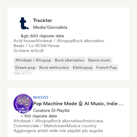
Tracktor
Media/Giornalista
&gt; 600 risposte date
Acid house
Afrobeat / Afropop
Rock alternativo
Beats / Lo-fi
Chill House
Scrivere articoli
Afrobeat / Afropop
Rock alternativo
Dance music
Dream pop
Rock elettronico
Elettropop
French Pop
Hip-hop
NUOVO
Pop Machine Mode 🤖 AI Music, Indie Pop & Dream Pop
Curatore Di Playlist
< 100 risposte date
Afrobeat / Afropop
Rock alternativo
Americana
Commerciale / Mainstream
Musica country
Aggiungere artisti nelle mie playlist più seguite