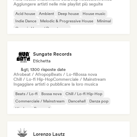
Aggiungere artisti nelle mie playlist più seguite
Acid house
Ambient
Deep house
House music
Indie Dance
Melodic & Progressive House
Minimal
Organic House / Downtempo
Sungate Records
Etichetta
&gt; 1300 risposte date
Afrobeat / Afropop
Beats / Lo-fi
Bossa nova
Chill / Lo-fi Hip-Hop
Commerciale / Mainstream
Ingaggiare artisti o pubblicare la loro musica
Beats / Lo-fi
Bossa nova
Chill / Lo-fi Hip-Hop
Commerciale / Mainstream
Dancehall
Danza pop
Hip-hop
Pop soul
Lorenzo Lautz