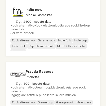
indie now
Media/Giornalista
&gt; 2400 risposte date
Rock alternativo
Rock elettronico
Garage rock
Hip-hop
Indie folk
Scrivere articoli
Rock alternativo
Garage rock
Indie folk
Indie pop
Indie rock
Rap internazionale
Metal / Heavy metal
Pop rock
Pravda Records
Etichetta
&gt; 800 risposte date
Rock alternativo
Dream pop
Elettronica
Garage rock
Indie pop
Ingaggiare artisti o pubblicare la loro musica
Rock alternativo
Dream pop
Garage rock
New wave