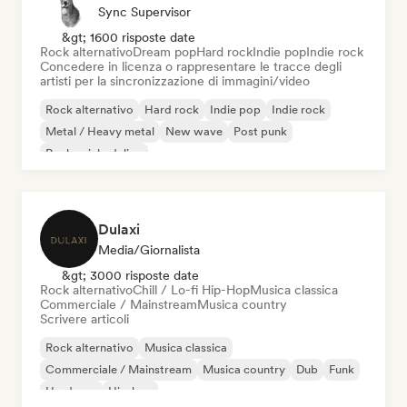
Sync Supervisor
&gt; 1600 risposte date
Rock alternativo
Dream pop
Hard rock
Indie pop
Indie rock
Concedere in licenza o rappresentare le tracce degli
artisti per la sincronizzazione di immagini/video
Rock alternativo
Hard rock
Indie pop
Indie rock
Metal / Heavy metal
New wave
Post punk
Rock psichedelico
Dulaxi
Media/Giornalista
&gt; 3000 risposte date
Rock alternativo
Chill / Lo-fi Hip-Hop
Musica classica
Commerciale / Mainstream
Musica country
Scrivere articoli
Rock alternativo
Musica classica
Commerciale / Mainstream
Musica country
Dub
Funk
Hardcore
Hip-hop