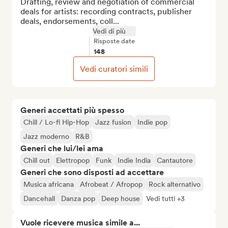
Drafting, review and negotiation of commercial 
deals for artists: recording contracts, publisher 
deals, endorsements, coll...
Vedi di più
Risposte date
148
Vedi curatori simili
Generi accettati più spesso
Chill / Lo-fi Hip-Hop
Jazz fusion
Indie pop
Jazz moderno
R&B
Generi che lui/lei ama
Chill out
Elettropop
Funk
Indie India
Cantautore
Generi che sono disposti ad accettare
Musica africana
Afrobeat / Afropop
Rock alternativo
Dancehall
Danza pop
Deep house
Vedi tutti +3
Vuole ricevere musica simile a...