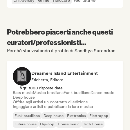
Drill/Jersey
Grime
Hardcore
Vedi tutti +9
Potrebbero piacerti anche questi
curatori/professionisti...
Perché stai visitando il profilo di Sandhya Surendran
Dreamers Island Entertainment
Etichetta, Editore
&gt; 1000 risposte date
Bass music
Musica brasiliana
Funk brasiliano
Dance music
Deep house
Offrire agli artisti un contratto di edizione
Ingaggiare artisti o pubblicare la loro musica
Funk brasiliano
Deep house
Elettronica
Elettropop
Future house
Hip-hop
House music
Tech House