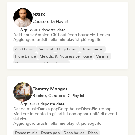
N3UX
Curatore Di Playlist
&gt; 2800 risposte date
Acid house
Ambient
Chill out
Deep house
Elettronica
Aggiungere artisti nelle mie playlist più seguite
Acid house
Ambient
Deep house
House music
Indie Dance
Melodic & Progressive House
Minimal
Organic House / Downtempo
Tommy Menger
Booker, Curatore Di Playlist
&gt; 1800 risposte date
Dance music
Danza pop
Deep house
Disco
Elettropop
Mettere in contatto gli artisti con opportunità di eventi
dal vivo
Aggiungere artisti nelle mie playlist più seguite
Dance music
Danza pop
Deep house
Disco