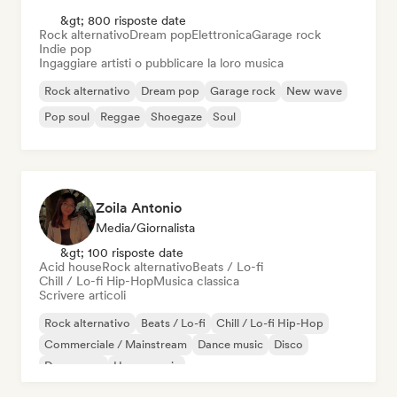
&gt; 800 risposte date
Rock alternativo
Dream pop
Elettronica
Garage rock
Indie pop
Ingaggiare artisti o pubblicare la loro musica
Rock alternativo
Dream pop
Garage rock
New wave
Pop soul
Reggae
Shoegaze
Soul
Zoila Antonio
Media/Giornalista
&gt; 100 risposte date
Acid house
Rock alternativo
Beats / Lo-fi
Chill / Lo-fi Hip-Hop
Musica classica
Scrivere articoli
Rock alternativo
Beats / Lo-fi
Chill / Lo-fi Hip-Hop
Commerciale / Mainstream
Dance music
Disco
Dream pop
House music