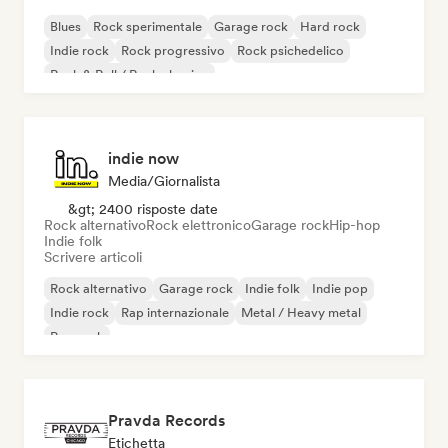
Blues
Rock sperimentale
Garage rock
Hard rock
Indie rock
Rock progressivo
Rock psichedelico
Rock & Roll / Rock classico
indie now
Media/Giornalista
&gt; 2400 risposte date
Rock alternativo
Rock elettronico
Garage rock
Hip-hop
Indie folk
Scrivere articoli
Rock alternativo
Garage rock
Indie folk
Indie pop
Indie rock
Rap internazionale
Metal / Heavy metal
Pop rock
Pravda Records
Etichetta