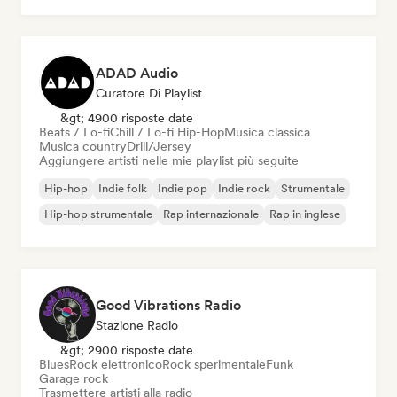
ADAD Audio
Curatore Di Playlist
&gt; 4900 risposte date
Beats / Lo-fi
Chill / Lo-fi Hip-Hop
Musica classica
Musica country
Drill/Jersey
Aggiungere artisti nelle mie playlist più seguite
Hip-hop
Indie folk
Indie pop
Indie rock
Strumentale
Hip-hop strumentale
Rap internazionale
Rap in inglese
Good Vibrations Radio
Stazione Radio
&gt; 2900 risposte date
Blues
Rock elettronico
Rock sperimentale
Funk
Garage rock
Trasmettere artisti alla radio