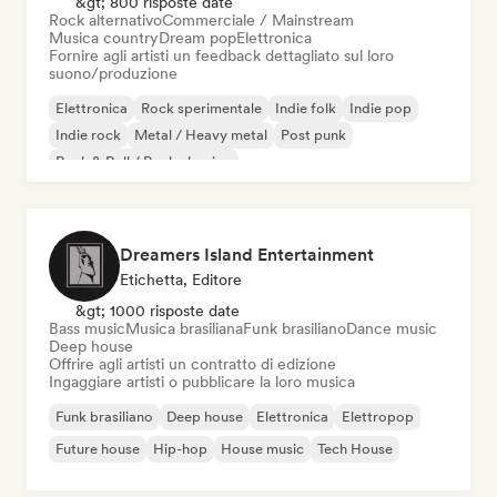
&gt; 800 risposte date
Rock alternativo
Commerciale / Mainstream
Musica country
Dream pop
Elettronica
Fornire agli artisti un feedback dettagliato sul loro
suono/produzione
Elettronica
Rock sperimentale
Indie folk
Indie pop
Indie rock
Metal / Heavy metal
Post punk
Rock & Roll / Rock classico
Dreamers Island Entertainment
Etichetta, Editore
&gt; 1000 risposte date
Bass music
Musica brasiliana
Funk brasiliano
Dance music
Deep house
Offrire agli artisti un contratto di edizione
Ingaggiare artisti o pubblicare la loro musica
Funk brasiliano
Deep house
Elettronica
Elettropop
Future house
Hip-hop
House music
Tech House