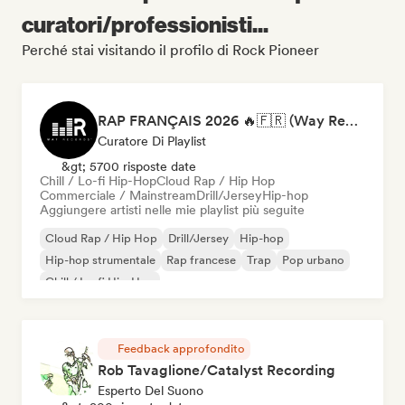
curatori/professionisti...
Perché stai visitando il profilo di Rock Pioneer
RAP FRANÇAIS 2026 🔥🇫🇷 (Way Records)
Curatore Di Playlist
&gt; 5700 risposte date
Chill / Lo-fi Hip-Hop
Cloud Rap / Hip Hop
Commerciale / Mainstream
Drill/Jersey
Hip-hop
Aggiungere artisti nelle mie playlist più seguite
Cloud Rap / Hip Hop
Drill/Jersey
Hip-hop
Hip-hop strumentale
Rap francese
Trap
Pop urbano
Chill / Lo-fi Hip-Hop
Feedback approfondito
Rob Tavaglione/Catalyst Recording
Esperto Del Suono