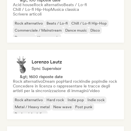
&gt; 100 risposte date
Acid house
Rock alternativo
Beats / Lo-fi
Chill / Lo-fi Hip-Hop
Musica classica
Scrivere articoli
Rock alternativo
Beats / Lo-fi
Chill / Lo-fi Hip-Hop
Commerciale / Mainstream
Dance music
Disco
Dream pop
House music
Lorenzo Lautz
Sync Supervisor
&gt; 1600 risposte date
Rock alternativo
Dream pop
Hard rock
Indie pop
Indie rock
Concedere in licenza o rappresentare le tracce degli
artisti per la sincronizzazione di immagini/video
Rock alternativo
Hard rock
Indie pop
Indie rock
Metal / Heavy metal
New wave
Post punk
Rock psichedelico