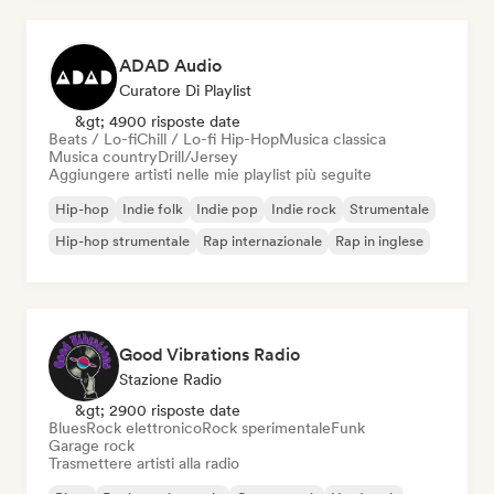
ADAD Audio
Curatore Di Playlist
&gt; 4900 risposte date
Beats / Lo-fi
Chill / Lo-fi Hip-Hop
Musica classica
Musica country
Drill/Jersey
Aggiungere artisti nelle mie playlist più seguite
Hip-hop
Indie folk
Indie pop
Indie rock
Strumentale
Hip-hop strumentale
Rap internazionale
Rap in inglese
Good Vibrations Radio
Stazione Radio
&gt; 2900 risposte date
Blues
Rock elettronico
Rock sperimentale
Funk
Garage rock
Trasmettere artisti alla radio