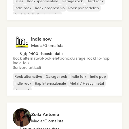
Blues
Rock sperimentale
Garage rock
Hard rock
Indie rock
Rock progressivo
Rock psichedelico
Rock & Roll / Rock classico
indie now
Media/Giornalista
&gt; 2400 risposte date
Rock alternativo
Rock elettronico
Garage rock
Hip-hop
Indie folk
Scrivere articoli
Rock alternativo
Garage rock
Indie folk
Indie pop
Indie rock
Rap internazionale
Metal / Heavy metal
Pop rock
Zoila Antonio
Media/Giornalista