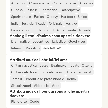
Autentico
Coinvolgente
Contemporaneo
Creativo
Curioso
Ballabile
Energetico
Partecipativo
Sperimentale
Fusion
Groovy
Hardcore
Unico
Indie
Testi significativi
Originale
Positivo
Provocatorio
Underground
Accattivante
In piedi
Anche gli stati d'animo sono aperti a ricevere
Drammatico
Eccentrico
Eclettico
Good vibes
Intenso
Melodico
Vedi tutti +2
Attributi musicali che lui/lei ama
Chitarra acustica
Basso
Beatmaker
Beats
Ottone
Chitarra elettrica
Suoni elettronici
Brani completati
Tamburi
Produzione professionale
Remix
Sintetizzatori
Video clip
Voce
Attributi musicali per cui sono anche aperti a
ricevere
Pianoforte
Corde