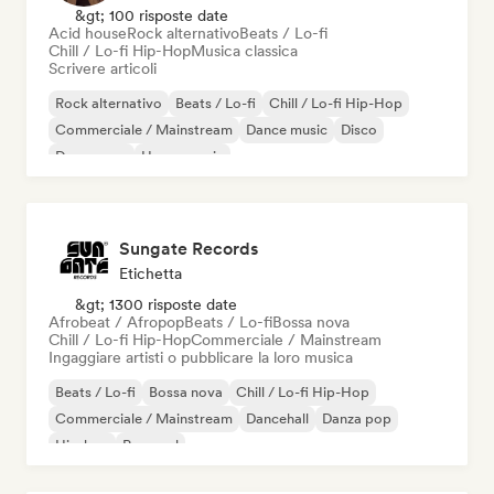
&gt; 100 risposte date
Acid house
Rock alternativo
Beats / Lo-fi
Chill / Lo-fi Hip-Hop
Musica classica
Scrivere articoli
Rock alternativo
Beats / Lo-fi
Chill / Lo-fi Hip-Hop
Commerciale / Mainstream
Dance music
Disco
Dream pop
House music
Sungate Records
Etichetta
&gt; 1300 risposte date
Afrobeat / Afropop
Beats / Lo-fi
Bossa nova
Chill / Lo-fi Hip-Hop
Commerciale / Mainstream
Ingaggiare artisti o pubblicare la loro musica
Beats / Lo-fi
Bossa nova
Chill / Lo-fi Hip-Hop
Commerciale / Mainstream
Dancehall
Danza pop
Hip-hop
Pop soul