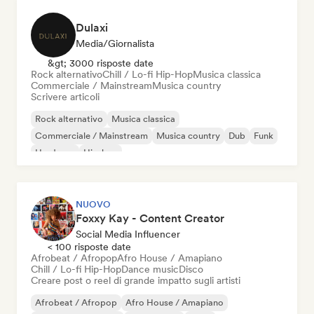
Dulaxi
Media/Giornalista
&gt; 3000 risposte date
Rock alternativo
Chill / Lo-fi Hip-Hop
Musica classica
Commerciale / Mainstream
Musica country
Scrivere articoli
Rock alternativo
Musica classica
Commerciale / Mainstream
Musica country
Dub
Funk
Hardcore
Hip-hop
NUOVO
Foxxy Kay - Content Creator
Social Media Influencer
< 100 risposte date
Afrobeat / Afropop
Afro House / Amapiano
Chill / Lo-fi Hip-Hop
Dance music
Disco
Creare post o reel di grande impatto sugli artisti
Afrobeat / Afropop
Afro House / Amapiano