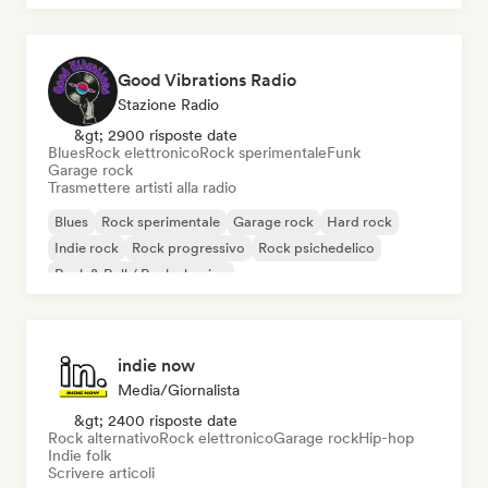
Good Vibrations Radio
Stazione Radio
&gt; 2900 risposte date
Blues
Rock elettronico
Rock sperimentale
Funk
Garage rock
Trasmettere artisti alla radio
Blues
Rock sperimentale
Garage rock
Hard rock
Indie rock
Rock progressivo
Rock psichedelico
Rock & Roll / Rock classico
indie now
Media/Giornalista
&gt; 2400 risposte date
Rock alternativo
Rock elettronico
Garage rock
Hip-hop
Indie folk
Scrivere articoli