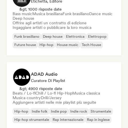
Etichetta, Editore
&gt; 1000 risposte date
Bass music
Musica brasiliana
Funk brasiliano
Dance music
Deep house
Offrire agli artisti un contratto di edizione
Ingaggiare artisti o pubblicare la loro musica
Funk brasiliano
Deep house
Elettronica
Elettropop
Future house
Hip-hop
House music
Tech House
ADAD Audio
Curatore Di Playlist
&gt; 4900 risposte date
Beats / Lo-fi
Chill / Lo-fi Hip-Hop
Musica classica
Musica country
Drill/Jersey
Aggiungere artisti nelle mie playlist più seguite
Hip-hop
Indie folk
Indie pop
Indie rock
Strumentale
Hip-hop strumentale
Rap internazionale
Rap in inglese