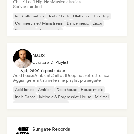
Chill / Lo-fi Hip-Hop
Musica classica
Scrivere articoli
Rock alternativo
Beats / Lo-fi
Chill / Lo-fi Hip-Hop
Commerciale / Mainstream
Dance music
Disco
Dream pop
House music
N3UX
Curatore Di Playlist
&gt; 2800 risposte date
Acid house
Ambient
Chill out
Deep house
Elettronica
Aggiungere artisti nelle mie playlist più seguite
Acid house
Ambient
Deep house
House music
Indie Dance
Melodic & Progressive House
Minimal
Organic House / Downtempo
Sungate Records