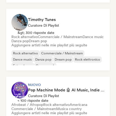
Timothy Tunes
Curatore Di Playlist
&gt; 300 risposte date
Rock alternativo
Commerciale / Mainstream
Dance music
Danza pop
Dream pop
Aggiungere artisti nelle mie playlist più seguite
Rock alternativo
Commerciale / Mainstream
Dance music
Danza pop
Dream pop
Rock elettronico
Future house
Garage rock
NUOVO
Pop Machine Mode 🤖 AI Music, Indie Pop & Dream Pop
Curatore Di Playlist
< 100 risposte date
Afrobeat / Afropop
Rock alternativo
Americana
Commerciale / Mainstream
Musica country
Aggiungere artisti nelle mie playlist più seguite