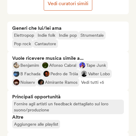
Vedi curatori simili
Generi che lui/lei ama
Elettropop
Indie folk
Indie pop
Strumentale
Pop rock
Cantautore
Vuole ricevere musica simile a...
Benjamim
Afonso Cabral
Tape Junk
B Fachada
Pedro de Tróia
Valter Lobo
Noiserv
Almirante Ramos
Vedi tutti +5
Principali opportunità
Fornire agli artisti un feedback dettagliato sul loro
suono/produzione
Altre
Aggiungere alle playlist