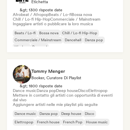
Etichetta
&gt; 1300 risposte date
Afrobeat / Afropop
Beats / Lo-fi
Bossa nova
Chill / Lo-fi Hip-Hop
Commerciale / Mainstream
Ingaggiare artisti o pubblicare la loro musica
Beats / Lo-fi
Bossa nova
Chill / Lo-fi Hip-Hop
Commerciale / Mainstream
Dancehall
Danza pop
Hip-hop
Pop soul
Tommy Menger
Booker, Curatore Di Playlist
&gt; 1800 risposte date
Dance music
Danza pop
Deep house
Disco
Elettropop
Mettere in contatto gli artisti con opportunità di eventi
dal vivo
Aggiungere artisti nelle mie playlist più seguite
Dance music
Danza pop
Deep house
Disco
Elettropop
French house
French Pop
House music