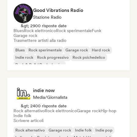
Good Vibrations Radio
Stazione Radio
&gt; 2900 risposte date
Blues
Rock elettronico
Rock sperimentale
Funk
Garage rock
Trasmettere artisti alla radio
Blues
Rock sperimentale
Garage rock
Hard rock
Indie rock
Rock progressivo
Rock psichedelico
Rock & Roll / Rock classico
indie now
Media/Giornalista
&gt; 2400 risposte date
Rock alternativo
Rock elettronico
Garage rock
Hip-hop
Indie folk
Scrivere articoli
Rock alternativo
Garage rock
Indie folk
Indie pop