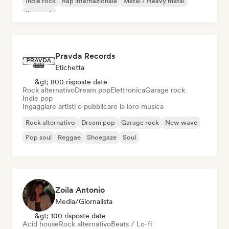
Indie rock
Rap internazionale
Metal / Heavy metal
Pop rock
Pravda Records
Etichetta
&gt; 800 risposte date
Rock alternativo
Dream pop
Elettronica
Garage rock
Indie pop
Ingaggiare artisti o pubblicare la loro musica
Rock alternativo
Dream pop
Garage rock
New wave
Pop soul
Reggae
Shoegaze
Soul
Zoila Antonio
Media/Giornalista
&gt; 100 risposte date
Acid house
Rock alternativo
Beats / Lo-fi