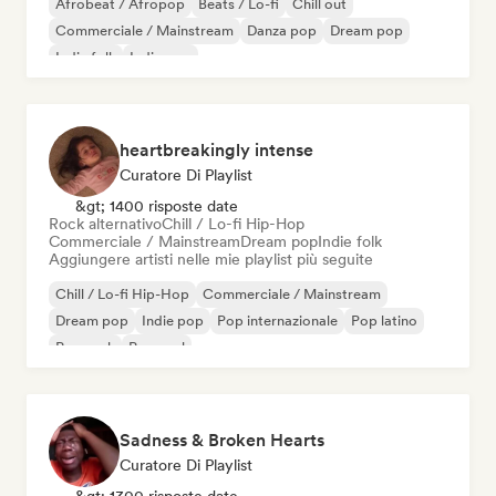
Afrobeat / Afropop
Beats / Lo-fi
Chill out
Commerciale / Mainstream
Danza pop
Dream pop
Indie folk
Indie pop
heartbreakingly intense
Curatore Di Playlist
&gt; 1400 risposte date
Rock alternativo
Chill / Lo-fi Hip-Hop
Commerciale / Mainstream
Dream pop
Indie folk
Aggiungere artisti nelle mie playlist più seguite
Chill / Lo-fi Hip-Hop
Commerciale / Mainstream
Dream pop
Indie pop
Pop internazionale
Pop latino
Pop rock
Pop soul
Sadness & Broken Hearts
Curatore Di Playlist