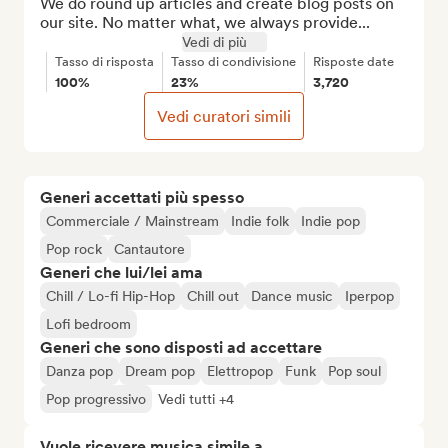
We do round up articles and create blog posts on 
our site. No matter what, we always provide...
Vedi di più
Tasso di risposta
Tasso di condivisione
Risposte date
100%
23%
3,720
Vedi curatori simili
Generi accettati più spesso
Commerciale / Mainstream
Indie folk
Indie pop
Pop rock
Cantautore
Generi che lui/lei ama
Chill / Lo-fi Hip-Hop
Chill out
Dance music
Iperpop
Lofi bedroom
Generi che sono disposti ad accettare
Danza pop
Dream pop
Elettropop
Funk
Pop soul
Pop progressivo
Vedi tutti +4
Vuole ricevere musica simile a...