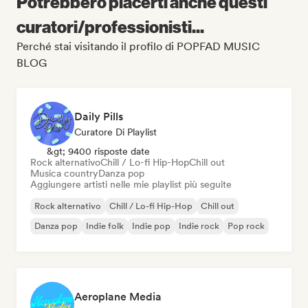
Potrebbero piacerti anche questi
curatori/professionisti...
Perché stai visitando il profilo di POPFAD MUSIC
BLOG
Daily Pills
Curatore Di Playlist
&gt; 9400 risposte date
Rock alternativo
Chill / Lo-fi Hip-Hop
Chill out
Musica country
Danza pop
Aggiungere artisti nelle mie playlist più seguite
Rock alternativo
Chill / Lo-fi Hip-Hop
Chill out
Danza pop
Indie folk
Indie pop
Indie rock
Pop rock
Aeroplane Media