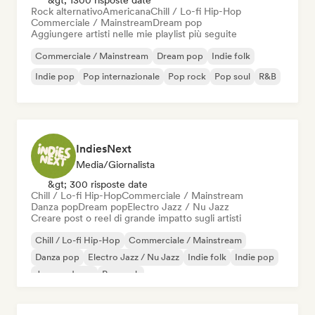
&gt; 1300 risposte date
Rock alternativo
Americana
Chill / Lo-fi Hip-Hop
Commerciale / Mainstream
Dream pop
Aggiungere artisti nelle mie playlist più seguite
Commerciale / Mainstream
Dream pop
Indie folk
Indie pop
Pop internazionale
Pop rock
Pop soul
R&B
IndiesNext
Media/Giornalista
&gt; 300 risposte date
Chill / Lo-fi Hip-Hop
Commerciale / Mainstream
Danza pop
Dream pop
Electro Jazz / Nu Jazz
Creare post o reel di grande impatto sugli artisti
Chill / Lo-fi Hip-Hop
Commerciale / Mainstream
Danza pop
Electro Jazz / Nu Jazz
Indie folk
Indie pop
Jazz moderno
Pop rock