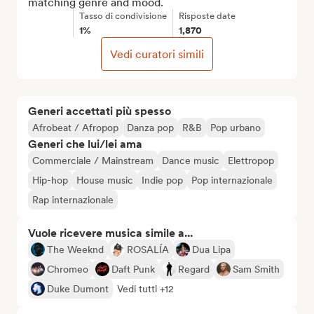
matching genre and mood.
Tasso di condivisione
Risposte date
1%
1,870
Vedi curatori simili
Generi accettati più spesso
Afrobeat / Afropop
Danza pop
R&B
Pop urbano
Generi che lui/lei ama
Commerciale / Mainstream
Dance music
Elettropop
Hip-hop
House music
Indie pop
Pop internazionale
Rap internazionale
Vuole ricevere musica simile a...
The Weeknd
ROSALÍA
Dua Lipa
Chromeo
Daft Punk
Regard
Sam Smith
Duke Dumont
Vedi tutti +12