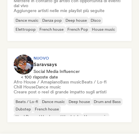
Mettere in contatto gli artisti con opportunità di eventi
dal vivo
Aggiungere artisti nelle mie playlist più seguite
Dance music
Danza pop
Deep house
Disco
Elettropop
French house
French Pop
House music
NUOVO
Saravsays
Social Media Influencer
< 100 risposte date
Afro House / Amapiano
Bass music
Beats / Lo-fi
Chill House
Dance music
Creare post o reel di grande impatto sugli artisti
Beats / Lo-fi
Dance music
Deep house
Drum and Bass
Dubstep
French house
Hard Dance / Hardcore / Hardstyle
House music