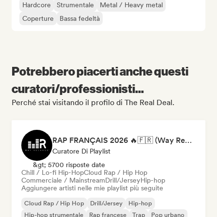
Hardcore
Strumentale
Metal / Heavy metal
Coperture
Bassa fedeltà
Potrebbero piacerti anche questi
curatori/professionisti...
Perché stai visitando il profilo di The Real Deal.
RAP FRANÇAIS 2026 🔥🇫🇷 (Way Records)
Curatore Di Playlist
&gt; 5700 risposte date
Chill / Lo-fi Hip-Hop
Cloud Rap / Hip Hop
Commerciale / Mainstream
Drill/Jersey
Hip-hop
Aggiungere artisti nelle mie playlist più seguite
Cloud Rap / Hip Hop
Drill/Jersey
Hip-hop
Hip-hop strumentale
Rap francese
Trap
Pop urbano