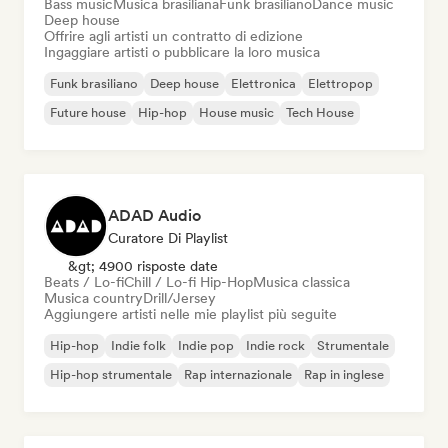
Bass music
Musica brasiliana
Funk brasiliano
Dance music
Deep house
Offrire agli artisti un contratto di edizione
Ingaggiare artisti o pubblicare la loro musica
Funk brasiliano
Deep house
Elettronica
Elettropop
Future house
Hip-hop
House music
Tech House
ADAD Audio
Curatore Di Playlist
&gt; 4900 risposte date
Beats / Lo-fi
Chill / Lo-fi Hip-Hop
Musica classica
Musica country
Drill/Jersey
Aggiungere artisti nelle mie playlist più seguite
Hip-hop
Indie folk
Indie pop
Indie rock
Strumentale
Hip-hop strumentale
Rap internazionale
Rap in inglese