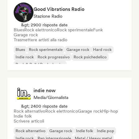
Good Vibrations Radio
Stazione Radio
&gt; 2900 risposte date
Blues
Rock elettronico
Rock sperimentale
Funk
Garage rock
Trasmettere artisti alla radio
Blues
Rock sperimentale
Garage rock
Hard rock
Indie rock
Rock progressivo
Rock psichedelico
Rock & Roll / Rock classico
indie now
Media/Giornalista
&gt; 2400 risposte date
Rock alternativo
Rock elettronico
Garage rock
Hip-hop
Indie folk
Scrivere articoli
Rock alternativo
Garage rock
Indie folk
Indie pop
Indie rock
Rap internazionale
Metal / Heavy metal