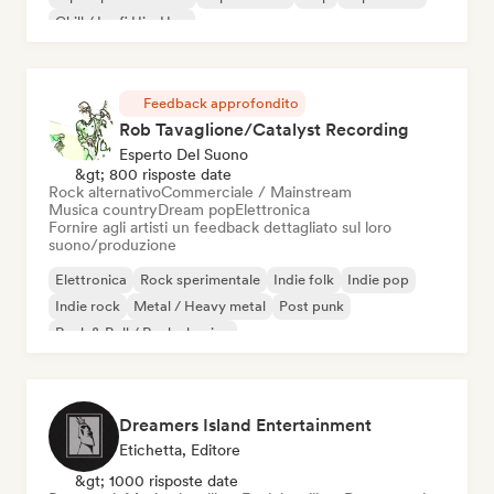
Chill / Lo-fi Hip-Hop
Feedback approfondito
Rob Tavaglione/Catalyst Recording
Esperto Del Suono
&gt; 800 risposte date
Rock alternativo
Commerciale / Mainstream
Musica country
Dream pop
Elettronica
Fornire agli artisti un feedback dettagliato sul loro
suono/produzione
Elettronica
Rock sperimentale
Indie folk
Indie pop
Indie rock
Metal / Heavy metal
Post punk
Rock & Roll / Rock classico
Dreamers Island Entertainment
Etichetta, Editore
&gt; 1000 risposte date