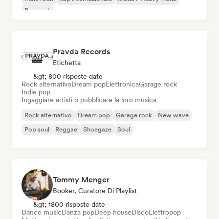
Pop rock
Pravda Records
Etichetta
&gt; 800 risposte date
Rock alternativo
Dream pop
Elettronica
Garage rock
Indie pop
Ingaggiare artisti o pubblicare la loro musica
Rock alternativo
Dream pop
Garage rock
New wave
Pop soul
Reggae
Shoegaze
Soul
Tommy Menger
Booker, Curatore Di Playlist
&gt; 1800 risposte date
Dance music
Danza pop
Deep house
Disco
Elettropop