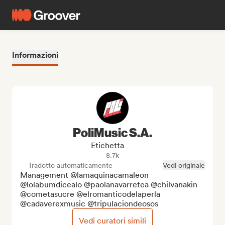
Informazioni
PoliMusic S.A.
Etichetta
8.7k
Tradotto automaticamente
Vedi originale
Management @lamaquinacamaleon 
@lolabumdicealo @paolanavarretea @chilvanakin 
@cometasucre @elromanticodelaperla 
@cadaverexmusic @tripulaciondeosos
Vedi curatori simili