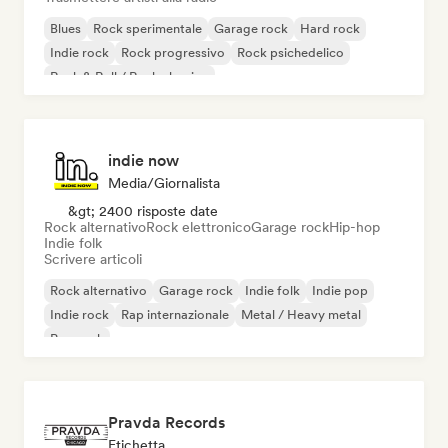
Blues
Rock sperimentale
Garage rock
Hard rock
Indie rock
Rock progressivo
Rock psichedelico
Rock & Roll / Rock classico
indie now
Media/Giornalista
&gt; 2400 risposte date
Rock alternativo
Rock elettronico
Garage rock
Hip-hop
Indie folk
Scrivere articoli
Rock alternativo
Garage rock
Indie folk
Indie pop
Indie rock
Rap internazionale
Metal / Heavy metal
Pop rock
Pravda Records
Etichetta