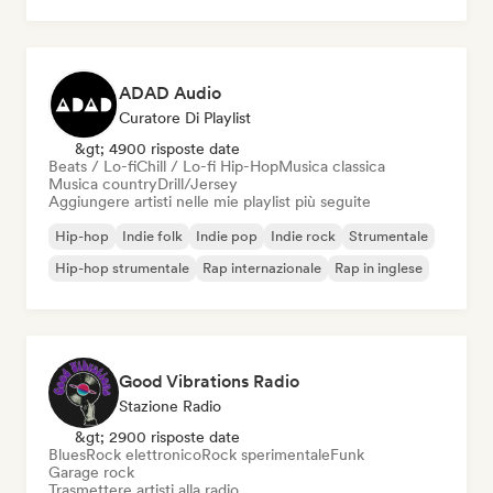
ADAD Audio
Curatore Di Playlist
&gt; 4900 risposte date
Beats / Lo-fi
Chill / Lo-fi Hip-Hop
Musica classica
Musica country
Drill/Jersey
Aggiungere artisti nelle mie playlist più seguite
Hip-hop
Indie folk
Indie pop
Indie rock
Strumentale
Hip-hop strumentale
Rap internazionale
Rap in inglese
Good Vibrations Radio
Stazione Radio
&gt; 2900 risposte date
Blues
Rock elettronico
Rock sperimentale
Funk
Garage rock
Trasmettere artisti alla radio