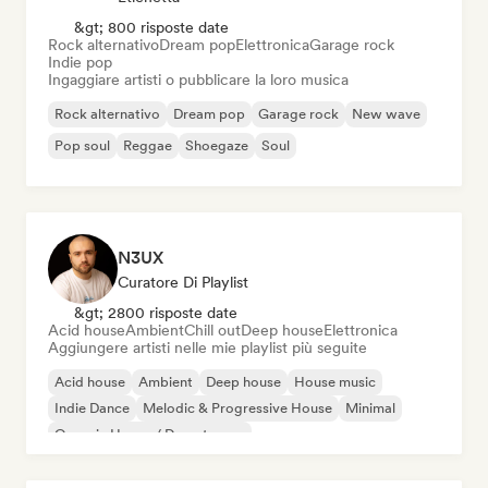
&gt; 800 risposte date
Rock alternativo
Dream pop
Elettronica
Garage rock
Indie pop
Ingaggiare artisti o pubblicare la loro musica
Rock alternativo
Dream pop
Garage rock
New wave
Pop soul
Reggae
Shoegaze
Soul
N3UX
Curatore Di Playlist
&gt; 2800 risposte date
Acid house
Ambient
Chill out
Deep house
Elettronica
Aggiungere artisti nelle mie playlist più seguite
Acid house
Ambient
Deep house
House music
Indie Dance
Melodic & Progressive House
Minimal
Organic House / Downtempo