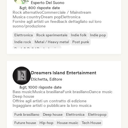
Esperto Del Suono
&gt; 800 risposte date
Rock alternativo
Commerciale / Mainstream
Musica country
Dream pop
Elettronica
Fornire agli artisti un feedback dettagliato sul loro
suono/produzione
Elettronica
Rock sperimentale
Indie folk
Indie pop
Indie rock
Metal / Heavy metal
Post punk
Rock & Roll / Rock classico
Dreamers Island Entertainment
Etichetta, Editore
&gt; 1000 risposte date
Bass music
Musica brasiliana
Funk brasiliano
Dance music
Deep house
Offrire agli artisti un contratto di edizione
Ingaggiare artisti o pubblicare la loro musica
Funk brasiliano
Deep house
Elettronica
Elettropop
Future house
Hip-hop
House music
Tech House