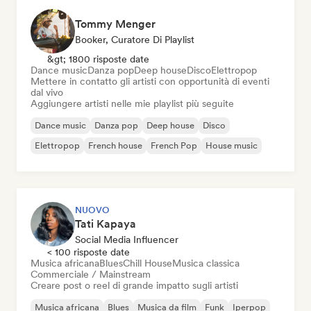
Tommy Menger
Booker, Curatore Di Playlist
&gt; 1800 risposte date
Dance music
Danza pop
Deep house
Disco
Elettropop
Mettere in contatto gli artisti con opportunità di eventi
dal vivo
Aggiungere artisti nelle mie playlist più seguite
Dance music
Danza pop
Deep house
Disco
Elettropop
French house
French Pop
House music
NUOVO
Tati Kapaya
Social Media Influencer
< 100 risposte date
Musica africana
Blues
Chill House
Musica classica
Commerciale / Mainstream
Creare post o reel di grande impatto sugli artisti
Musica africana
Blues
Musica da film
Funk
Iperpop