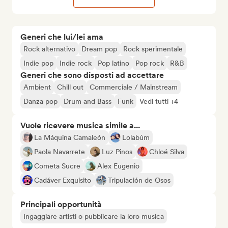
Generi che lui/lei ama
Rock alternativo
Dream pop
Rock sperimentale
Indie pop
Indie rock
Pop latino
Pop rock
R&B
Generi che sono disposti ad accettare
Ambient
Chill out
Commerciale / Mainstream
Danza pop
Drum and Bass
Funk
Vedi tutti +4
Vuole ricevere musica simile a...
La Máquina Camaleón
Lolabúm
Paola Navarrete
Luz Pinos
Chloé Silva
Cometa Sucre
Alex Eugenio
Cadáver Exquisito
Tripulación de Osos
Principali opportunità
Ingaggiare artisti o pubblicare la loro musica