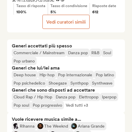
Tasso di risposta
Tasso di condivisione
Risposte date
100%
5%
612
Vedi curatori simili
Generi accettati più spesso
Commerciale / Mainstream
Danza pop
R&B
Soul
Pop urbano
Generi che lui/lei ama
Deep house
Hip-hop
Pop internazionale
Pop latino
Pop psichedelico
Shoegaze
Synthpop
Synthwave
Generi che sono disposti ad accettare
Cloud Rap / Hip Hop
Danza pop
Elettropop
Iperpop
Pop soul
Pop progressivo
Vedi tutti +3
Vuole ricevere musica simile a...
Rihanna
The Weeknd
Ariana Grande