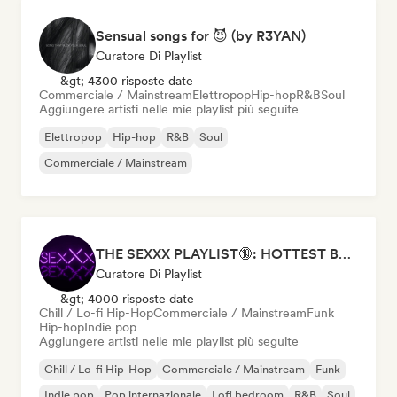
Sensual songs for 😈 (by R3YAN)
Curatore Di Playlist
&gt; 4300 risposte date
Commerciale / Mainstream
Elettropop
Hip-hop
R&B
Soul
Aggiungere artisti nelle mie playlist più seguite
Elettropop
Hip-hop
R&B
Soul
Commerciale / Mainstream
THE SEXXX PLAYLIST🔞: HOTTEST BEDROOM SONGS | SEXUAL APPETITE 👅💦
Curatore Di Playlist
&gt; 4000 risposte date
Chill / Lo-fi Hip-Hop
Commerciale / Mainstream
Funk
Hip-hop
Indie pop
Aggiungere artisti nelle mie playlist più seguite
Chill / Lo-fi Hip-Hop
Commerciale / Mainstream
Funk
Indie pop
Pop internazionale
Lofi bedroom
R&B
Soul