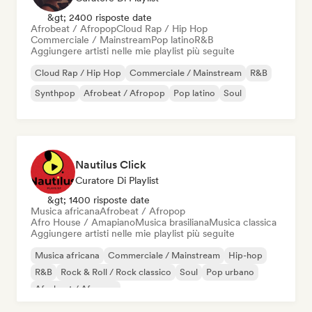
&gt; 2400 risposte date
Afrobeat / Afropop
Cloud Rap / Hip Hop
Commerciale / Mainstream
Pop latino
R&B
Aggiungere artisti nelle mie playlist più seguite
Cloud Rap / Hip Hop
Commerciale / Mainstream
R&B
Synthpop
Afrobeat / Afropop
Pop latino
Soul
Nautilus Click
Curatore Di Playlist
&gt; 1400 risposte date
Musica africana
Afrobeat / Afropop
Afro House / Amapiano
Musica brasiliana
Musica classica
Aggiungere artisti nelle mie playlist più seguite
Musica africana
Commerciale / Mainstream
Hip-hop
R&B
Rock & Roll / Rock classico
Soul
Pop urbano
Afrobeat / Afropop