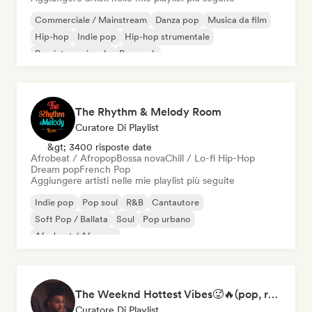
Commerciale / Mainstream
Danza pop
Musica da film
Hip-hop
Indie pop
Hip-hop strumentale
Pop internazionale
Pop rock
The Rhythm & Melody Room
Curatore Di Playlist
&gt; 3400 risposte date
Afrobeat / Afropop
Bossa nova
Chill / Lo-fi Hip-Hop
Dream pop
French Pop
Aggiungere artisti nelle mie playlist più seguite
Indie pop
Pop soul
R&B
Cantautore
Soft Pop / Ballata
Soul
Pop urbano
Afrobeat / Afropop
The Weeknd Hottest Vibes🥵🔥(pop, rock, rnb, hiphop, sexy, dark, sad, chill, melancholy, moody, vibe)
Curatore Di Playlist