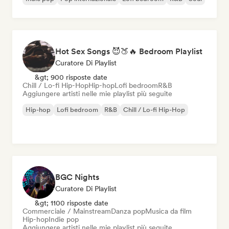
Hot Sex Songs 😈🍑🔥 Bedroom Playlist
Curatore Di Playlist
&gt; 900 risposte date
Chill / Lo-fi Hip-Hop
Hip-hop
Lofi bedroom
R&B
Aggiungere artisti nelle mie playlist più seguite
Hip-hop
Lofi bedroom
R&B
Chill / Lo-fi Hip-Hop
BGC Nights
Curatore Di Playlist
&gt; 1100 risposte date
Commerciale / Mainstream
Danza pop
Musica da film
Hip-hop
Indie pop
Aggiungere artisti nelle mie playlist più seguite