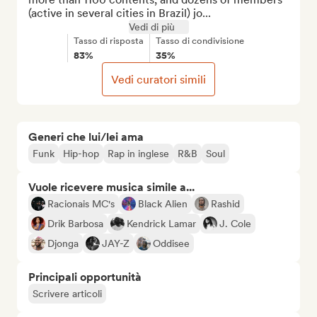
(active in several cities in Brazil) jo...
Vedi di più
Tasso di risposta
Tasso di condivisione
83%
35%
Vedi curatori simili
Generi che lui/lei ama
Funk
Hip-hop
Rap in inglese
R&B
Soul
Vuole ricevere musica simile a...
Racionais MC's
Black Alien
Rashid
Drik Barbosa
Kendrick Lamar
J. Cole
Djonga
JAY-Z
Oddisee
Principali opportunità
Scrivere articoli