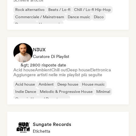
Scrivere articoli
Rock alternativo
Beats / Lo-fi
Chill / Lo-fi Hip-Hop
Commerciale / Mainstream
Dance music
Disco
Dream pop
House music
N3UX
Curatore Di Playlist
&gt; 2800 risposte date
Acid house
Ambient
Chill out
Deep house
Elettronica
Aggiungere artisti nelle mie playlist più seguite
Acid house
Ambient
Deep house
House music
Indie Dance
Melodic & Progressive House
Minimal
Organic House / Downtempo
Sungate Records
Etichetta