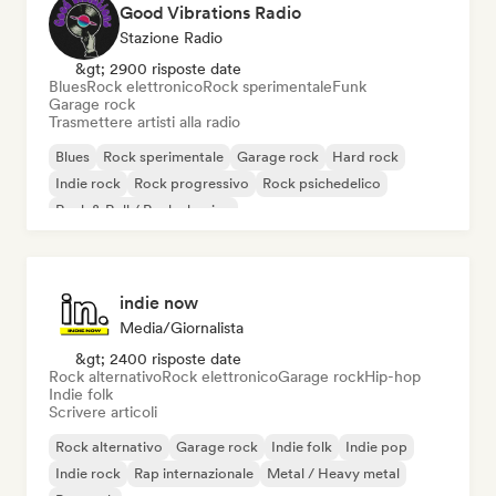
Good Vibrations Radio
Stazione Radio
&gt; 2900 risposte date
Blues
Rock elettronico
Rock sperimentale
Funk
Garage rock
Trasmettere artisti alla radio
Blues
Rock sperimentale
Garage rock
Hard rock
Indie rock
Rock progressivo
Rock psichedelico
Rock & Roll / Rock classico
indie now
Media/Giornalista
&gt; 2400 risposte date
Rock alternativo
Rock elettronico
Garage rock
Hip-hop
Indie folk
Scrivere articoli
Rock alternativo
Garage rock
Indie folk
Indie pop
Indie rock
Rap internazionale
Metal / Heavy metal