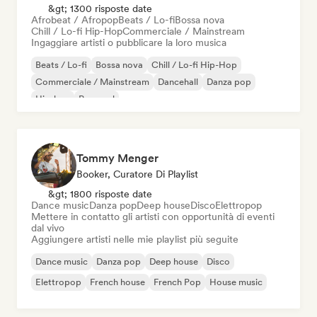
&gt; 1300 risposte date
Afrobeat / Afropop
Beats / Lo-fi
Bossa nova
Chill / Lo-fi Hip-Hop
Commerciale / Mainstream
Ingaggiare artisti o pubblicare la loro musica
Beats / Lo-fi
Bossa nova
Chill / Lo-fi Hip-Hop
Commerciale / Mainstream
Dancehall
Danza pop
Hip-hop
Pop soul
Tommy Menger
Booker, Curatore Di Playlist
&gt; 1800 risposte date
Dance music
Danza pop
Deep house
Disco
Elettropop
Mettere in contatto gli artisti con opportunità di eventi
dal vivo
Aggiungere artisti nelle mie playlist più seguite
Dance music
Danza pop
Deep house
Disco
Elettropop
French house
French Pop
House music