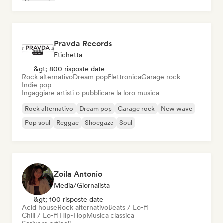
Pop rock
Pravda Records
Etichetta
&gt; 800 risposte date
Rock alternativo
Dream pop
Elettronica
Garage rock
Indie pop
Ingaggiare artisti o pubblicare la loro musica
Rock alternativo
Dream pop
Garage rock
New wave
Pop soul
Reggae
Shoegaze
Soul
Zoila Antonio
Media/Giornalista
&gt; 100 risposte date
Acid house
Rock alternativo
Beats / Lo-fi
Chill / Lo-fi Hip-Hop
Musica classica