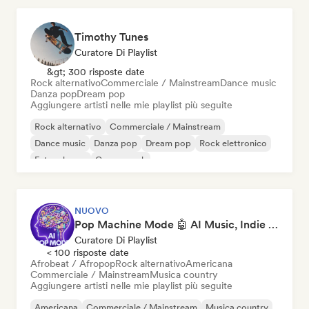
Timothy Tunes
Curatore Di Playlist
&gt; 300 risposte date
Rock alternativo
Commerciale / Mainstream
Dance music
Danza pop
Dream pop
Aggiungere artisti nelle mie playlist più seguite
Rock alternativo
Commerciale / Mainstream
Dance music
Danza pop
Dream pop
Rock elettronico
Future house
Garage rock
NUOVO
Pop Machine Mode 🤖 AI Music, Indie Pop & Dream Pop
Curatore Di Playlist
< 100 risposte date
Afrobeat / Afropop
Rock alternativo
Americana
Commerciale / Mainstream
Musica country
Aggiungere artisti nelle mie playlist più seguite
Americana
Commerciale / Mainstream
Musica country