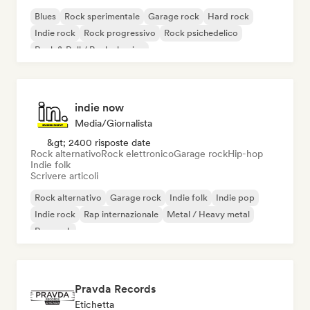
Blues
Rock sperimentale
Garage rock
Hard rock
Indie rock
Rock progressivo
Rock psichedelico
Rock & Roll / Rock classico
indie now
Media/Giornalista
&gt; 2400 risposte date
Rock alternativo
Rock elettronico
Garage rock
Hip-hop
Indie folk
Scrivere articoli
Rock alternativo
Garage rock
Indie folk
Indie pop
Indie rock
Rap internazionale
Metal / Heavy metal
Pop rock
Pravda Records
Etichetta