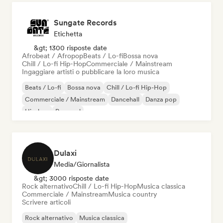
Sungate Records
Etichetta
&gt; 1300 risposte date
Afrobeat / Afropop
Beats / Lo-fi
Bossa nova
Chill / Lo-fi Hip-Hop
Commerciale / Mainstream
Ingaggiare artisti o pubblicare la loro musica
Beats / Lo-fi
Bossa nova
Chill / Lo-fi Hip-Hop
Commerciale / Mainstream
Dancehall
Danza pop
Hip-hop
Pop soul
Dulaxi
Media/Giornalista
&gt; 3000 risposte date
Rock alternativo
Chill / Lo-fi Hip-Hop
Musica classica
Commerciale / Mainstream
Musica country
Scrivere articoli
Rock alternativo
Musica classica