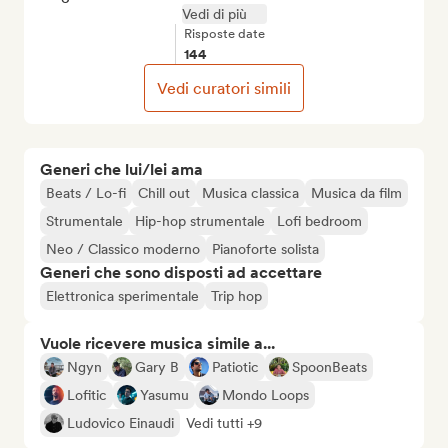
Vedi di più
Risposte date
144
Vedi curatori simili
Generi che lui/lei ama
Beats / Lo-fi
Chill out
Musica classica
Musica da film
Strumentale
Hip-hop strumentale
Lofi bedroom
Neo / Classico moderno
Pianoforte solista
Generi che sono disposti ad accettare
Elettronica sperimentale
Trip hop
Vuole ricevere musica simile a...
Ngyn
Gary B
Patiotic
SpoonBeats
Lofitic
Yasumu
Mondo Loops
Ludovico Einaudi
Vedi tutti +9