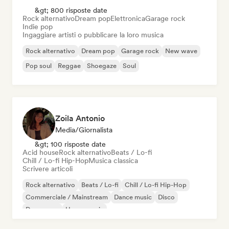
&gt; 800 risposte date
Rock alternativo
Dream pop
Elettronica
Garage rock
Indie pop
Ingaggiare artisti o pubblicare la loro musica
Rock alternativo
Dream pop
Garage rock
New wave
Pop soul
Reggae
Shoegaze
Soul
Zoila Antonio
Media/Giornalista
&gt; 100 risposte date
Acid house
Rock alternativo
Beats / Lo-fi
Chill / Lo-fi Hip-Hop
Musica classica
Scrivere articoli
Rock alternativo
Beats / Lo-fi
Chill / Lo-fi Hip-Hop
Commerciale / Mainstream
Dance music
Disco
Dream pop
House music