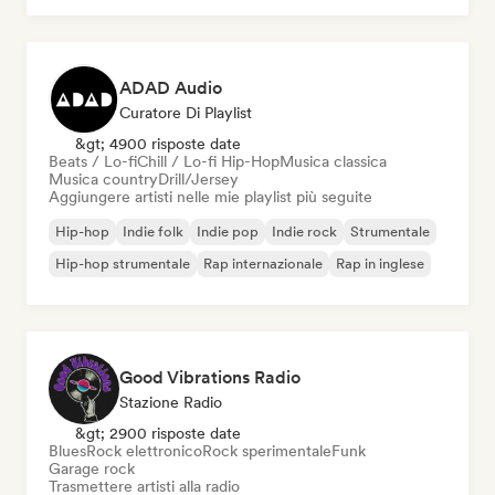
ADAD Audio
Curatore Di Playlist
&gt; 4900 risposte date
Beats / Lo-fi
Chill / Lo-fi Hip-Hop
Musica classica
Musica country
Drill/Jersey
Aggiungere artisti nelle mie playlist più seguite
Hip-hop
Indie folk
Indie pop
Indie rock
Strumentale
Hip-hop strumentale
Rap internazionale
Rap in inglese
Good Vibrations Radio
Stazione Radio
&gt; 2900 risposte date
Blues
Rock elettronico
Rock sperimentale
Funk
Garage rock
Trasmettere artisti alla radio