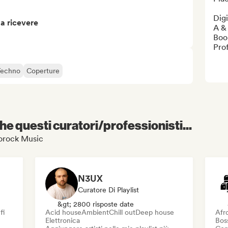
Digi
 a ricevere
A &
Boo
Prof
Techno
Coperture
e questi curatori/professionisti...
rzorock Music
N3UX
Curatore Di Playlist
&gt; 2800 risposte date
fi
Acid house
Ambient
Chill out
Deep house
Afr
Elettronica
Bos