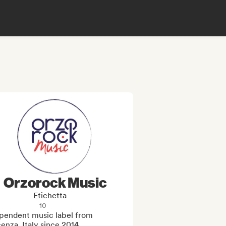
Orzorock Music
Etichetta
10
ipendent music label from 
enza, Italy since 2014
