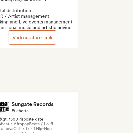
tal distribution

 R / Artist management 

king and Live events management

essional music and artistic advice
Vedi curatori simili
Sungate Records
Etichetta
&gt; 1300 risposte date
obeat / Afropop
Beats / Lo-fi
sa nova
Chill / Lo-fi Hip-Hop