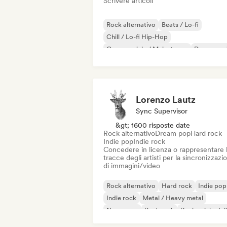
Scrivere articoli
Rock alternativo
Beats / Lo-fi
Chill / Lo-fi Hip-Hop
Commerciale / Mainstream
Dance mus
Disco
Dream pop
House music
Lorenzo Lautz
Sync Supervisor
&gt; 1600 risposte date
Rock alternativo
Dream pop
Hard rock
Indie pop
Indie rock
Concedere in licenza o rappresentare 
tracce degli artisti per la sincronizzazi
di immagini/video
Rock alternativo
Hard rock
Indie pop
Indie rock
Metal / Heavy metal
New wave
Post punk
Rock psichedel