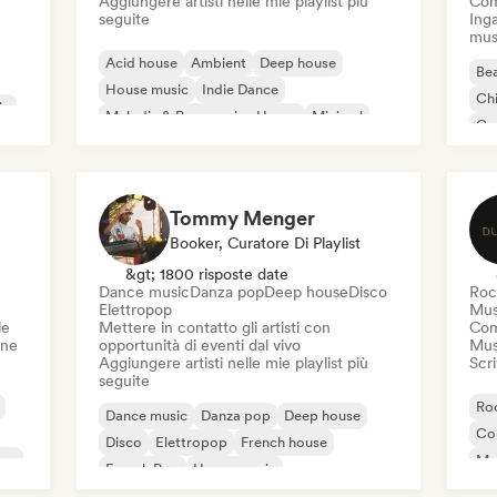
Aggiungere artisti nelle mie playlist più
Com
seguite
Inga
mus
Acid house
Ambient
Deep house
Bea
House music
Indie Dance
Chi
ic
Melodic & Progressive House
Minimal
Co
Organic House / Downtempo
Da
Tommy Menger
Booker, Curatore Di Playlist
&gt; 1800 risposte date
Dance music
Danza pop
Deep house
Disco
Roc
Elettropop
Mus
le
Mettere in contatto gli artisti con
Com
one
opportunità di eventi dal vivo
Mus
Aggiungere artisti nelle mie playlist più
Scri
seguite
Roc
Dance music
Danza pop
Deep house
Co
Disco
Elettropop
French house
ico
Mu
French Pop
House music
Hi