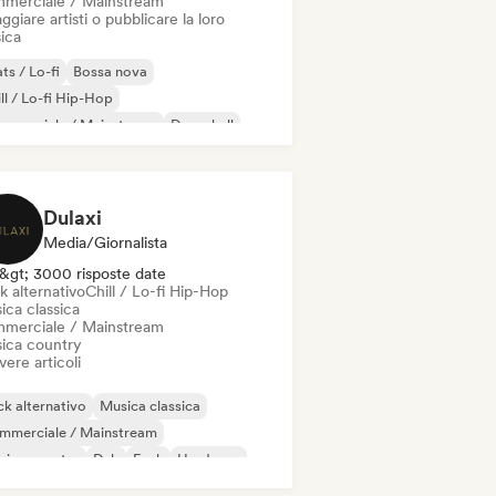
merciale / Mainstream
ggiare artisti o pubblicare la loro
ica
ts / Lo-fi
Bossa nova
ll / Lo-fi Hip-Hop
mmerciale / Mainstream
Dancehall
nza pop
Hip-hop
Pop soul
Dulaxi
Media/Giornalista
&gt; 3000 risposte date
k alternativo
Chill / Lo-fi Hip-Hop
ica classica
merciale / Mainstream
ica country
vere articoli
k alternativo
Musica classica
mmerciale / Mainstream
sica country
Dub
Funk
Hardcore
p-hop