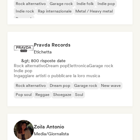
Rock alternativo
Garage rock
Indie folk
Indie pop
Indie rock
Rap internazionale
Metal / Heavy metal
Pop rock
Pravda Records
Etichetta
&gt; 800 risposte date
Rock alternativo
Dream pop
Elettronica
Garage rock
Indie pop
Ingaggiare artisti o pubblicare la loro musica
Rock alternativo
Dream pop
Garage rock
New wave
Pop soul
Reggae
Shoegaze
Soul
Zoila Antonio
Media/Giornalista