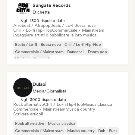
Sungate Records
Etichetta
&gt; 1300 risposte date
Afrobeat / Afropop
Beats / Lo-fi
Bossa nova
Chill / Lo-fi Hip-Hop
Commerciale / Mainstream
Ingaggiare artisti o pubblicare la loro musica
Beats / Lo-fi
Bossa nova
Chill / Lo-fi Hip-Hop
Commerciale / Mainstream
Dancehall
Danza pop
Hip-hop
Pop soul
Dulaxi
Media/Giornalista
&gt; 3000 risposte date
Rock alternativo
Chill / Lo-fi Hip-Hop
Musica classica
Commerciale / Mainstream
Musica country
Scrivere articoli
Rock alternativo
Musica classica
Commerciale / Mainstream
Musica country
Dub
Funk