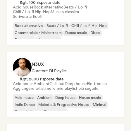
&gt; 100 risposte date
Acid house
Rock alternativo
Beats / Lo-fi
Chill / Lo-fi Hip-Hop
Musica classica
Scrivere articoli
Rock alternativo
Beats / Lo-fi
Chill / Lo-fi Hip-Hop
Commerciale / Mainstream
Dance music
Disco
Dream pop
House music
N3UX
Curatore Di Playlist
&gt; 2800 risposte date
Acid house
Ambient
Chill out
Deep house
Elettronica
Aggiungere artisti nelle mie playlist più seguite
Acid house
Ambient
Deep house
House music
Indie Dance
Melodic & Progressive House
Minimal
Organic House / Downtempo