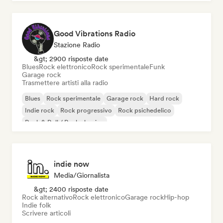
Good Vibrations Radio
Stazione Radio
&gt; 2900 risposte date
Blues
Rock elettronico
Rock sperimentale
Funk
Garage rock
Trasmettere artisti alla radio
Blues
Rock sperimentale
Garage rock
Hard rock
Indie rock
Rock progressivo
Rock psichedelico
Rock & Roll / Rock classico
indie now
Media/Giornalista
&gt; 2400 risposte date
Rock alternativo
Rock elettronico
Garage rock
Hip-hop
Indie folk
Scrivere articoli