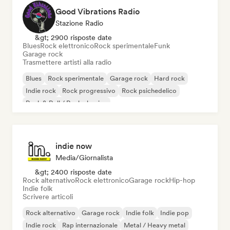
Good Vibrations Radio
Stazione Radio
&gt; 2900 risposte date
Blues
Rock elettronico
Rock sperimentale
Funk
Garage rock
Trasmettere artisti alla radio
Blues
Rock sperimentale
Garage rock
Hard rock
Indie rock
Rock progressivo
Rock psichedelico
Rock & Roll / Rock classico
indie now
Media/Giornalista
&gt; 2400 risposte date
Rock alternativo
Rock elettronico
Garage rock
Hip-hop
Indie folk
Scrivere articoli
Rock alternativo
Garage rock
Indie folk
Indie pop
Indie rock
Rap internazionale
Metal / Heavy metal