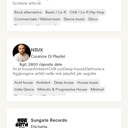
Scrivere articoli
Rock alternativo
Beats / Lo-fi
Chill / Lo-fi Hip-Hop
Commerciale / Mainstream
Dance music
Disco
Dream pop
House music
N3UX
Curatore Di Playlist
&gt; 2800 risposte date
Acid house
Ambient
Chill out
Deep house
Elettronica
Aggiungere artisti nelle mie playlist più seguite
Acid house
Ambient
Deep house
House music
Indie Dance
Melodic & Progressive House
Minimal
Organic House / Downtempo
Sungate Records
Etichetta