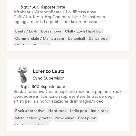
&gt; 1300 risposte date
Afrobeat / Afropop
Beats / Lo-fi
Bossa nova
Chill / Lo-fi Hip-Hop
Commerciale / Mainstream
Ingaggiare artisti o pubblicare la loro musica
Beats / Lo-fi
Bossa nova
Chill / Lo-fi Hip-Hop
Commerciale / Mainstream
Dancehall
Danza pop
Hip-hop
Pop soul
Lorenzo Lautz
Sync Supervisor
&gt; 1600 risposte date
Rock alternativo
Dream pop
Hard rock
Indie pop
Indie rock
Concedere in licenza o rappresentare le tracce degli
artisti per la sincronizzazione di immagini/video
Rock alternativo
Hard rock
Indie pop
Indie rock
Metal / Heavy metal
New wave
Post punk
Rock psichedelico