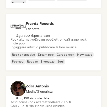
Pop rock
Pravda Records
Etichetta
&gt; 800 risposte date
Rock alternativo
Dream pop
Elettronica
Garage rock
Indie pop
Ingaggiare artisti o pubblicare la loro musica
Rock alternativo
Dream pop
Garage rock
New wave
Pop soul
Reggae
Shoegaze
Soul
Zoila Antonio
Media/Giornalista
&gt; 100 risposte date
Acid house
Rock alternativo
Beats / Lo-fi
Chill / Lo-fi Hip-Hop
Musica classica