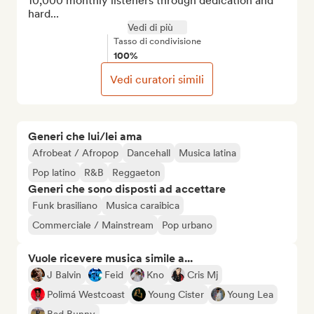
10,000 monthly listeners through dedication and 
hard...
Vedi di più
Tasso di condivisione
100%
Vedi curatori simili
Generi che lui/lei ama
Afrobeat / Afropop
Dancehall
Musica latina
Pop latino
R&B
Reggaeton
Generi che sono disposti ad accettare
Funk brasiliano
Musica caraibica
Commerciale / Mainstream
Pop urbano
Vuole ricevere musica simile a...
J Balvin
Feid
Kno
Cris Mj
Polimá Westcoast
Young Cister
Young Lea