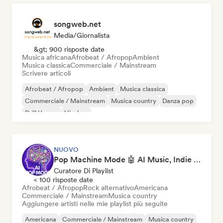
songweb.net
Media/Giornalista
&gt; 900 risposte date
Musica africana
Afrobeat / Afropop
Ambient
Musica classica
Commerciale / Mainstream
Scrivere articoli
Afrobeat / Afropop
Ambient
Musica classica
Commerciale / Mainstream
Musica country
Danza pop
Drill/Jersey
Hip-hop
NUOVO
Pop Machine Mode 🤖 AI Music, Indie Pop & Dream Pop
Curatore Di Playlist
< 100 risposte date
Afrobeat / Afropop
Rock alternativo
Americana
Commerciale / Mainstream
Musica country
Aggiungere artisti nelle mie playlist più seguite
Americana
Commerciale / Mainstream
Musica country